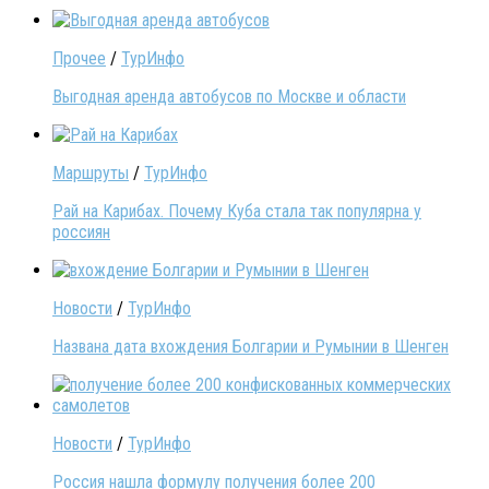
Прочее
/
ТурИнфо
Выгодная аренда автобусов по Москве и области
Маршруты
/
ТурИнфо
Рай на Карибах. Почему Куба стала так популярна у
россиян
Новости
/
ТурИнфо
Названа дата вхождения Болгарии и Румынии в Шенген
Новости
/
ТурИнфо
Россия нашла формулу получения более 200