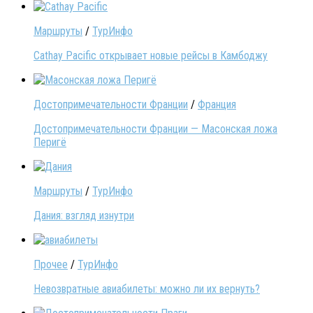
Маршруты
/
ТурИнфо
Cathay Pacific открывает новые рейсы в Камбоджу
Достопримечательности Франции
/
Франция
Достопримечательности Франции — Масонская ложа
Перигё
Маршруты
/
ТурИнфо
Дания: взгляд изнутри
Прочее
/
ТурИнфо
Невозвратные авиабилеты: можно ли их вернуть?