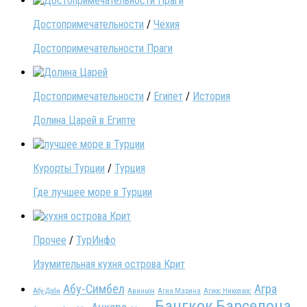
Достопримечательности
/
Чехия
Достопримечательности Праги
Достопримечательности
/
Египет
/
История
Долина Царей в Египте
Курорты Турции
/
Турция
Где лучшее море в Турции
Прочее
/
ТурИнфо
Изумительная кухня острова Крит
Абу-Симбел
Агра
Абу-Даби
Авиньон
Агиа Марина
Агиос Николаос
Бангкок
Барселона