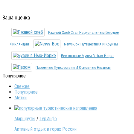
Ваша оценка
Ржаной Хлеб Стал Национальным Блюдом
Финляндии
News-Box Путешествия И Круизы
Бесплатные Музеи В Нью-Йорке
Паромные Путешествия И Основные Нюансы
Популярное
Свежее
Популярное
Метки
Маршруты
/
ТурИнфо
Активный отдых в горах России