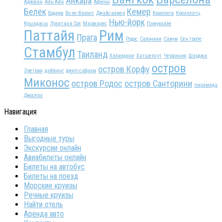
Анкара
Аджман
Аль-Айн
Афины
Белек
Кемер
Бодрум
Во-ле-Виконт
Джайсалмер
Криопиги
Кронплатц
Нью-йорк
Кушадасы
Лузитана Сол
Мармарис
Памуккале
Паттайя
Рим
Прага
Родос
Салоники
Самуи
Сен тропе
Стамбул
Таиланд
Халкидики
Хатшепсут
Червиния
Шарджа
остров
остров Корфу
Эретрия
дайвинг
джип-сафари
Миконос
остров Родос
остров Санторини
пирамида
Джосера
Навигация
Главная
Выгодные туры
Экскурсии онлайн
Авиабилеты онлайн
Билеты на автобус
Билеты на поезд
Морские круизы
Речные круизы
Найти отель
Аренда авто