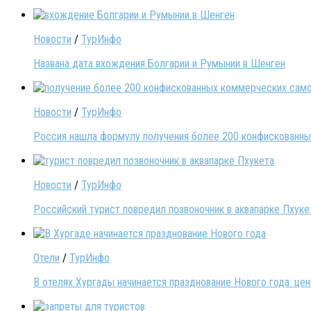
Новости
/
ТурИнфо
Названа дата вхождения Болгарии и Румынии в Шенген
Новости
/
ТурИнфо
Россия нашла формулу получения более 200 конфискованных
Новости
/
ТурИнфо
Российский турист повредил позвоночник в аквапарке Пхуке
Отели
/
ТурИнфо
В отелях Хургады начинается празднование Нового года: це