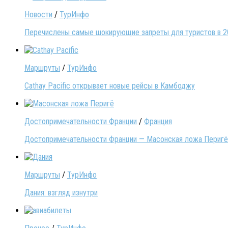
Новости
/
ТурИнфо
Перечислены самые шокирующие запреты для туристов в 2
Маршруты
/
ТурИнфо
Cathay Pacific открывает новые рейсы в Камбоджу
Достопримечательности Франции
/
Франция
Достопримечательности Франции — Масонская ложа Перигё
Маршруты
/
ТурИнфо
Дания: взгляд изнутри