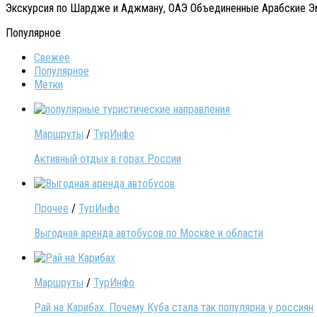
Экскурсия по Шардже и Аджману, ОАЭ Объединенные Арабские Эмир
Популярное
Свежее
Популярное
Метки
Маршруты
/
ТурИнфо
Активный отдых в горах России
Прочее
/
ТурИнфо
Выгодная аренда автобусов по Москве и области
Маршруты
/
ТурИнфо
Рай на Карибах. Почему Куба стала так популярна у россиян