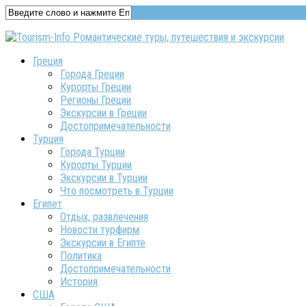
Греция
Города Греции
Курорты Греции
Регионы Греции
Экскурсии в Греции
Достопримечательности
Турция
Города Турции
Курорты Турции
Экскурсии в Турции
Что посмотреть в Турции
Египет
Отдых, развлечения
Новости турфирм
Экскурсии в Египте
Политика
Достопримечательности
История
США