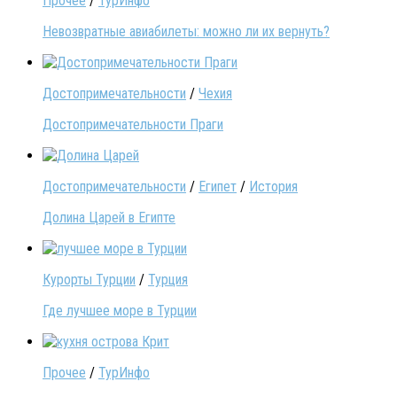
Прочее
/
ТурИнфо
Невозвратные авиабилеты: можно ли их вернуть?
Достопримечательности
/
Чехия
Достопримечательности Праги
Достопримечательности
/
Египет
/
История
Долина Царей в Египте
Курорты Турции
/
Турция
Где лучшее море в Турции
Прочее
/
ТурИнфо