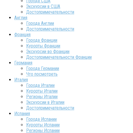
Города США
Экскурсии в США
Достопримечательности
Англия
Города Англии
Достопримечательности
Франция
Города Франции
Курорты Франции
Экскурсии во Франции
Достопримечательности Франции
Германия
Города Германии
Что посмотреть
Италия
Города Италии
Курорты Италии
Регионы Италии
Экскурсии в Италии
Достопримечательности
Испания
Города Испании
Курорты Испании
Регионы Испании