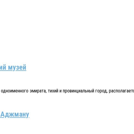
ий музей
дноименного эмирата, тихий и провинциальный город, располагаетс
и Аджману