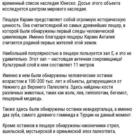
временный список наследия Юнеско. Досье этого объекта
исследуется центром мирового наследия.
Пещера Караин представляет собой огромную историческую
ценность. Она считаетсяодной из самых древнейших пещер, в
которой были обнаружены первый следы человеческой
цивилизации. Именно благодаря пещеры Караин Анталия
считается родиной первых жителей этой земли.
Наибольшей популярностью в пещере пользуется зал Е, и это не
удивительно. Этот зал – настоящая античная сокровищница!
Культурный слой в нем составляет 11 метров.
Именно в нем были обнаружены человеческие останки
возрастом в 100-200 тыс. лет и объекты, датирующиеся от
Нижнего до Верхнего Палеолита. Здесь найдены кости
различных животных, таких как волк, лев, гиппопотам, бегемот,
пещерный медведь.
Также здесь были обнаружены останки неандертальца, а именно
два зуба, самого древнего гоминида в Турции на данный момент.
Кроме останков в пещере обнаружены наконечники стрел,
ашельской, мустьерской и ориньянской эпох палеотлита,