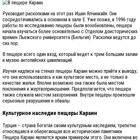
Руководил раскопками на этот раз Ишин Ялчинкайя. Они
сосредотачивались в основном в зале Е. Уже позже, в 1996 году
работы по исследованию пещеры были возобновлены, пещера
начала изучаться более основательно с Отделом доисторических
времен Льежского университета (Бельгия). Раскопки ведутся до
сих пор.
В пещере всего один вход, который ведет к трем большим залам
и музею антолийских цивилизаций.
Изучая надписи на стенах пещеры Караин можно прийти к выводу,
что она использовалась и как культовое место, а не только в
качестве жилья. Вполне возможно она также была местом
поклонения и жертвоприношения. Предполагается, что пещера
также служила местом захоронения. Внутри пещеры произошли
серьезные разрушения и обвалы.
Культурное наследие пещеры Караин
Турция – страна богатая своим культурным наследием, трепетно
относящаяся и оберегающая все исторические памятники.
Пещера Караин является ярким примером этого. Она включена во