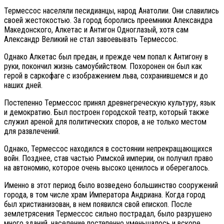
Термессос населяли песидианцы, народ Анатолии. Они славились
своей жестокостью. За город боролись преемники Александра
Македонского, Алкетас и Антигон Одноглазый, хотя сам
Александр Великий не стал завоевывать Термессос.
Однако Алкетас был предан, и прежде чем попал к Антигону в
руки, покончил жизнь самоубийством. Похоронен он был как
герой в саркофаге с изображением льва, сохранившемся и до
наших дней.
Постепенно Термессос принял древнегреческую культуру, язык
и демократию. Был построен городской театр, который также
служил ареной для политических споров, а не только местом
для развлечений.
Однако, Термессос находился в состоянии непрекращающихся
войн. Позднее, став частью Римской империи, он получил право
на автономию, которое очень высоко ценилось и оберегалось.
Именно в этот период было возведено большинство сооружений
города, в том числе храм Императора Андриана. Когда город
был христианизован, в нем появился свой епископ. После
землетрясения Термессос сильно пострадал, было разрушено
много зданий, население постепенно уменьшалось и вскоре