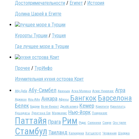
Достопримечательности
/
Египет
/
История
Долина Царей в Египте
Курорты Турции
/
Турция
Где лучшее море в Турции
Прочее
/
ТурИнфо
Изумительная кухня острова Крит
Абу-Симбел
Агра
Абу-Даби
Авиньон
Агиа Марина
Агиос Николаос
Бангкок
Барселона
Анкара
Аджман
Аль-Айн
Афины
Белек
Кемер
Бодрум
Во-ле-Виконт
Джайсалмер
Криопиги
Кронплатц
Нью-йорк
Кушадасы
Лузитана Сол
Мармарис
Памуккале
Паттайя
Рим
Прага
Родос
Салоники
Самуи
Сен тропе
Стамбул
Таиланд
Халкидики
Хатшепсут
Червиния
Шарджа