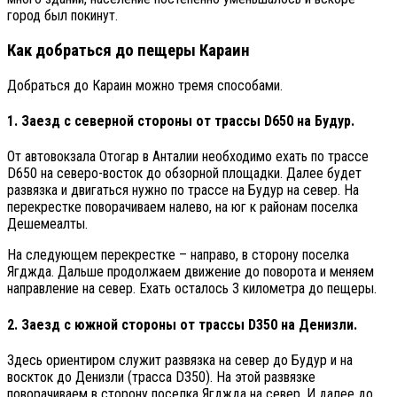
город был покинут.
Как добраться до пещеры Караин
Добраться до Караин можно тремя способами.
1. Заезд с северной стороны от трассы D650 на Будур.
От автовокзала Отогар в Анталии необходимо ехать по трассе
D650 на северо-восток до обзорной площадки. Далее будет
развязка и двигаться нужно по трассе на Будур на север. На
перекрестке поворачиваем налево, на юг к районам поселка
Дешемеалты.
На следующем перекрестке – направо, в сторону поселка
Ягджда. Дальше продолжаем движение до поворота и меняем
направление на север. Ехать осталось 3 километра до пещеры.
2. Заезд с южной стороны от трассы D350 на Денизли.
Здесь ориентиром служит развязка на север до Будур и на
воскток до Денизли (трасса D350). На этой развязке
поворачиваем в сторону поселка Ягджда на север. И далее до