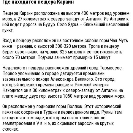
Где находится пещера Караин
Пещера Караин расположена на высоте 400 метров над уровнем
моря, в 27 километрах к северо-западу от Анталии. Из Анталии к
ней ведет дорога на Будур. Село Яджа – ближайший населенный
пункт.
Вход в пещеру расположен на восточном склоне горы Чан. Чуть
ниже – равнина, с высотой 300-320 метров. Тропа в пещеру
берет свое начало на уровне 325 метров и ее протяженность
около 70 метров. Подъем занимает примерно 15 минут.
Недалеко от пещеры расположен древний город Термессос.
Первое упоминание о городе датируется временами
завоевательного похода Александра Великого. Это город,
который пережил времена расцвета Римской империи.
Находится он в 30 километрах к северо-западу от Анталии, на
плато между двух гор, высота 1050 метров над уровнем моря.
Он расположен у подножия горы Гюллюк. Этот исторический
памятник сохранен в Турции в первозданном виде. Руины там
находятся в том виде, в котором они остались после
землятресения в V в. н.э, их скрывают заросли на крутых
склонах.