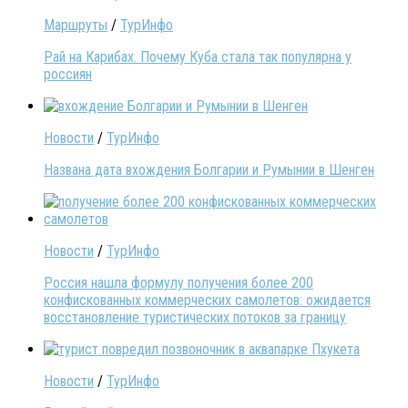
Маршруты
/
ТурИнфо
Рай на Карибах. Почему Куба стала так популярна у
россиян
Новости
/
ТурИнфо
Названа дата вхождения Болгарии и Румынии в Шенген
Новости
/
ТурИнфо
Россия нашла формулу получения более 200
конфискованных коммерческих самолетов: ожидается
восстановление туристических потоков за границу
Новости
/
ТурИнфо