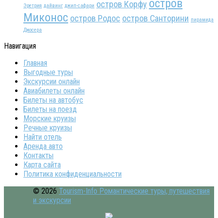
остров
остров Корфу
Эретрия
дайвинг
джип-сафари
Миконос
остров Родос
остров Санторини
пирамида
Джосера
Навигация
Главная
Выгодные туры
Экскурсии онлайн
Авиабилеты онлайн
Билеты на автобус
Билеты на поезд
Морские круизы
Речные круизы
Найти отель
Аренда авто
Контакты
Карта сайта
Политика конфиденциальности
© 2026
Tourism-Info Романтические туры, путешествия
и экскурсии