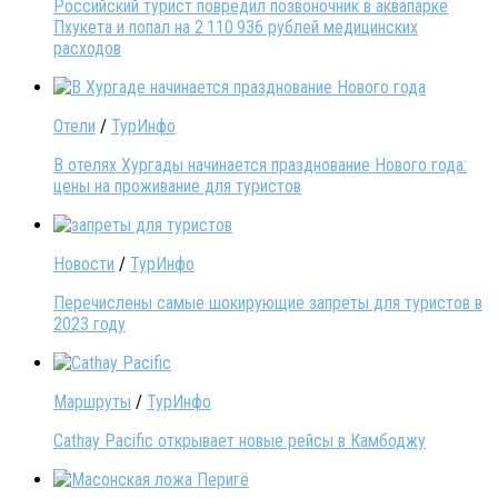
Российский турист повредил позвоночник в аквапарке
Пхукета и попал на 2 110 936 рублей медицинских
расходов
Отели
/
ТурИнфо
В отелях Хургады начинается празднование Нового года:
цены на проживание для туристов
Новости
/
ТурИнфо
Перечислены самые шокирующие запреты для туристов в
2023 году
Маршруты
/
ТурИнфо
Cathay Pacific открывает новые рейсы в Камбоджу