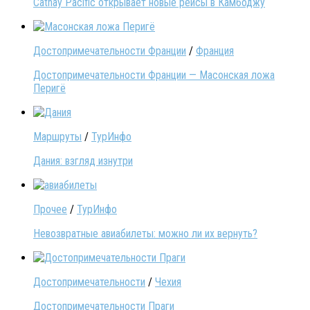
Cathay Pacific открывает новые рейсы в Камбоджу
Достопримечательности Франции
/
Франция
Достопримечательности Франции — Масонская ложа
Перигё
Маршруты
/
ТурИнфо
Дания: взгляд изнутри
Прочее
/
ТурИнфо
Невозвратные авиабилеты: можно ли их вернуть?
Достопримечательности
/
Чехия
Достопримечательности Праги