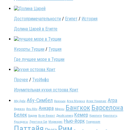
Достопримечательности
/
Египет
/
История
Долина Царей в Египте
Курорты Турции
/
Турция
Где лучшее море в Турции
Прочее
/
ТурИнфо
Изумительная кухня острова Крит
Абу-Симбел
Агра
Абу-Даби
Авиньон
Агиа Марина
Агиос Николаос
Бангкок
Барселона
Анкара
Аджман
Аль-Айн
Афины
Белек
Кемер
Бодрум
Во-ле-Виконт
Джайсалмер
Криопиги
Кронплатц
Нью-йорк
Кушадасы
Лузитана Сол
Мармарис
Памуккале
Паттайя
Рим
Прага