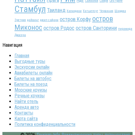
Родос
Салоники
Самуи
Сен тропе
Стамбул
Таиланд
Халкидики
Хатшепсут
Червиния
Шарджа
остров
остров Корфу
Эретрия
дайвинг
джип-сафари
Миконос
остров Родос
остров Санторини
пирамида
Джосера
Навигация
Главная
Выгодные туры
Экскурсии онлайн
Авиабилеты онлайн
Билеты на автобус
Билеты на поезд
Морские круизы
Речные круизы
Найти отель
Аренда авто
Контакты
Карта сайта
Политика конфиденциальности
© 2026
Tourism-Info Романтические туры, путешествия