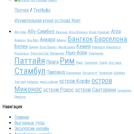
Прочее
/
ТурИнфо
Изумительная кухня острова Крит
Абу-Симбел
Агра
Абу-Даби
Авиньон
Агиа Марина
Агиос Николаос
Бангкок
Барселона
Анкара
Аджман
Аль-Айн
Афины
Белек
Кемер
Бодрум
Во-ле-Виконт
Джайсалмер
Криопиги
Кронплатц
Нью-йорк
Кушадасы
Лузитана Сол
Мармарис
Памуккале
Паттайя
Рим
Прага
Родос
Салоники
Самуи
Сен тропе
Стамбул
Таиланд
Халкидики
Хатшепсут
Червиния
Шарджа
остров
остров Корфу
Эретрия
дайвинг
джип-сафари
Миконос
остров Родос
остров Санторини
пирамида
Джосера
Навигация
Главная
Выгодные туры
Экскурсии онлайн