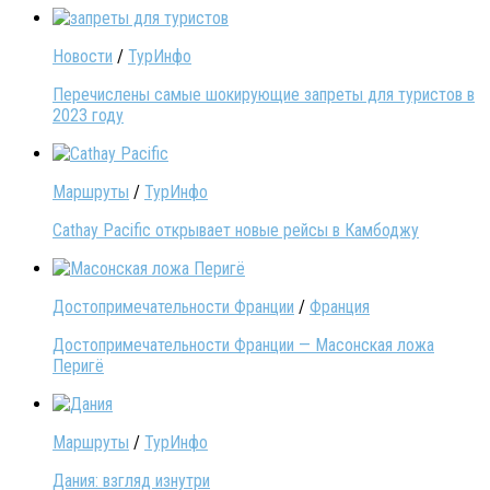
Новости
/
ТурИнфо
Перечислены самые шокирующие запреты для туристов в
2023 году
Маршруты
/
ТурИнфо
Cathay Pacific открывает новые рейсы в Камбоджу
Достопримечательности Франции
/
Франция
Достопримечательности Франции — Масонская ложа
Перигё
Маршруты
/
ТурИнфо
Дания: взгляд изнутри