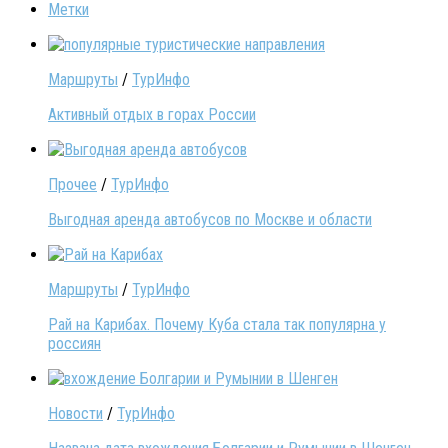
Метки
Маршруты
/
ТурИнфо
Активный отдых в горах России
Прочее
/
ТурИнфо
Выгодная аренда автобусов по Москве и области
Маршруты
/
ТурИнфо
Рай на Карибах. Почему Куба стала так популярна у
россиян
Новости
/
ТурИнфо