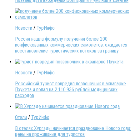
Названа дата вхождения Болгарии и Румынии в Шенген
Новости
/
ТурИнфо
Россия нашла формулу получения более 200
конфискованных коммерческих самолетов: ожидается
восстановление туристических потоков за границу
Новости
/
ТурИнфо
Российский турист повредил позвоночник в аквапарке
Пхукета и попал на 2 110 936 рублей медицинских
расходов
Отели
/
ТурИнфо
В отелях Хургады начинается празднование Нового года:
цены на проживание для туристов