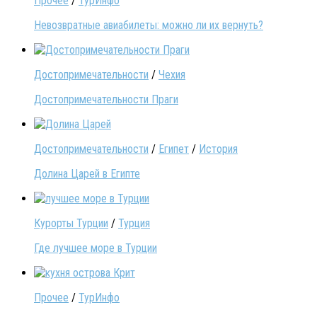
Прочее
/
ТурИнфо
Невозвратные авиабилеты: можно ли их вернуть?
Достопримечательности
/
Чехия
Достопримечательности Праги
Достопримечательности
/
Египет
/
История
Долина Царей в Египте
Курорты Турции
/
Турция
Где лучшее море в Турции
Прочее
/
ТурИнфо