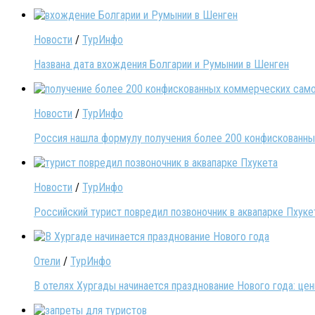
Новости
/
ТурИнфо
Названа дата вхождения Болгарии и Румынии в Шенген
Новости
/
ТурИнфо
Россия нашла формулу получения более 200 конфискованных
Новости
/
ТурИнфо
Российский турист повредил позвоночник в аквапарке Пхуке
Отели
/
ТурИнфо
В отелях Хургады начинается празднование Нового года: це