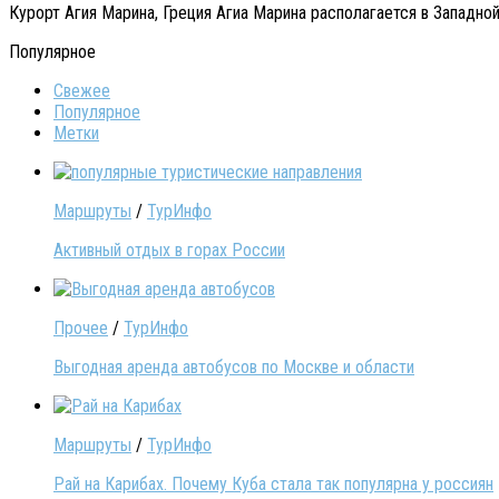
Курорт Агия Марина, Греция Агиа Марина располагается в Западной
Популярное
Свежее
Популярное
Метки
Маршруты
/
ТурИнфо
Активный отдых в горах России
Прочее
/
ТурИнфо
Выгодная аренда автобусов по Москве и области
Маршруты
/
ТурИнфо
Рай на Карибах. Почему Куба стала так популярна у россиян