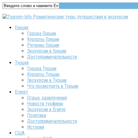
Греция
Города Греции
Курорты Греции
Регионы Греции
Экскурсии в Греции
Достопримечательности
Турция
Города Турции
Курорты Турции
Экскурсии в Турции
Что посмотреть в Турции
Египет
Отдых, развлечения
Новости турфирм
Экскурсии в Египте
Политика
Достопримечательности
История
США