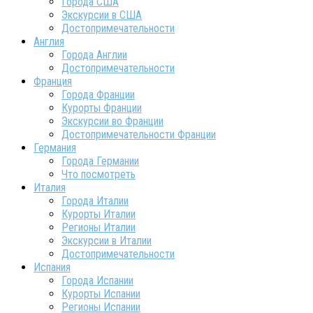
Города США
Экскурсии в США
Достопримечательности
Англия
Города Англии
Достопримечательности
Франция
Города Франции
Курорты Франции
Экскурсии во Франции
Достопримечательности Франции
Германия
Города Германии
Что посмотреть
Италия
Города Италии
Курорты Италии
Регионы Италии
Экскурсии в Италии
Достопримечательности
Испания
Города Испании
Курорты Испании
Регионы Испании