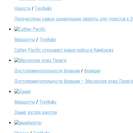
Новости
/
ТурИнфо
Перечислены самые шокирующие запреты для туристов в 2
Маршруты
/
ТурИнфо
Cathay Pacific открывает новые рейсы в Камбоджу
Достопримечательности Франции
/
Франция
Достопримечательности Франции — Масонская ложа Перигё
Маршруты
/
ТурИнфо
Дания: взгляд изнутри