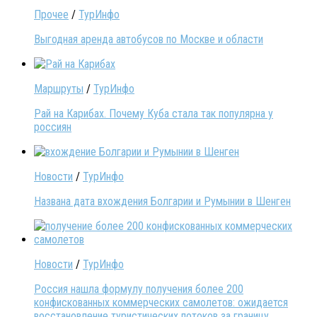
Прочее
/
ТурИнфо
Выгодная аренда автобусов по Москве и области
Маршруты
/
ТурИнфо
Рай на Карибах. Почему Куба стала так популярна у
россиян
Новости
/
ТурИнфо
Названа дата вхождения Болгарии и Румынии в Шенген
Новости
/
ТурИнфо
Россия нашла формулу получения более 200
конфискованных коммерческих самолетов: ожидается
восстановление туристических потоков за границу