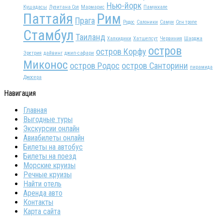
Нью-йорк
Кушадасы
Лузитана Сол
Мармарис
Памуккале
Паттайя
Рим
Прага
Родос
Салоники
Самуи
Сен тропе
Стамбул
Таиланд
Халкидики
Хатшепсут
Червиния
Шарджа
остров
остров Корфу
Эретрия
дайвинг
джип-сафари
Миконос
остров Родос
остров Санторини
пирамида
Джосера
Навигация
Главная
Выгодные туры
Экскурсии онлайн
Авиабилеты онлайн
Билеты на автобус
Билеты на поезд
Морские круизы
Речные круизы
Найти отель
Аренда авто
Контакты
Карта сайта