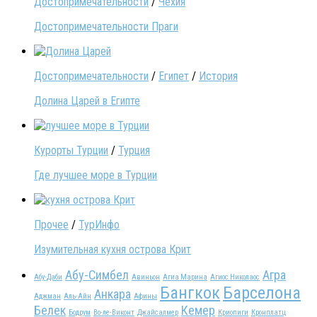
Достопримечательности
/
Чехия
Достопримечательности Праги
Достопримечательности
/
Египет
/
История
Долина Царей в Египте
Курорты Турции
/
Турция
Где лучшее море в Турции
Прочее
/
ТурИнфо
Изумительная кухня острова Крит
Абу-Симбел
Агра
Абу-Даби
Авиньон
Агиа Марина
Агиос Николаос
Бангкок
Барселона
Анкара
Аджман
Аль-Айн
Афины
Белек
Кемер
Бодрум
Во-ле-Виконт
Джайсалмер
Криопиги
Кронплатц