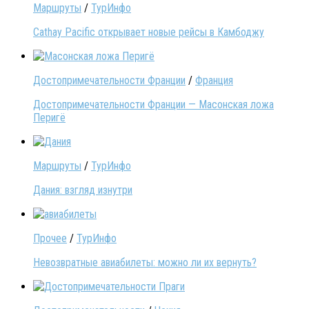
Маршруты
/
ТурИнфо
Cathay Pacific открывает новые рейсы в Камбоджу
Достопримечательности Франции
/
Франция
Достопримечательности Франции — Масонская ложа
Перигё
Маршруты
/
ТурИнфо
Дания: взгляд изнутри
Прочее
/
ТурИнфо
Невозвратные авиабилеты: можно ли их вернуть?