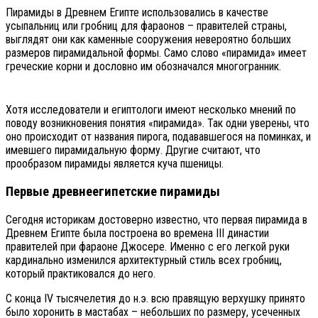
Пирамиды в Древнем Египте использовались в качестве
усыпальниц или гробниц для фараонов – правителей страны,
выглядят они как каменные сооружения невероятно больших
размеров пирамидальной формы. Само слово «пирамида» имеет
греческие корни и дословно им обозначался многогранник.
Хотя исследователи и египтологи имеют несколько мнений по
поводу возникновения понятия «пирамида». Так одни уверены, что
оно происходит от названия пирога, подававшегося на поминках, и
имевшего пирамидальную форму. Другие считают, что
прообразом пирамиды является куча пшеницы.
Первые древнеегипетские пирамиды
Сегодня историкам достоверно известно, что первая пирамида в
Древнем Египте была построена во времена III династии
правителей при фараоне Джосере. Именно с его легкой руки
кардинально изменился архитектурный стиль всех гробниц,
который практиковался до него.
С конца IV тысячелетия до н.э. всю правящую верхушку принято
было хоронить в мастабах – небольших по размеру, усеченных