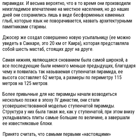
пирамидах. И весьма вероятно, что в то время они производили
неизгладимое впечатление на местное населения, но до наших
дней они сохранились лишь в виде бесформенных каменных
глыб, которые язык не поворачивается, назвать архитектурными
памятниками старины.
Джосер же создал совершенно новую усыпальницу (ее можно
увидеть в Саккаре, это 20 км от Каира), которая представляла
собой шесть мастаб, стоящих друг на друге.
Самая нижняя, являющаяся снованием была самой широкой, а
все последующие были немного меньше предыдущих, благодаря
чему и появилась так называемая ступенчатая пирамида, ее
высота составляет 62 метра, а размеры по периметру 115
метров на 125 метров.
Более привычные для нас пирамиды начали возводиться
несколько позже в эпоху IV династии, они стали
усовершенствованной моделью ступенчатой пирамиды.
Структура у них была такая же, как у ступенчатой, при этом внизу
укладывались плиты самые большие по величине, а завершали
ее известняковые блоки.
Принято считать, что самыми первыми «настоящими»