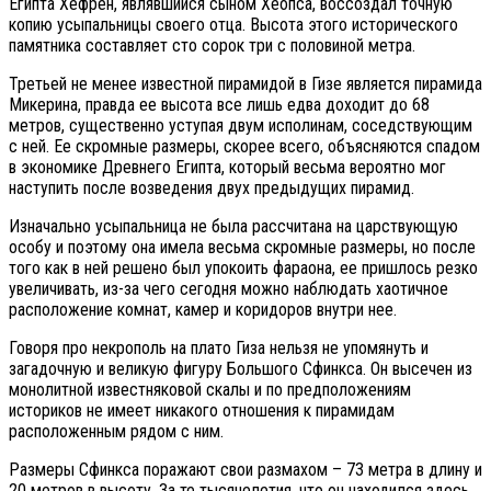
Египта Хефрен, являвшийся сыном Хеопса, воссоздал точную
копию усыпальницы своего отца. Высота этого исторического
памятника составляет сто сорок три с половиной метра.
Третьей не менее известной пирамидой в Гизе является пирамида
Микерина, правда ее высота все лишь едва доходит до 68
метров, существенно уступая двум исполинам, соседствующим
с ней. Ее скромные размеры, скорее всего, объясняются спадом
в экономике Древнего Египта, который весьма вероятно мог
наступить после возведения двух предыдущих пирамид.
Изначально усыпальница не была рассчитана на царствующую
особу и поэтому она имела весьма скромные размеры, но после
того как в ней решено был упокоить фараона, ее пришлось резко
увеличивать, из-за чего сегодня можно наблюдать хаотичное
расположение комнат, камер и коридоров внутри нее.
Говоря про некрополь на плато Гиза нельзя не упомянуть и
загадочную и великую фигуру Большого Сфинкса. Он высечен из
монолитной известняковой скалы и по предположениям
историков не имеет никакого отношения к пирамидам
расположенным рядом с ним.
Размеры Сфинкса поражают свои размахом – 73 метра в длину и
20 метров в высоту. За те тысячелетия, что он находился здесь