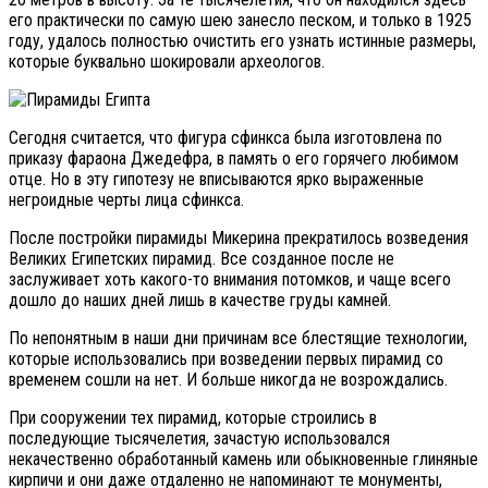
его практически по самую шею занесло песком, и только в 1925
году, удалось полностью очистить его узнать истинные размеры,
которые буквально шокировали археологов.
Сегодня считается, что фигура сфинкса была изготовлена по
приказу фараона Джедефра, в память о его горячего любимом
отце. Но в эту гипотезу не вписываются ярко выраженные
негроидные черты лица сфинкса.
После постройки пирамиды Микерина прекратилось возведения
Великих Египетских пирамид. Все созданное после не
заслуживает хоть какого-то внимания потомков, и чаще всего
дошло до наших дней лишь в качестве груды камней.
По непонятным в наши дни причинам все блестящие технологии,
которые использовались при возведении первых пирамид со
временем сошли на нет. И больше никогда не возрождались.
При сооружении тех пирамид, которые строились в
последующие тысячелетия, зачастую использовался
некачественно обработанный камень или обыкновенные глиняные
кирпичи и они даже отдаленно не напоминают те монументы,