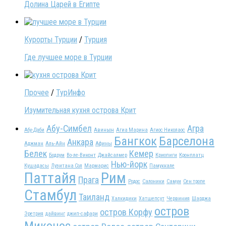
Долина Царей в Египте
Курорты Турции
/
Турция
Где лучшее море в Турции
Прочее
/
ТурИнфо
Изумительная кухня острова Крит
Абу-Симбел
Агра
Абу-Даби
Авиньон
Агиа Марина
Агиос Николаос
Бангкок
Барселона
Анкара
Аджман
Аль-Айн
Афины
Белек
Кемер
Бодрум
Во-ле-Виконт
Джайсалмер
Криопиги
Кронплатц
Нью-йорк
Кушадасы
Лузитана Сол
Мармарис
Памуккале
Паттайя
Рим
Прага
Родос
Салоники
Самуи
Сен тропе
Стамбул
Таиланд
Халкидики
Хатшепсут
Червиния
Шарджа
остров
остров Корфу
Эретрия
дайвинг
джип-сафари
Миконос