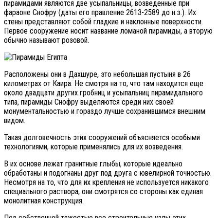
пирамидами являются две усыпальницы, возведенные при
фараоне Снофру (даты его правление 2613-2589 до н.э.). Их
стены представляют собой гладкие и наклонные поверхности.
Первое сооружение носит название ломаной пирамиды, а вторую
обычно называют розовой.
Расположены они в Дахшуре, это небольшая пустыня в 26
километрах от Каира. Не смотря на то, что там находится еще
около двадцати других гробниц и усыпальниц пирамидального
типа, пирамиды Снофру выделяются среди них своей
монументальностью и гораздо лучше сохранившимся внешним
видом.
Такая долговечность этих сооружений объясняется особыми
технологиями, которые применялись для их возведения.
В их основе лежат гранитные глыбы, которые идеально
обработаны и подогнаны друг под друга с ювелирной точностью.
Несмотря на то, что для их крепления не используется никакого
специального раствора, они смотрятся со стороны как единая
монолитная конструкция.
Под собственной тяжестью все строительные узлы этих