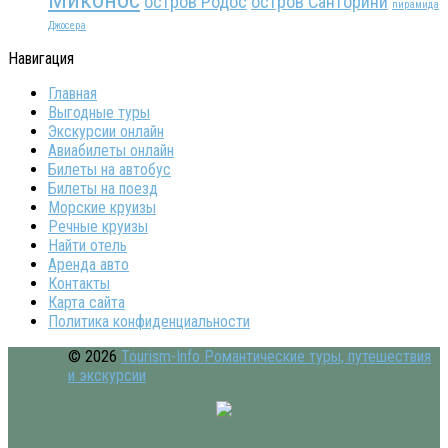
остров Родос
остров Санторини
пирамида
Джосера
Навигация
Главная
Выгодные туры
Экскурсии онлайн
Авиабилеты онлайн
Билеты на автобус
Билеты на поезд
Морские круизы
Речные круизы
Найти отель
Аренда авто
Контакты
Карта сайта
Политика конфиденциальности
© 2026
Tourism-Info Романтические туры, путешествия
и экскурсии