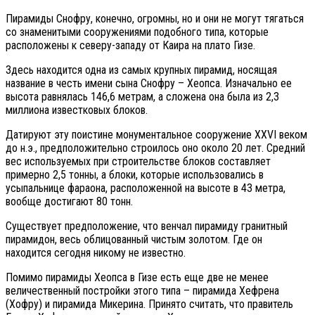
Пирамиды Снофру, конечно, огромны, но и они не могут тягаться
со знаменитыми сооружениями подобного типа, которые
расположены к северу-западу от Каира на плато Гизе.
Здесь находится одна из самых крупных пирамид, носящая
название в честь имени сына Снофру – Хеопса. Изначально ее
высота равнялась 146,6 метрам, а сложена она была из 2,3
миллиона известковых блоков.
Датируют эту поистине монументальное сооружение XXVI веком
до н.э., предположительно строилось оно около 20 лет. Средний
вес используемых при строительстве блоков составляет
примерно 2,5 тонны, а блоки, которые использовались в
усыпальнице фараона, расположенной на высоте в 43 метра,
вообще достигают 80 тонн.
Существует предположение, что венчал пирамиду гранитный
пирамидон, весь облицованный чистым золотом. Где он
находится сегодня никому не известно.
Помимо пирамиды Хеопса в Гизе есть еще две не менее
величественный постройки этого типа – пирамида Хефрена
(Хофру) и пирамида Микерина. Принято считать, что правитель