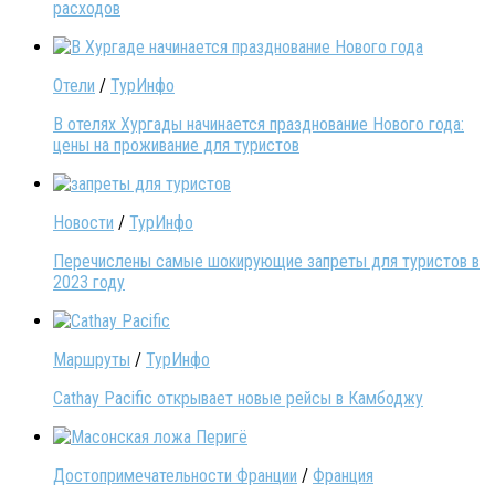
расходов
Отели
/
ТурИнфо
В отелях Хургады начинается празднование Нового года:
цены на проживание для туристов
Новости
/
ТурИнфо
Перечислены самые шокирующие запреты для туристов в
2023 году
Маршруты
/
ТурИнфо
Cathay Pacific открывает новые рейсы в Камбоджу
Достопримечательности Франции
/
Франция