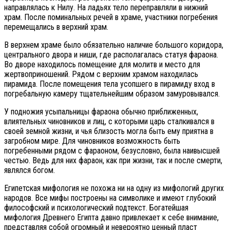
направлялась к Нилу. На ладьях тело переправляли в нижний
храм. После поминальных речей в храме, участники погребения
перемещались в верхний храм.
В верхнем храме было обязательно наличие большого коридора,
центрального двора и ниши, где располагалась статуя фараона.
Во дворе находилось помещение для молитв и место для
жертвоприношений. Рядом с верхним храмом находилась
пирамида. После помещения тела усопшего в пирамиду вход в
погребальную камеру тщательнейшим образом замуровывался.
У подножия усыпальницы фараона обычно приближенных,
влиятельных чиновников и лиц, с которыми царь сталкивался в
своей земной жизни, и чья близость могла быть ему приятна в
загробном мире. Для чиновников возможность быть
погребенными рядом с фараоном, безусловно, была наивысшей
честью. Ведь для них фараон, как при жизни, так и после смерти,
являлся богом.
Египетская мифология не похожа ни на одну из мифологий других
народов. Все мифы построены на символике и имеют глубокий
философский и психологический подтекст. Богатейшая
мифология Древнего Египта давно привлекает к себе внимание,
представляя собой огромный и невероятно ценный пласт