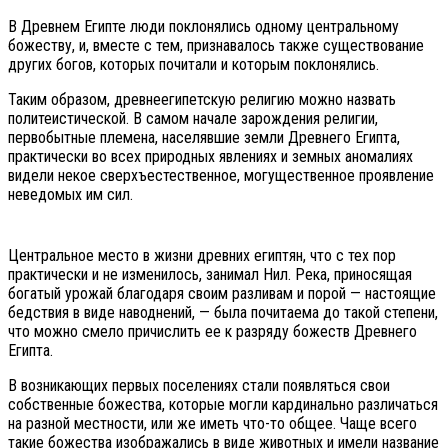
В Древнем Египте люди поклонялись одному центральному
божеству, и, вместе с тем, признавалось также существование
других богов, которых почитали и которым поклонялись.
Таким образом, древнеегипетскую религию можно назвать
политеистической. В самом начале зарождения религии,
первобытные племена, населявшие земли Древнего Египта,
практически во всех природных явлениях и земных аномалиях
видели некое сверхъестественное, могущественное проявление
неведомых им сил.
Центральное место в жизни древних египтян, что с тех пор
практически и не изменилось, занимал Нил. Река, приносящая
богатый урожай благодаря своим разливам и порой — настоящие
бедствия в виде наводнений, — была почитаема до такой степени,
что можно смело причислить ее к разряду божеств Древнего
Египта.
В возникающих первых поселениях стали появляться свои
собственные божества, которые могли кардинально различаться
на разной местности, или же иметь что-то общее. Чаще всего
такие божества изображались в виде животных и имели название