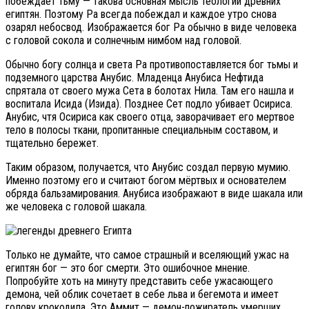
побеждает тьму — такова основная мысль теологии древних
египтян. Поэтому Ра всегда побеждал и каждое утро снова
озарял небосвод. Изображается бог Ра обычно в виде человека
с головой сокола и солнечным нимбом над головой.
Обычно богу солнца и света Ра противопоставляется бог тьмы и
подземного царства Анубис. Младенца Анубиса Нефтида
спрятала от своего мужа Сета в болотах Нила. Там его нашла и
воспитала Исида (Изида). Позднее Сет подло убивает Осириса.
Анубис, чтя Осириса как своего отца, заворачивает его мертвое
тело в полосы ткани, пропитанные специальным составом, и
тщательно бережет.
Таким образом, получается, что Анубис создал первую мумию.
Именно поэтому его и считают богом мёртвых и основателем
обряда бальзамирования. Анубиса изображают в виде шакала или
же человека с головой шакала.
Только не думайте, что самое страшный и вселяющий ужас на
египтян бог — это бог смерти. Это ошибочное мнение.
Попробуйте хоть на минуту представить себе ужасающего
демона, чей облик сочетает в себе льва и бегемота и имеет
голову крокодила. Это Аммит — демон-пожиратель умерших.