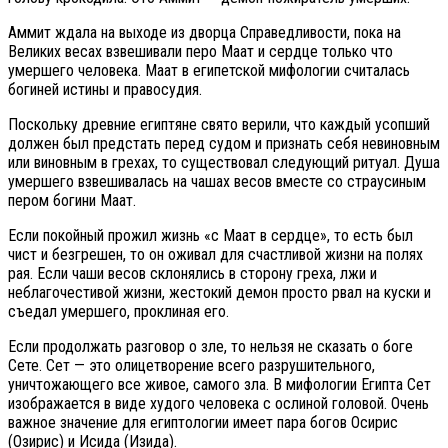
Аммит ждала на выходе из дворца Справедливости, пока на
Великих весах взвешивали перо Маат и сердце только что
умершего человека. Маат в египетской мифологии считалась
богиней истины и правосудия.
Поскольку древние египтяне свято верили, что каждый усопший
должен был предстать перед судом и признать себя невиновным
или виновным в грехах, то существовал следующий ритуал. Душа
умершего взвешивалась на чашах весов вместе со страусиным
пером богини Маат.
Если покойный прожил жизнь «с Маат в сердце», то есть был
чист и безгрешен, то он оживал для счастливой жизни на полях
рая. Если чаши весов склонялись в сторону греха, лжи и
неблагочестивой жизни, жестокий демон просто рвал на куски и
съедал умершего, проклиная его.
Если продолжать разговор о зле, то нельзя не сказать о боге
Сете. Сет — это олицетворение всего разрушительного,
уничтожающего все живое, самого зла. В мифологии Египта Сет
изображается в виде худого человека с ослиной головой. Очень
важное значение для египтологии имеет пара богов Осирис
(Озирис) и Исида (Изида).