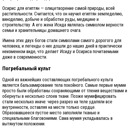
Осирис для египтян — олицетворение самой природы, всей
растительности. Считается, что он научил египтян земледелию,
виноделию, добыче и обработке руды, медицине и
строительству. А его жена Исида являлась символом верности
семьи и хранительницы домашнего очага.
Имена этих двух богов стали символами самого дорогого для
человека, и легенды о них дошли до наших дней в практически
неизменном виде, что делает Исиду и Осириса почитаемыми
даже в современности.
Погребальный культ
Одной из важнейших составляющих погребального культа
является бальзамирование тела покойного. Самые первые мумии
просто были обработаны сохраняющими от тления веществами и
обернуты в несколько слоев ткани. Позже мумифицировать
стали несколько иначе: через разрез на теле удаляли все
внутренности, оставляя на месте только сердце.
Образовавшееся пустое место заполняли тканью и
специальными благовониями. Сама мумия укладывалась в
вытянутом положении.