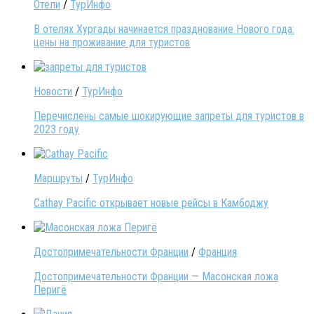
Отели
/
ТурИнфо
В отелях Хургады начинается празднование Нового года:
цены на проживание для туристов
Новости
/
ТурИнфо
Перечислены самые шокирующие запреты для туристов в
2023 году
Маршруты
/
ТурИнфо
Cathay Pacific открывает новые рейсы в Камбоджу
Достопримечательности Франции
/
Франция
Достопримечательности Франции — Масонская ложа
Перигё