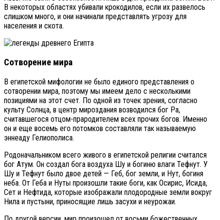
В некоторых областях убивали крокодилов, если их развелось
слишком много, и они начинали представлять угрозу для
населения и скота.
Сотворение мира
В египетской мифологии не было единого представления о
сотворении мира, поэтому мы имеем дело с несколькими
позициями на этот счет. По одной из точек зрения, согласно
культу Солнца, в центр мироздания возводился бог Ра,
считавшегося отцом-прародителем всех прочих богов. Именно
он и еще восемь его потомков составляли так называемую
эннеаду Гелиополиса.
Родоначальником всего живого в египетской религии считался
бог Атум. Он создал бога воздуха Шу и богиню влаги Тефнут. У
Шу и Тефнут было двое детей — Геб, бог земли, и Нут, богиня
неба. От Геба и Нуты произошли такие боги, как Осирис, Исида,
Сет и Нефтида, которые изображали плодородные земли вокруг
Нила и пустыни, приносящие лишь засухи и неурожаи.
По другой версии, мир произошел от восьми божественных