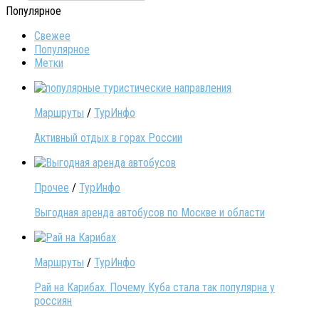
Популярное
Свежее
Популярное
Метки
Маршруты
/
ТурИнфо
Активный отдых в горах России
Прочее
/
ТурИнфо
Выгодная аренда автобусов по Москве и области
Маршруты
/
ТурИнфо
Рай на Карибах. Почему Куба стала так популярна у
россиян