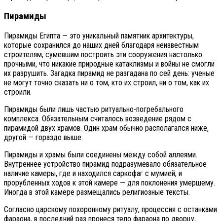
Пирамиды
Пирамиды Египта — это уникальный памятник архитектуры,
которые сохранился до наших дней благодаря неизвестным
строителям, сумевшим построить эти сооружения настолько
прочными, что никакие природные катаклизмы и войны не смогли
их разрушить. Загадка пирамид не разгадана по сей день: ученые
не могут точно сказать ни о том, кто их строил, ни о том, как их
строили.
Пирамиды были лишь частью ритуально-погребального
комплекса. Обязательным считалось возведение рядом с
пирамидой двух храмов. Один храм обычно располагался ниже,
другой — гораздо выше.
Пирамиды и храмы были соединены между собой аллеями.
Внутреннее устройство пирамид подразумевало обязательное
наличие камеры, где и находился саркофаг с мумией, и
прорубленных ходов к этой камере — для поклонения умершему.
Иногда в этой камере размещались религиозные тексты.
Согласно царскому похоронному ритуалу, процессия с останками
фараона, в последний раз пронеся тело фараона по дворцу,