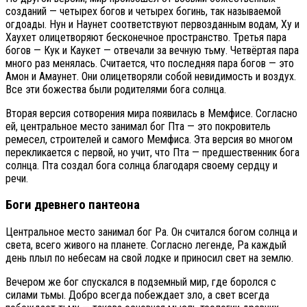
созданий — четырех богов и четырех богинь, так называемой
огдоады. Нун и Наунет соответствуют первозданным водам, Ху и
Хаухет олицетворяют бесконечное пространство. Третья пара
богов — Кук и Каукет — отвечали за вечную тьму. Четвёртая пара
много раз менялась. Считается, что последняя пара богов — это
Амон и Амаунет. Они олицетворяли собой невидимость и воздух.
Все эти божества были родителями бога солнца.
Вторая версия сотворения мира появилась в Мемфисе. Согласно
ей, центральное место занимал бог Пта — это покровитель
ремесел, строителей и самого Мемфиса. Эта версия во многом
перекликается с первой, но учит, что Пта — предшественник бога
солнца. Пта создал бога солнца благодаря своему сердцу и
речи.
Боги древнего пантеона
Центральное место занимал бог Ра. Он считался богом солнца и
света, всего живого на планете. Согласно легенде, Ра каждый
день плыл по небесам на свой лодке и приносил свет на землю.
Вечером же бог спускался в подземный мир, где боролся с
силами тьмы. Добро всегда побеждает зло, а свет всегда