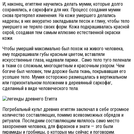
И, наконец, египтяне научились делать мумии, которые долго
сохранялись, и саркофаги для них. Процесс создания мумии
снова претерпел изменения. На коже умершего делались
надрезы; в них аккуратно закладывали песок и глину, чтобы тело
умершего не теряло своих форм. Кожа подкрашивалась красной
охрой, создавая тем самым иллюзию естественной окраски
кожи.
Чтобы умерший максимально был похож на живого человека,
ему подкрашивали губы красным цветом, вставляли
искусственные глаза, надевали парики… Само тело туго пеленали
в ткани со сложным, многоцветным и красочным узором. Чем
богаче был человек, тем дороже была ткань, покрывавшая его
усопшее тело. Мумия осторожно размещалась в вертикальном
или горизонтальном положении в деревянный саркофаг,
сделанный в виде человеческого тела.
Погребальный культ древних египтян заключал в себе огромное
количество составляющих, помимо всевозможных обрядов и
ритуалов. Последним составляющим являлось само место
захоронения человека, для фараонов и знати — это были
пирамиды и гробницы, о которых мы сейчас и поговорим.