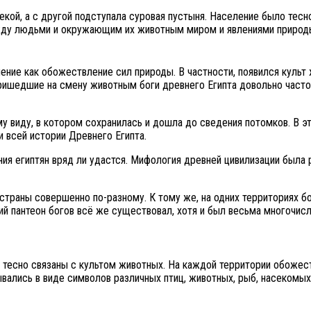
ой, а с другой подступала суровая пустыня. Население было тесно
жду людьми и окружающим их животным миром и явлениями природ
ение как обожествление сил природы. В частности, появился культ
ришедшие на смену животным боги древнего Египта довольно часто 
у виду, в котором сохранилась и дошла до сведения потомков. В э
 всей истории Древнего Египта.
ия египтян вряд ли удастся. Мифология древней цивилизации была р
 страны совершенно по-разному. К тому же, на одних территориях бо
ий пантеон богов всё же существовал, хотя и был весьма многочис
тесно связаны с культом животных. На каждой территории обожест
вались в виде символов различных птиц, животных, рыб, насекомых