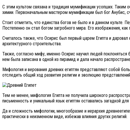
С этим культом связана и традиция мумификации усопших. Таким о
химии. Первоначальным мастером мумификации был бог Анубис, с
Стоит отметить, что единства богов не было и в данном культе.
Постепенно он стал богом загробного мира. Его изображения, как 
Считалось также, что Осирис был первый царем Египта и даровал н
архитектурного строительства.
Также, согласно мифу, именно Осирис научил людей поклоняться б
нем была записана в одной из пирамид и дала начало распростран
Мифология и верования древних египтян представляют собой боль
отследить общий ход развития религии и эволюцию представлений
Тем не менее, мифология Египта не получила широкого распростра
письменность и уникальный язык египтян оставались загадкой для
Да и сложность мифологии, многообразие и иерархия древнеегипе
практически в неизменном виде, избежав влияния других религий.