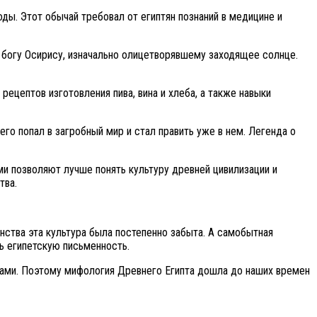
ды. Этот обычай требовал от египтян познаний в медицине и
м богу Осирису, изначально олицетворявшему заходящее солнце.
ецептов изготовления пива, вина и хлеба, а также навыки
го попал в загробный мир и стал править уже в нем. Легенда о
и позволяют лучше понять культуру древней цивилизации и
тва.
нства эта культура была постепенно забыта. А самобытная
ь египетскую письменность.
цами. Поэтому мифология Древнего Египта дошла до наших времен