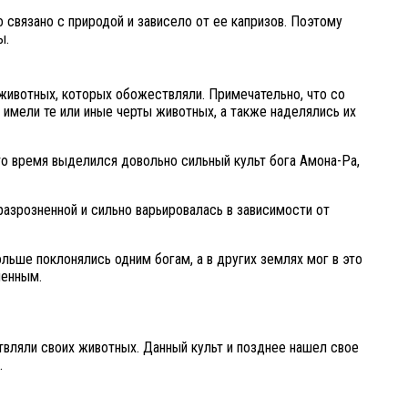
 связано с природой и зависело от ее капризов. Поэтому
ы.
 животных, которых обожествляли. Примечательно, что со
имели те или иные черты животных, а также наделялись их
то время выделился довольно сильный культ бога Амона-Ра,
азрозненной и сильно варьировалась в зависимости от
льше поклонялись одним богам, а в других землях мог в это
ленным.
вляли своих животных. Данный культ и позднее нашел свое
.