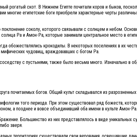
упный рогатый скот. В Нижнем Египте почитали коров и быков, поск
вии многие египетские боги приобрели характерные черты различны
о поклонение соколу, которого связывали с солнцем и небом. Осно
 солнца Ра и Амон-Ра, которые занимали центральное место в егип
егда обожествлялись крокодилы. В некоторых поселениях в их чес
х мифических чудовищ, враждовавших с богом Ра.
соседству с пустынями, также было весьма много. Изначально в об
круга почитаемых богов. Общий культ складывался из разрозненных 
ифологии того периода. При этом существовал ряд божеств, котор
моном, а позднее и вовсе объединивший оба имени в культе Амон-Ра
бражение. Большинство из них представлялось в виде уникальных с
либо зверя.
 разных территориях существовали свои верования, освещавшие данн