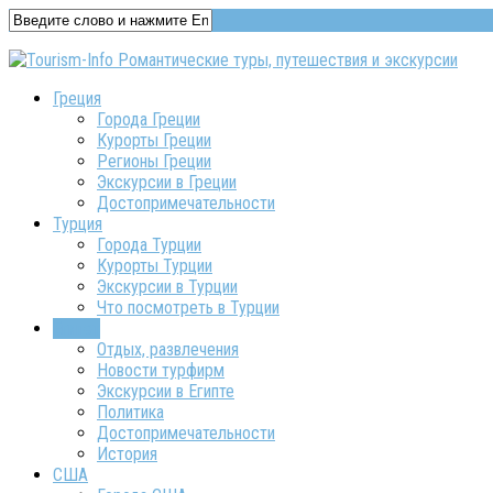
Греция
Города Греции
Курорты Греции
Регионы Греции
Экскурсии в Греции
Достопримечательности
Турция
Города Турции
Курорты Турции
Экскурсии в Турции
Что посмотреть в Турции
Египет
Отдых, развлечения
Новости турфирм
Экскурсии в Египте
Политика
Достопримечательности
История
США