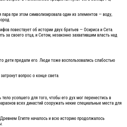
пара при этом символизировала один из элементов — воду,
ород.
ифов повествует об истории двух братьев — Осириса и Сета.
ь за своего отца, и Сетом, незаконно захватившим власть над
 его дети предали его. Люди тоже воспользовались слабостью
затронут вопрос о конце света.
 тело усопшего для того, чтобы его дух мог перенестись в
 фараонов всех династий сооружать некие специальные места для
в Древнем Египте началось и всю историю продолжалось
ы.