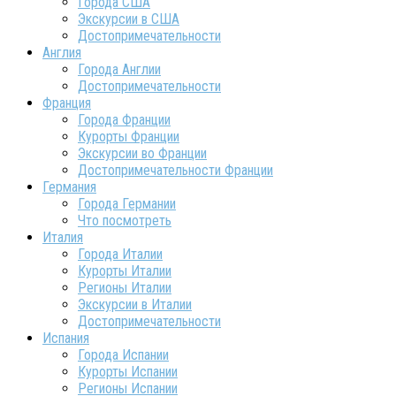
Города США
Экскурсии в США
Достопримечательности
Англия
Города Англии
Достопримечательности
Франция
Города Франции
Курорты Франции
Экскурсии во Франции
Достопримечательности Франции
Германия
Города Германии
Что посмотреть
Италия
Города Италии
Курорты Италии
Регионы Италии
Экскурсии в Италии
Достопримечательности
Испания
Города Испании
Курорты Испании
Регионы Испании