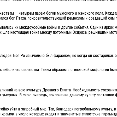
ествам — четырем парам богов мужского и женского пола. Каждая 
тался бог Птаха, покровительствующий ремеслам и создавший сам г
ывались их междоусобные войны и другие события. Один из ярких м
ах шла настоящая война между потомками Осириса, решившими мстит
 людей. Бог Ра изначально был фараоном, но когда он состарился,
 к гибели человечества. Таким образом в египетской мифологии был 
влияний на всю культуру Древнего Египта. Необходимость сохранить
ьт умерших. В свою очередь, поклонение данному культу заставило
ойно уйти в загробный мир. Так, благодаря погребальному культу, 
 храмов, в число которых входят и знаменитые египетские пирамид