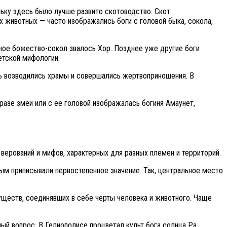
ольку здесь было лучше развито скотоводство. Скот
х животных — часто изображались боги с головой быка, сокола,
вное божество-сокол звалось Хор. Позднее уже другие боги
етской мифологии.
ть возводились храмы и совершались жертвоприношения. В
разе змеи или с ее головой изображалась богиня Амаунет,
верований и мифов, характерных для разных племен и территорий.
ым приписывали первостепенное значение. Так, центральное место
.
уществ, соединявших в себе черты человека и животного. Чаще
ый вопрос. В Гелиополисе процветал культ бога солнца Ра,