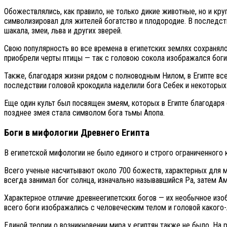
Обожествлялись, как правило, не только дикие животные, но и кр
символизировал для жителей богатство и плодородие. В последст
шакала, змеи, льва и других зверей.
Свою популярность во все времена в египетских землях сохранял
приобрели черты птицы — так с головою сокола изображался боги
Также, благодаря жизни рядом с полноводным Нилом, в Египте вс
последствии головой крокодила наделили бога Себек и некоторы
Еще один культ был посвящен змеям, которых в Египте благодаря 
позднее змея стала символом бога тьмы Апопа.
Боги в мифологии Древнего Египта
В египетской мифологии не было единого и строго ограниченного 
Всего ученые насчитывают около 700 божеств, характерных для м
всегда занимал бог солнца, изначально называвшийся Ра, затем А
Характерное отличие древнеегипетских богов — их необычное изо
всего боги изображались с человеческим телом и головой какого-
Единой теории о возникновении мира у египтян также не было. На