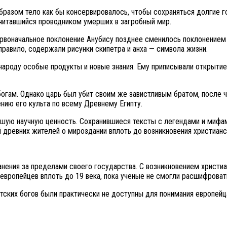
бразом тело как бы консервировалось, чтобы сохраняться долгие го
читавшийся проводником умерших в загробный мир.
 Первоначальное поклонение Анубису позднее сменилось поклонение
правило, содержали рисунки скипетра и анха — символа жизни.
ароду особые продукты и новые знания. Ему приписывали открытие р
огам. Однако царь был убит своим же завистливым братом, после че
ению его культа по всему Древнему Египту.
шую научную ценность. Сохранившиеся тексты с легендами и мифам
 древних жителей о мироздании вплоть до возникновения христианс
нения за пределами своего государства. С возникновением христиа
 европейцев вплоть до 19 века, пока ученые не смогли расшифроват
тских богов были практически не доступны для понимания европей