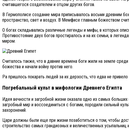
считавшегося создателем и отцом других богов.
В Гермополисе создание мира приписывалось восьми древним бож
пространство, свет и воздух. В Мемфисе главным божеством счи
О богах складывались различные легенды и мифы, в которых опис
Противостояние двух богов простиралось и на их семьи, в легенд
миром.
Считалось также, что в давние времена боги жили на земле среди
божества и начали войну против него.
Ра пришлось покарать людей за их дерзость, что едва не привело
Погребальный культ в мифологии Древнего Египта
Идея вечности и загробной жизни оказала одно из самых больших 
загробный мир и воссоединиться с богами, породили сильный кул
захоронений.
Цари должны были еще при жизни позаботиться о том, чтобы дост
строительство самых грандиозных и величественных усыпальниц и