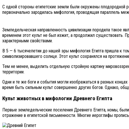
С одной стороны египетские земли были окружены плодородной рек
первоначально зародилась мифология, проводящая параллель ме
Земледельческая направленность цивилизации породила такое явл
временем этот культ не был изжит, а продолжил существовать. П
характерными свойствами.
В 5 — 6 тысячелетии до нашей эры мифология Египта пришла к том
символизировавшего солнце. Этот культ сохранялся на протяжении
Тем не менее, выделить отдельную стройную картину мировоззрен
территории.
Одни и те же боги и события могли изображаться в разных концах
время быть сильным культ совершенно других богов. Однако, общ
Культ животных в мифологии Древнего Египта
Первые земледельческие поселения Древнего Египта, номы, были 
отражение в египетской письменности. Многие иероглифы прописы