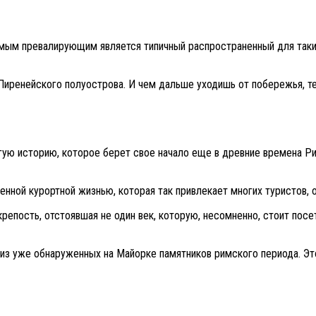
амым превалирующим является типичный распространенный для таки
 Пиренейского полуострова. И чем дальше уходишь от побережья, т
лгую историю, которое берет свое начало еще в древние времена 
нной курортной жизнью, которая так привлекает многих туристов, 
репость, отстоявшая не один век, которую, несомненно, стоит пос
 из уже обнаруженных на Майорке памятников римского периода. Э