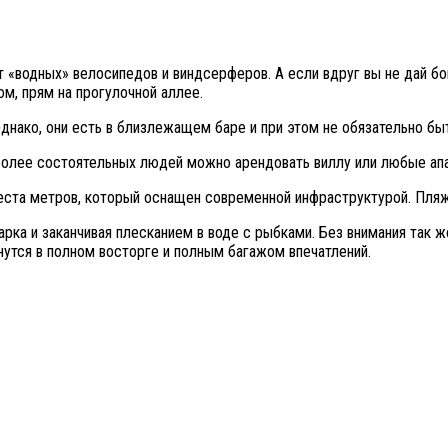
«водных» велосипедов и виндсерферов. А если вдруг вы не дай бог 
м, прям на прогулочной аллее.
днако, они есть в близлежащем баре и при этом не обязательно бы
 более состоятельных людей можно арендовать виллу или любые ап
еста метров, который оснащен современной инфраструктурой. Пля
арка и заканчивая плесканием в воде с рыбками. Без внимания так же
анутся в полном восторге и полным багажом впечатлений.