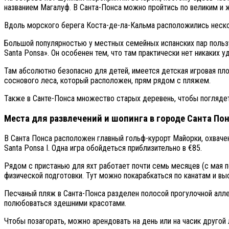
названием Магалуф. В Санта-Понса можно пройтись по великим и 
Вдоль морского берега Коста-де-ла-Кальма расположились неско
Большой популярностью у местных семейных испанских пар пользу
Santa Ponsa». Он особенен тем, что там практически нет никаких 
Там абсолютно безопасно для детей, имеется детская игровая пло
соснового леса, который расположен, прям рядом с пляжем.
Также в Санте-Понса множество старых деревень, чтобы поглядет
Места для развлечений и шопинга в городе Санта По
В Санта Понса расположен главный гольф-курорт Майорки, охваче
Santa Ponsa I. Одна игра обойдеться приблизительно в €85.
Рядом с пристанью для яхт работает почти семь месяцев (с мая 
физической подготовки. Тут можно покарабкаться по канатам и вы
Песчаный пляж в Санта-Понса разделен полосой прогулочной алле
полюбоваться здешними красотами.
Чтобы позагорать, можно арендовать на день или на часик другой