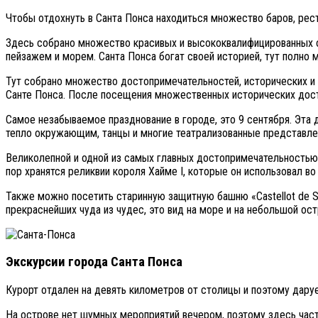
Чтобы отдохнуть в Санта Понса находиться множество баров, рест
Здесь собрано множество красивых и высококвалифицированных 
пейзажем и морем. Санта Понса богат своей историей, тут полно
Тут собрано множество достопримечательностей, исторических и 
Санте Понса. После посещения множественных исторических дост
Самое незабываемое празднование в городе, это 9 сентября. Эта 
тепло окружающим, танцы и многие театрализованные представле
Великолепной и одной из самых главных достопримечательностью эт
пор хранятся реликвии короля Хайме I, которые он использовал в
Также можно посетить старинную защитную башню «Castellot de Sa
прекраснейших чуда из чудес, это вид на море и на небольшой остр
Экскурсии города Санта Понса
Курорт отдален на девять километров от столицы и поэтому даруе
На острове нет шумных мероприятий вечером, поэтому здесь час