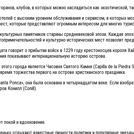
оранов, клубов, в которых можно насладиться как экзотической, та
отелей с высоким уровнем обслуживания и сервисом, в которых м
 мест, которые представляют огромным интересом для многих турис
культурных памятников старины средневековой эпохи. Каждая эпоха
опримечательностей и культурно-исторических мест позволит пред
дата говорит о прибытии войск в 1229 году крестоносцев короля Ха
ния показывают интернациональную историю острова.
ого города является Часовня Святого Камня (Capilla de la Piedra S
о время торжества первого на острове христианского праздника.
nta Ponсa», она была основана в четырнадцатом веке. Если взобра
ов Конилл (Conill).
т покой и вдохновение.
тенько отдыхают известные личности политики и популярные звезды