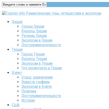
Греция
Города Греции
Курорты Греции
Регионы Греции
Экскурсии в Греции
Достопримечательности
Турция
Города Турции
Курорты Турции
Экскурсии в Турции
Что посмотреть в Турции
Египет
Отдых, развлечения
Новости турфирм
Экскурсии в Египте
Политика
Достопримечательности
История
США