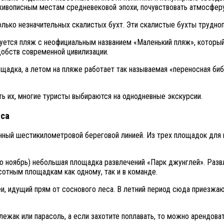
живописным местам средневековой эпохи, почувствовать атмосферу
лько незначительных скалистых бухт. Эти скалистые бухты трудно
ется пляж с неофициальным названием «Маленький пляж», который н
удобств современной цивилизации.
щадка, а летом на пляже работает так называемая «переносная биб
ь их, многие туристы выбираются на однодневные экскурсии.
нса
нный шестикилометровой береговой линией. Из трех площадок для 
по ноябрь) небольшая площадка развлечений «Парк джунглей». Разв
сотным площадкам как одному, так и в команде.
и, идущий прям от соснового леса. В летний период сюда приезжаю
 лежак или парасоль, а если захотите поплавать, то можно арендов