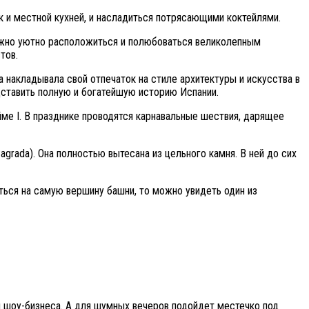
к и местной кухней, и насладиться потрясающими коктейлями.
ожно уютно расположиться и полюбоваться великолепным
тов.
 накладывала свой отпечаток на стиле архитектуры и искусства в
ставить полную и богатейшую историю Испании.
йме I. В празднике проводятся карнавальные шествия, дарящее
agrada). Она полностью вытесана из цельного камня. В ней до сих
ться на самую вершину башни, то можно увидеть один из
 шоу-бизнеса. А для шумных вечеров подойдет местечко под