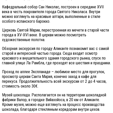
Кафедральный собор Сан Николас, построен в середине XVII
века в честь покровителя города Святого Николаса. Внутри
можно взглянуть на красивые алтари, выполненные в стиле
особого испанского барокко.
Церковь Святой Марии, перестроенная из мечети в старой части
города в XV-XVI веке. В церкви можно посмотреть
художественные полотна.
Обзорная экскурсия по городу Аликанте познакомит вас с самой
старой и интересной частью города. Сюда входит осмотр
красивого и внушительного здания городского рынка, спуск по
главной улице Ла Рамбла, где проходят все шествия и праздники.
Проход по аллее Экспланаде – любимое место для прогулок,
просмотр церкви Санта Мария, конечно заход в кафе для
перекуса. Продолжительность всей экскурсии от 2 до 4 часов,
стоимость около 30€.
Музей шоколада. Располагается он на территории шоколадной
фабрики Валор, в городке Вийахойоса, в 20 км от Аликанте.
Кроме музея, можно еще взглянуть на процесс производства
шоколада, благодаря стеклянным коридорам внутри цехов.