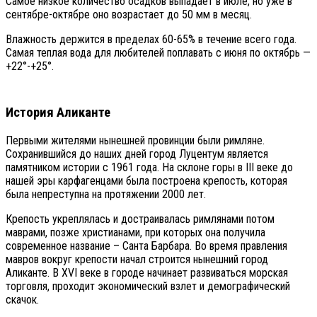
Самое низкое количество осадков выпадает в июле, но уже в
сентябре-октябре оно возрастает до 50 мм в месяц.
Влажность держится в пределах 60-65% в течение всего года.
Самая теплая вода для любителей поплавать с июня по октябрь —
+22°-+25°.
История Аликанте
Первыми жителями нынешней провинции были римляне.
Сохранившийся до наших дней город Луцентум является
памятником истории с 1961 года. На склоне горы в III веке до
нашей эры карфагенцами была построена крепость, которая
была непреступна на протяжении 2000 лет.
Крепость укреплялась и достраивалась римлянами потом
маврами, позже христианами, при которых она получила
современное название – Санта Барбара. Во время правления
мавров вокруг крепости начал строится нынешний город
Аликанте. В XVI веке в городе начинает развиваться морская
торговля, проходит экономический взлет и демографический
скачок.