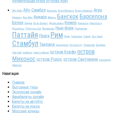
Изумительная кухня острова Крит
Абу-Симбел
Агра
Абу-Даби
Авиньон
Агиа Марина
Агиос Николаос
Бангкок
Барселона
Анкара
Аджман
Аль-Айн
Афины
Белек
Кемер
Бодрум
Во-ле-Виконт
Джайсалмер
Криопиги
Кронплатц
Нью-йорк
Кушадасы
Лузитана Сол
Мармарис
Памуккале
Паттайя
Рим
Прага
Родос
Салоники
Самуи
Сен тропе
Стамбул
Таиланд
Халкидики
Хатшепсут
Червиния
Шарджа
остров
остров Корфу
Эретрия
дайвинг
джип-сафари
Миконос
остров Родос
остров Санторини
пирамида
Джосера
Навигация
Главная
Выгодные туры
Экскурсии онлайн
Авиабилеты онлайн
Билеты на автобус
Билеты на поезд
Морские круизы