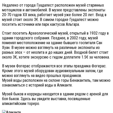
Недалеко от города Гуадалест расположен музей старинных
мотоциклов и автомобилей. В музее представлены экспонаты
20-70 годов XX века, работает музей уже более 20 лет. Вход в
музей стоит около 3€. В самом городке Гуадалест можно
посетить источники или парк кактусов Альгара.
Стоит посетить Археологический музей, открытый в 1932 году в
здании городского собрания. Позднее, в 2002 году, музей
поменял местоположение на здание бывшего госпиталя Сан
Хуан. В музее можно взглянуть на различные экспонаты из
разных эпох – от неолита и до наших дней. Входной билет стоит
около 3€, хотите экскурсию с гидом доплатите 1.5€ за человека.
В музеи Фогерас отображаются все этапы праздника Фогерас.
Кроме этого музей оборудован аудиовизуальным залом, где
можно взглянуть на видео прошлых праздников.
Музей воды расположен на склоне горы Бенакантиль, там можно
ознакомиться с историей воды в Аликанте.
Музей быков и корриды находится в здании рядом с ареной для
боя быков. Здесь вы увидите выставки, посвященные
аликантийским тореро.