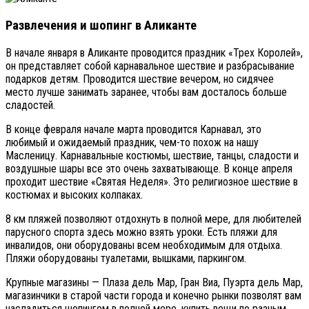
Развлечения и шопинг в Аликанте
В начале января в Аликанте проводится праздник «Трех Королей»,
он представляет собой карнавальное шествие и разбрасывание
подарков детям. Проводится шествие вечером, но сидячее
место лучше занимать заранее, чтобы вам досталось больше
сладостей.
В конце февраля начале марта проводится Карнавал, это
любимый и ожидаемый праздник, чем-то похож на нашу
Масленицу. Карнавальные костюмы, шествие, танцы, сладости и
воздушные шары все это очень захватывающе. В конце апреля
проходит шествие «Святая Неделя». Это религиозное шествие в
костюмах и высоких колпаках.
8 км пляжей позволяют отдохнуть в полной мере, для любителей
парусного спорта здесь можно взять уроки. Есть пляжи для
инвалидов, они оборудованы всем необходимым для отдыха.
Пляжи оборудованы туалетами, вышками, паркингом.
Крупные магазины — Плаза дель Мар, Гран Виа, Пуэрта дель Мар,
магазинчики в старой части города и конечно рынки позволят вам
насладиться шопингом в полной мере, купить вещи по разным