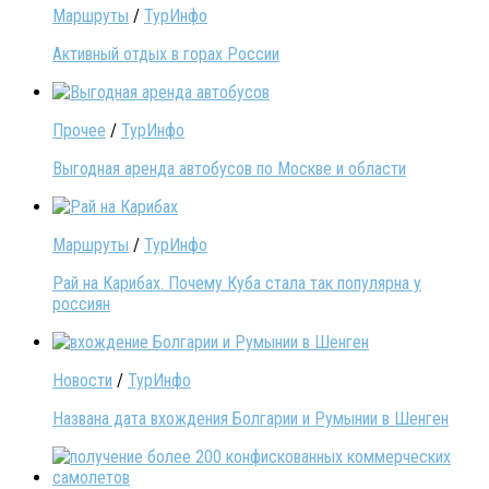
Маршруты
/
ТурИнфо
Активный отдых в горах России
Прочее
/
ТурИнфо
Выгодная аренда автобусов по Москве и области
Маршруты
/
ТурИнфо
Рай на Карибах. Почему Куба стала так популярна у
россиян
Новости
/
ТурИнфо
Названа дата вхождения Болгарии и Румынии в Шенген