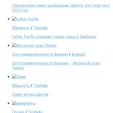
Перечислены самые шокирующие запреты для туристов в
2023 году
Маршруты
/
ТурИнфо
Cathay Pacific открывает новые рейсы в Камбоджу
Достопримечательности Франции
/
Франция
Достопримечательности Франции — Масонская ложа
Перигё
Маршруты
/
ТурИнфо
Дания: взгляд изнутри
Прочее
/
ТурИнфо