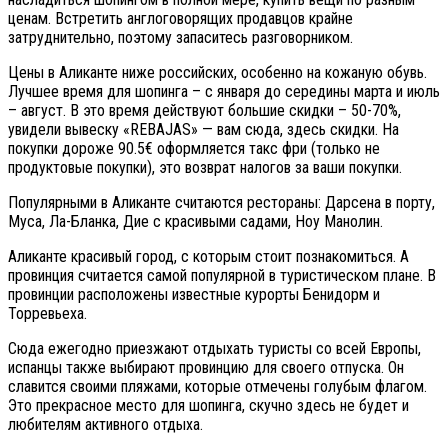
ценам. Встретить англоговорящих продавцов крайне
затруднительно, поэтому запаситесь разговорником.
Цены в Аликанте ниже российских, особенно на кожаную обувь.
Лучшее время для шопинга – с января до середины марта и июль
– август. В это время действуют большие скидки – 50-70%,
увидели вывеску «REBAJAS» — вам сюда, здесь скидки. На
покупки дороже 90.5€ оформляется такс фри (только не
продуктовые покупки), это возврат налогов за ваши покупки.
Популярными в Аликанте считаются рестораны: Дарсена в порту,
Муса, Ла-Бланка, Дие с красивыми садами, Ноу Манолин.
Аликанте красивый город, с которым стоит познакомиться. А
провинция считается самой популярной в туристическом плане. В
провинции расположены известные курорты Бенидорм и
Торревьеха.
Сюда ежегодно приезжают отдыхать туристы со всей Европы,
испанцы также выбирают провинцию для своего отпуска. Он
славится своими пляжами, которые отмечены голубым флагом.
Это прекрасное место для шопинга, скучно здесь не будет и
любителям активного отдыха.