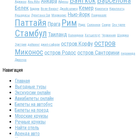
Бангкок
Барселона
Анкара
Аджман
Аль-Айн
Афины
Белек
Кемер
Бодрум
Во-ле-Виконт
Джайсалмер
Криопиги
Кронплатц
Нью-йорк
Кушадасы
Лузитана Сол
Мармарис
Памуккале
Паттайя
Рим
Прага
Родос
Салоники
Самуи
Сен тропе
Стамбул
Таиланд
Халкидики
Хатшепсут
Червиния
Шарджа
остров
остров Корфу
Эретрия
дайвинг
джип-сафари
Миконос
остров Родос
остров Санторини
пирамида
Джосера
Навигация
Главная
Выгодные туры
Экскурсии онлайн
Авиабилеты онлайн
Билеты на автобус
Билеты на поезд
Морские круизы
Речные круизы
Найти отель
Аренда авто