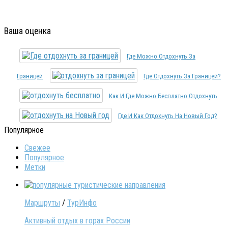
Ваша оценка
Где Можно Отдохнуть За
Границей
Где Отдохнуть За Границей?
Как И Где Можно Бесплатно Отдохнуть
Где И Как Отдохнуть На Новый Год?
Популярное
Свежее
Популярное
Метки
Маршруты
/
ТурИнфо
Активный отдых в горах России