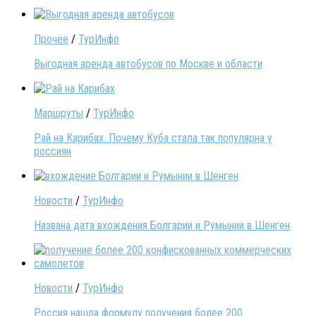
Прочее
/
ТурИнфо
Выгодная аренда автобусов по Москве и области
Маршруты
/
ТурИнфо
Рай на Карибах. Почему Куба стала так популярна у
россиян
Новости
/
ТурИнфо
Названа дата вхождения Болгарии и Румынии в Шенген
Новости
/
ТурИнфо
Россия нашла формулу получения более 200