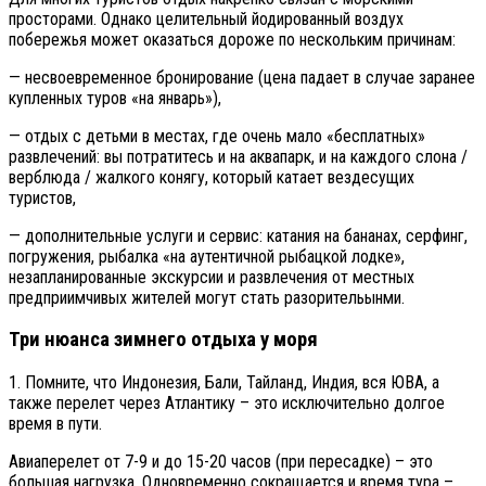
просторами. Однако целительный йодированный воздух
побережья может оказаться дороже по нескольким причинам:
— несвоевременное бронирование (цена падает в случае заранее
купленных туров «на январь»),
— отдых с детьми в местах, где очень мало «бесплатных»
развлечений: вы потратитесь и на аквапарк, и на каждого слона /
верблюда / жалкого конягу, который катает вездесущих
туристов,
— дополнительные услуги и сервис: катания на бананах, серфинг,
погружения, рыбалка «на аутентичной рыбацкой лодке»,
незапланированные экскурсии и развлечения от местных
предприимчивых жителей могут стать разорительынми.
Три нюанса зимнего отдыха у моря
1. Помните, что Индонезия, Бали, Тайланд, Индия, вся ЮВА, а
также перелет через Атлантику – это исключительно долгое
время в пути.
Авиаперелет от 7-9 и до 15-20 часов (при пересадке) – это
большая нагрузка. Одновременно сокращается и время тура –