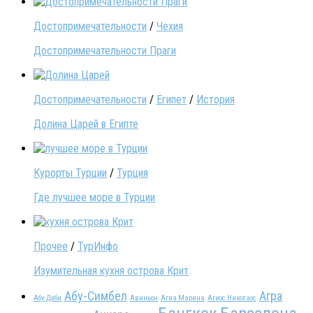
Достопримечательности
/
Чехия
Достопримечательности Праги
Достопримечательности
/
Египет
/
История
Долина Царей в Египте
Курорты Турции
/
Турция
Где лучшее море в Турции
Прочее
/
ТурИнфо
Изумительная кухня острова Крит
Абу-Симбел
Агра
Абу-Даби
Авиньон
Агиа Марина
Агиос Николаос