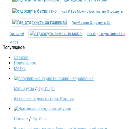
Где Отдохнуть За Границей?
Как И Где Можно Бесплатно Отдохнуть
Где Можно Отдохнуть За
Границей
Как Отдохнуть Зимой На
Море
Популярное
Свежее
Популярное
Метки
Маршруты
/
ТурИнфо
Активный отдых в горах России
Прочее
/
ТурИнфо
Выгодная аренда автобусов по Москве и области