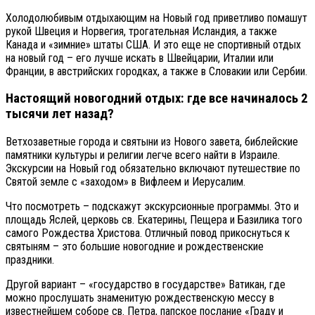
Холодолюбивым отдыхающим на Новый год приветливо помашут
рукой Швеция и Норвегия, трогательная Исландия, а также
Канада и «зимние» штаты США. И это еще не спортивный отдых
на новый год – его лучше искать в Швейцарии, Италии или
Франции, в австрийских городках, а также в Словакии или Сербии.
Настоящий новогодний отдых: где все начиналось 2
тысячи лет назад?
Ветхозаветные города и святыни из Нового завета, библейские
памятники культуры и религии легче всего найти в Израиле.
Экскурсии на Новый год обязательно включают путешествие по
Святой земле с «заходом» в Вифлеем и Иерусалим.
Что посмотреть – подскажут экскурсионные программы. Это и
площадь Яслей, церковь св. Екатерины, Пещера и Базилика того
самого Рождества Христова. Отличный повод прикоснуться к
святыням – это большие новогодние и рождественские
праздники.
Другой вариант – «государство в государстве» Ватикан, где
можно прослушать знаменитую рождественскую мессу в
известнейшем соборе св. Петра, папское послание «Граду и