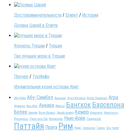
Достопримечательности
/
Египет
/
История
Долина Царей в Египте
Курорты Турции
/
Турция
Где лучшее море в Турции
Прочее
/
ТурИнфо
Изумительная кухня острова Крит
Абу-Симбел
Агра
Абу-Даби
Авиньон
Агиа Марина
Агиос Николаос
Бангкок
Барселона
Анкара
Аджман
Аль-Айн
Афины
Белек
Кемер
Бодрум
Во-ле-Виконт
Джайсалмер
Криопиги
Кронплатц
Нью-йорк
Кушадасы
Лузитана Сол
Мармарис
Памуккале
Паттайя
Рим
Прага
Родос
Салоники
Самуи
Сен тропе