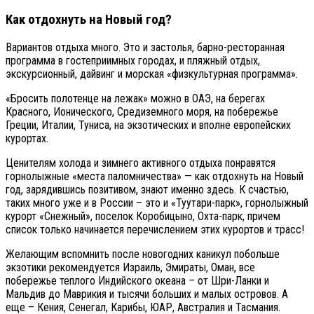
Как отдохнуть на Новый год?
Вариантов отдыха много. Это и застолья, барно-ресторанная
программа в гостеприимных городах, и пляжный отдых,
экскурсионный, дайвинг и морская «физкультурная программа».
«Бросить полотенце на лежак» можно в ОАЭ, на берегах
Красного, Ионического, Средиземного моря, на побережье
Греции, Италии, Туниса, на экзотических и вполне европейских
курортах.
Ценителям холода и зимнего активного отдыха понравятся
горнолыжные «места паломничества» — как отдохнуть на Новый
год, зарядившись позитивом, знают именно здесь. К счастью,
таких много уже и в России – это и «Туутари-парк», горнолыжный
курорт «Снежный», поселок Коробицыно, Охта-парк, причем
список только начинается перечислением этих курортов и трасс!
Желающим вспомнить после новогодних каникул побольше
экзотики рекомендуется Израиль, Эмираты, Оман, все
побережье теплого Индийского океана – от Шри-Ланки и
Мальдив до Маврикия и тысячи больших и малых островов. А
еще – Кения, Сенегал, Карибы, ЮАР, Австралия и Тасмания.