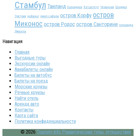
Стамбул
Таиланд
Халкидики
Хатшепсут
Червиния
Шарджа
остров
остров Корфу
Эретрия
дайвинг
джип-сафари
Миконос
остров Родос
остров Санторини
пирамида
Джосера
Навигация
Главная
Выгодные туры
Экскурсии онлайн
Авиабилеты онлайн
Билеты на автобус
Билеты на поезд
Морские круизы
Речные круизы
Найти отель
Аренда авто
Контакты
Карта сайта
Политика конфиденциальности
© 2026
Tourism-Info Романтические туры, путешествия