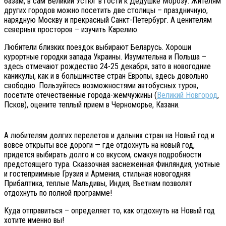
базам, в сам Великий Устюг в гости к Дедушке Морозу. Жителям
других городов можно посетить две столицы – праздничную,
нарядную Москву и прекрасный Санкт-Петербург. А ценителям
северных просторов – изучить Карелию.
Любители близких поездок выбирают Беларусь. Хороши
курортные городки запада Украины. Изумительна и Польша –
здесь отмечают рождество 24-25 декабря, зато в новогодние
каникулы, как и в большинстве стран Европы, здесь довольно
свободно. Пользуйтесь возможностями автобусных туров,
посетите отечественные города-жемчужины (
Великий Новгород
,
Псков), оцените теплый прием в Черноморье, Казани.
А любителям долгих перелетов и дальних стран на Новый год и
вовсе открыты все дороги — где отдохнуть на новый год,
придется выбирать долго и со вкусом, смакуя подробности
предстоящего тура. Скаазочная заснеженная Финляндия, уютные
и гостеприимные Грузия и Армения, стильная новогодняя
Прибалтика, теплые Мальдивы, Индия, Вьетнам позволят
отдохнуть по полной программе!
Куда отправиться – определяет то, как отдохнуть на Новый год
хотите именно вы!