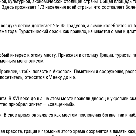
ной, культурной, экономической столицей страны. Общая площадь т
. Здесь проживает 1/3 населения всей страны, что составляет боле
здуха летом достигает 25- 35 градусов, а зимой колеблется от 5 д
 года. Туристический сезон, как правило, начинается с мая и длит
собый интерес к этому месту. Приезжая в столицу Греции, туристы
еменным мегаполисом.
ропилеи, чтобы попасть в Акрополь. Памятники и сооружения, рас
осетитель, относится к V веку до н.э.
та. В XVI веке до н.э. на этом месте возвели дворец и укрепили с
 утес приобрел эпитет — «священный».
. В свое время он являлся как местом поклонения богине, так и н
я красота, грация и гармония этого храма сохранятся в памяти каж