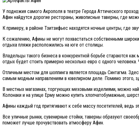
У подножия самого Акрополя в театре Герода Аттического проходя
Афин найдутся дорогие рестораны, живописные таверны, где можн
К примеру, в районе Тзитзифьес находятся ночные центры, где зву
К сожалению, Афины не могут похвастаться собственными широки
отдыха пляжи расположились на юге от столицы.
Владельцы такого бизнеса в конкурентной борьбе стараются как 
отдых будет стоить примерно несколько евро с одного человека.
Отличным местом для шоппинга является площадь Синтагма. Здесь
самым модным направлениям в ювелирном деле. Помимо этого, зд
В местных магазинах, торгующих меховыми изделиями, можно най
Колонаки и на улице Ерму можно купить хлопчатобумажные, шерст
Афины каждый год притягивают к себе массу посетителей, ведь 
Все уличные рынки, сувенирные стойки, таверны образуют своеоб
поможет лучше прочувствовать атмосферу Афин.