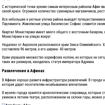
С исторической точки зрения самым интересным районом Афин явл
своей красе. Огромное количество сувенирных магазинчиков, рес
Все небольшие и уютные улочки района выводят путешественников
Парламента. Живописная улица Василиссис Софиас славится своим
Квартал Монастираки имеет много общего с восточным базаром, 
Монастираки и на улицах вокруг.
Недалеко от Акрополя расположился храм Зевса Олимпийского. Хр
составляла 96 метров, а его ширина- 40 метров.
Храм украшали множество коринфских колонн, из которых на сегод
таких же размеров, находилась статуя императора Адриана.
Развлечения в Афинах
В Афинах хорошо развита инфраструктура развлечений. В городе н
которая дарит посетителям незабываемое впечатление.
В музеях города хранятся археологические сокровища, которые с
ужином в летнем театре, расположенном на склоне горы, можно у