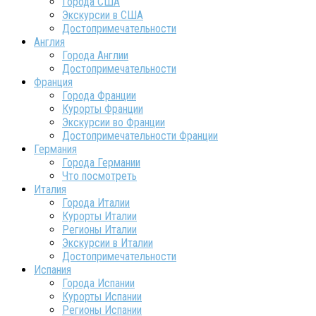
Города США
Экскурсии в США
Достопримечательности
Англия
Города Англии
Достопримечательности
Франция
Города Франции
Курорты Франции
Экскурсии во Франции
Достопримечательности Франции
Германия
Города Германии
Что посмотреть
Италия
Города Италии
Курорты Италии
Регионы Италии
Экскурсии в Италии
Достопримечательности
Испания
Города Испании
Курорты Испании
Регионы Испании