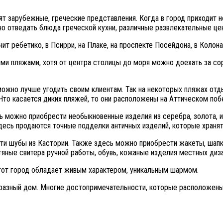
т зарубежные, греческие представления. Когда в город приходит н
о отведать блюда греческой кухни, различные развлекательные цен
чит ребетико, в Псирри, на Плаке, на проспекте Посейдона, в Колона
ми пляжами, хотя от центра столицы до моря можно доехать за со
можно лучше угодить своим клиентам. Так на некоторых пляжах от
 Что касается диких пляжей, то они расположены на Аттическом по
 можно приобрести необыкновенные изделия из серебра, золота, и
есь продаются точные подделки античных изделий, которые хранятс
ти шубы из Кастории. Также здесь можно приобрести жакеты, шапки
яные свитера ручной работы, обувь, кожаные изделия местных диз
этот город обладает живым характером, уникальным шармом.
разный дом. Многие достопримечательности, которые расположены 