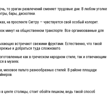
очь, то ураган развлечений сменяет трудовые дни. В любом уголке
тры, бары, дискотеки.
ках, на проспекте Сиггру — чувствуется свой особый колорит.
рок минут на общественном транспорте. Все организованные для
дыхающих встречают свежими фруктами. Естественно, что такой
бережье и добраться туда сложновато.
зготовленные как в греческом народном стиле, так и отвечающим
я в музеях.
, меховое пальто разнообразных стилей. В районе площади
айнеров.
в центе столицы, стоит обойти пешком, ведь такой способ