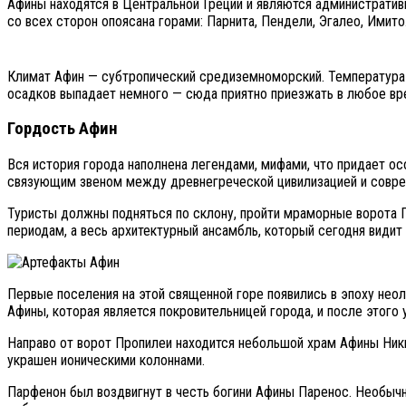
Афины находятся в Центральной Греции и являются административ
со всех сторон опоясана горами: Парнита, Пендели, Эгалео, Имито
Климат Афин — субтропический средиземноморский. Температура во
осадков выпадает немного — сюда приятно приезжать в любое время
Гордость Афин
Вся история города наполнена легендами, мифами, что придает о
связующим звеном между древнегреческой цивилизацией и совр
Туристы должны подняться по склону, пройти мраморные ворота П
периодам, а весь архитектурный ансамбль, который сегодня видит п
Первые поселения на этой священной горе появились в эпоху неоли
Афины, которая является покровительницей города, и после этого
Направо от ворот Пропилеи находится небольшой храм Афины Ники
украшен ионическими колоннами.
Парфенон был воздвигнут в честь богини Афины Паренос. Необычна