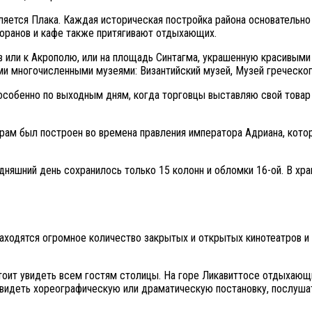
яется Плака. Каждая историческая постройка района основательно
торанов и кафе также притягивают отдыхающих.
 или к Акрополю, или на площадь Синтагма, украшенную красивыми
и многочисленными музеями: Византийский музей, Музей греческого
особенно по выходным дням, когда торговцы выставляю свой товар
ам был построен во времена правления императора Адриана, котор
няшний день сохранилось только 15 колонн и обломки 16-ой. В хра
аходятся огромное количество закрытых и открытых кинотеатров и 
тоит увидеть всем гостям столицы. На горе Ликавиттосе отдыхающ
видеть хореографическую или драматическую постановку, послушат