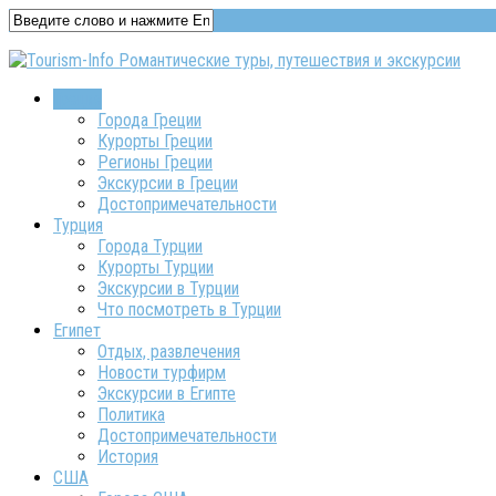
Греция
Города Греции
Курорты Греции
Регионы Греции
Экскурсии в Греции
Достопримечательности
Турция
Города Турции
Курорты Турции
Экскурсии в Турции
Что посмотреть в Турции
Египет
Отдых, развлечения
Новости турфирм
Экскурсии в Египте
Политика
Достопримечательности
История
США