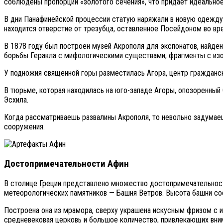
соблюдены пропорции «золотого сечения», что придает идеальное 
В дни Панафинейской процессии статую наряжали в новую одежду,
находится отверстие от трезубца, оставленное Посейдоном во вр
В 1878 году был построен музей Акрополя для экспонатов, найде
борьбы Геракла с мифологическими существами, фрагменты с изо
У подножия священной горы разместилась Агора, центр гражданск
В тюрьме, которая находилась на юго-западе Агоры, опозоренный 
Эсхила.
Когда рассматриваешь развалины Акрополя, то невольно задумаеш
сооружения.
Достопримечательности Афин
В столице Греции представлено множество достопримечательносте
метеорологических памятников — Башня Ветров. Высота башни сос
Построена она из мрамора, сверху украшена искусным фризом с и
средневековая церковь и большое количество, привлекающих вним