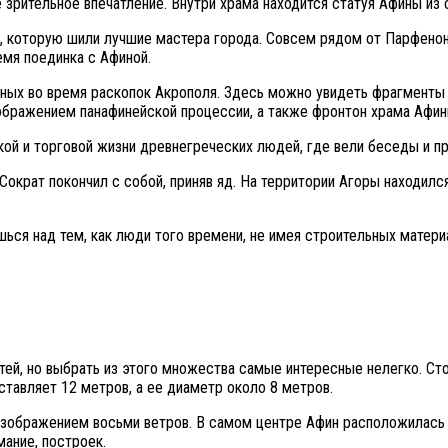
зрительное впечатление. Внутри храма находится статуя Афины из с
 которую шили лучшие мастера города. Совсем рядом от Парфенона
емя поединка с Афиной.
нных во время раскопок Акрополя. Здесь можно увидеть фрагменты
бражением панафинейской процессии, а также фронтон храма Афин
ой и торговой жизни древнегреческих людей, где вели беседы и п
Сократ покончил с собой, приняв яд. На территории Агоры находилс
ься над тем, как люди того времени, не имея строительных матери
й, но выбрать из этого множества самые интересные нелегко. Стои
тавляет 12 метров, а ее диаметр около 8 метров.
зображением восьми ветров. В самом центре Афин расположилась в
ание, построек.