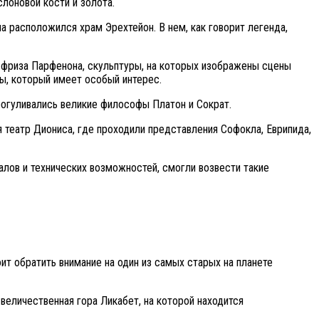
лоновой кости и золота.
 расположился храм Эрехтейон. В нем, как говорит легенда,
 фриза Парфенона, скульптуры, на которых изображены сцены
ы, который имеет особый интерес.
рогуливались великие философы Платон и Сократ.
я театр Диониса, где проходили представления Софокла, Еврипида,
алов и технических возможностей, смогли возвести такие
т обратить внимание на один из самых старых на планете
еличественная гора Ликабет, на которой находится