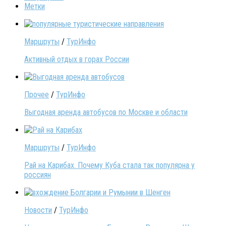
Метки
Маршруты
/
ТурИнфо
Активный отдых в горах России
Прочее
/
ТурИнфо
Выгодная аренда автобусов по Москве и области
Маршруты
/
ТурИнфо
Рай на Карибах. Почему Куба стала так популярна у
россиян
Новости
/
ТурИнфо