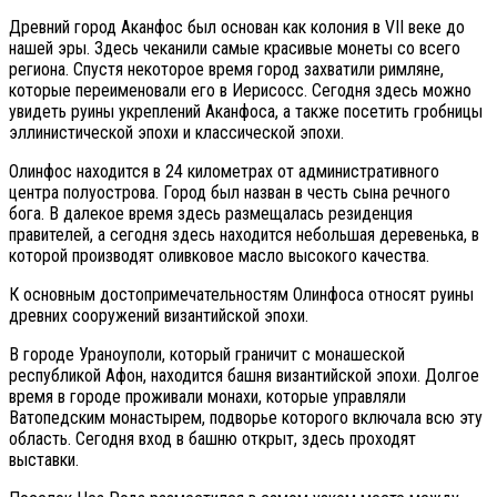
Древний город Аканфос был основан как колония в VII веке до
нашей эры. Здесь чеканили самые красивые монеты со всего
региона. Спустя некоторое время город захватили римляне,
которые переименовали его в Иерисосс. Сегодня здесь можно
увидеть руины укреплений Аканфоса, а также посетить гробницы
эллинистической эпохи и классической эпохи.
Олинфос находится в 24 километрах от административного
центра полуострова. Город был назван в честь сына речного
бога. В далекое время здесь размещалась резиденция
правителей, а сегодня здесь находится небольшая деревенька, в
которой производят оливковое масло высокого качества.
К основным достопримечательностям Олинфоса относят руины
древних сооружений византийской эпохи.
В городе Ураноуполи, который граничит с монашеской
республикой Афон, находится башня византийской эпохи. Долгое
время в городе проживали монахи, которые управляли
Ватопедским монастырем, подворье которого включала всю эту
область. Сегодня вход в башню открыт, здесь проходят
выставки.