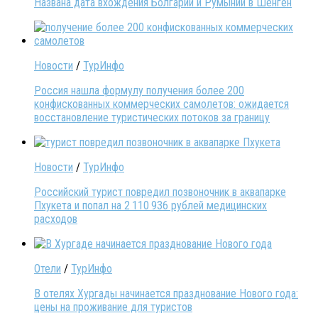
Названа дата вхождения Болгарии и Румынии в Шенген
Новости
/
ТурИнфо
Россия нашла формулу получения более 200
конфискованных коммерческих самолетов: ожидается
восстановление туристических потоков за границу
Новости
/
ТурИнфо
Российский турист повредил позвоночник в аквапарке
Пхукета и попал на 2 110 936 рублей медицинских
расходов
Отели
/
ТурИнфо
В отелях Хургады начинается празднование Нового года:
цены на проживание для туристов