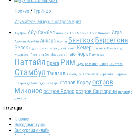
Прочее
/
ТурИнфо
Изумительная кухня острова Крит
Абу-Симбел
Агра
Абу-Даби
Авиньон
Агиа Марина
Агиос Николаос
Бангкок
Барселона
Анкара
Аджман
Аль-Айн
Афины
Белек
Кемер
Бодрум
Во-ле-Виконт
Джайсалмер
Криопиги
Кронплатц
Нью-йорк
Кушадасы
Лузитана Сол
Мармарис
Памуккале
Паттайя
Рим
Прага
Родос
Салоники
Самуи
Сен тропе
Стамбул
Таиланд
Халкидики
Хатшепсут
Червиния
Шарджа
остров
остров Корфу
Эретрия
дайвинг
джип-сафари
Миконос
остров Родос
остров Санторини
пирамида
Джосера
Навигация
Главная
Выгодные туры
Экскурсии онлайн