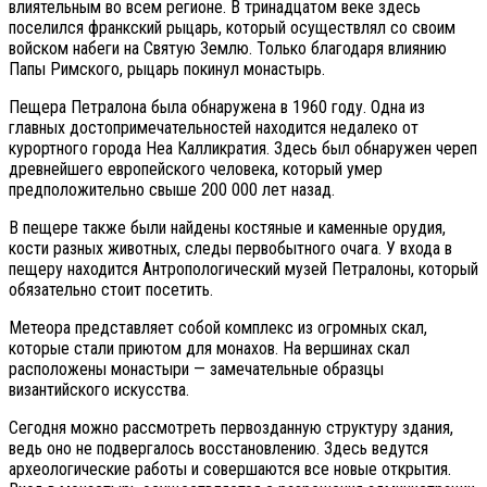
влиятельным во всем регионе. В тринадцатом веке здесь
поселился франкский рыцарь, который осуществлял со своим
войском набеги на Святую Землю. Только благодаря влиянию
Папы Римского, рыцарь покинул монастырь.
Пещера Петралона была обнаружена в 1960 году. Одна из
главных достопримечательностей находится недалеко от
курортного города Неа Калликратия. Здесь был обнаружен череп
древнейшего европейского человека, который умер
предположительно свыше 200 000 лет назад.
В пещере также были найдены костяные и каменные орудия,
кости разных животных, следы первобытного очага. У входа в
пещеру находится Антропологический музей Петралоны, который
обязательно стоит посетить.
Метеора представляет собой комплекс из огромных скал,
которые стали приютом для монахов. На вершинах скал
расположены монастыри — замечательные образцы
византийского искусства.
Сегодня можно рассмотреть первозданную структуру здания,
ведь оно не подвергалось восстановлению. Здесь ведутся
археологические работы и совершаются все новые открытия.