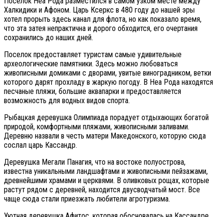
Поселок Неа Рода разместился в самом узком месте между
Халкидики и Афоном. Царь Ксеркс в 480 году до нашей эры
хотел прорыть здесь канал для флота, но как показало время,
что эта затея непрактична и дорого обходится, его очертания
сохранились до наших дней.
Поселок предоставляет туристам самые удивительные
археологические памятники. Здесь можно любоваться
живописными домиками с дворами, увитые виноградником, ветки
которого дарят прохладу в жаркую погоду. В Неа Рода находятся
песчаные пляжи, большие аквапарки и предоставляется
возможность для водных видов спорта.
Рыбацкая деревушка Олимпиада порадует отдыхающих богатой
природой, комфортными пляжами, живописными заливами.
Деревню назвали в честь матери Македонского, которую сюда
сослал царь Кассандр.
Деревушка Мегали Панагия, что на востоке полуострова,
известна уникальными ландшафтами и живописными пейзажами,
древнейшими храмами и церквями. В оливковых рощах, которые
растут рядом с деревней, находится двусводчатый мост. Все
чаще сюда стали приезжать любители агротуризма.
Уютная деревушка Афитос, которая обосновалась на Кассандре,