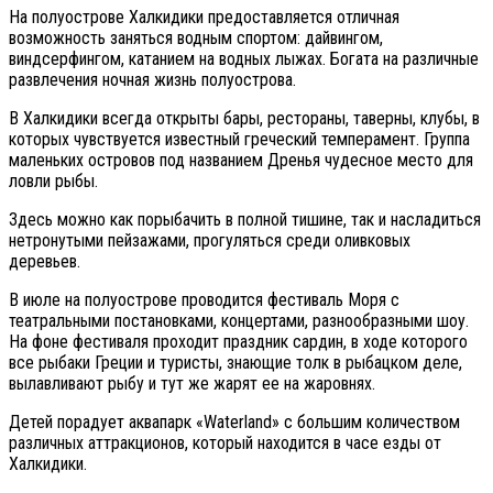
На полуострове Халкидики предоставляется отличная
возможность заняться водным спортом: дайвингом,
виндсерфингом, катанием на водных лыжах. Богата на различные
развлечения ночная жизнь полуострова.
В Халкидики всегда открыты бары, рестораны, таверны, клубы, в
которых чувствуется известный греческий темперамент. Группа
маленьких островов под названием Дренья чудесное место для
ловли рыбы.
Здесь можно как порыбачить в полной тишине, так и насладиться
нетронутыми пейзажами, прогуляться среди оливковых
деревьев.
В июле на полуострове проводится фестиваль Моря с
театральными постановками, концертами, разнообразными шоу.
На фоне фестиваля проходит праздник сардин, в ходе которого
все рыбаки Греции и туристы, знающие толк в рыбацком деле,
вылавливают рыбу и тут же жарят ее на жаровнях.
Детей порадует аквапарк «Waterland» с большим количеством
различных аттракционов, который находится в часе езды от
Халкидики.