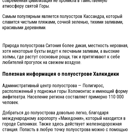
современная цивилизация не проникла в таинственную
атмосферу святой Горы.
Самым популярным является полуостров Кассандра, который
славится чистыми пляжами, сочной зеленью, тихими заливами,
красивыми деревнями.
Природа полуострова Ситония более дикая, местность неровная,
хотя некоторые бухты ведут к песчаным заливам, а высокие
холмы, где растут сосновые рощи, так и притягивают к себе
любителей прогулок на свежем воздухе.
Полезная информация о полуострове Халкидики
Административный центр полуострова — Полигирос,
расположенный у подножья горы Холомонтас и имеющий форму
амфитеатра. Население региона составляет примерно 110 000
человек.
Добраться до полуострова довольно легко, благодаря
международному аэропорту «Македония», который находится в
городе Салониках. Также здесь действует железнодорожная
станция. Попасть в любую точку полуострова можно с помощью