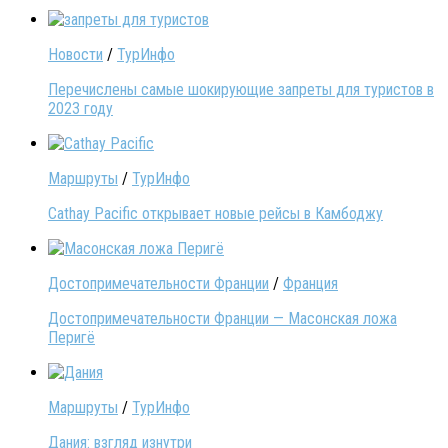
Новости
/
ТурИнфо
Перечислены самые шокирующие запреты для туристов в
2023 году
Маршруты
/
ТурИнфо
Cathay Pacific открывает новые рейсы в Камбоджу
Достопримечательности Франции
/
Франция
Достопримечательности Франции — Масонская ложа
Перигё
Маршруты
/
ТурИнфо
Дания: взгляд изнутри