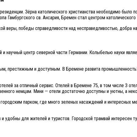
езиденции. Зёрна католического христианства необходимо было пос
опа Гамбургского св. Ансария, Бремен стал центром католического 
ой веры, победы справедливости над несправедливостью, добра над
й и научный центр северной части Германии. Колыбелью науки явля
ным, престижным и доступным. В Бремене развита промышленность:
елей за отличный сервис. Отелей в Бремене 75, в том числе 3 отел
твенного немцам. Мини — отели достаточно доступны и уютны, а н
городским парком, где много зеленых насаждений и интересных ме
и удобны для жителей и туристов. Городской трамвай интересен т