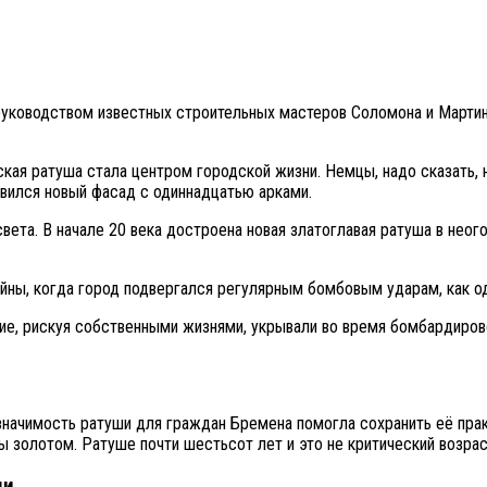
д руководством известных строительных мастеров Соломона и Марти
ая ратуша стала центром городской жизни. Немцы, надо сказать, н
явился новый фасад с одиннадцатью арками.
вета. В начале 20 века достроена новая златоглавая ратуша в нео
ны, когда город подвергался регулярным бомбовым ударам, как од
ание, рискуя собственными жизнями, укрывали во время бомбардир
значимость ратуши для граждан Бремена помогла сохранить её пра
ы золотом. Ратуше почти шестьсот лет и это не критический возрас
ши