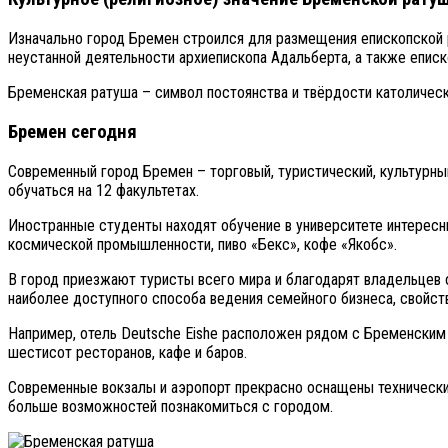
Изначально город Бремен строился для размещения епископской р
неустанной деятельности архиепископа Адальберта, а также еписк
Бременская ратуша – символ постоянства и твёрдости католическ
Бремен сегодня
Современный город Бремен – торговый, туристический, культурны
обучаться на 12 факультетах.
Иностранные студенты находят обучение в университете интерес
космической промышленности, пиво «Бекс», кофе «Якобс».
В город приезжают туристы всего мира и благодарят владельцев от
наиболее доступного способа ведения семейного бизнеса, свойс
Например, отель Deutsche Eishe расположен рядом с Бременским 
шестисот ресторанов, кафе и баров.
Современные вокзалы и аэропорт прекрасно оснащены технически 
больше возможностей познакомиться с городом.