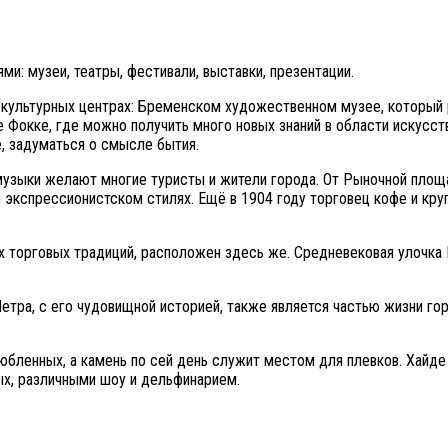
и: музеи, театры, фестивали, выставки, презентации.
культурных центрах: Бременском художественном музее, который 
 Фокке, где можно получить много новых знаний в области искусств
е, задуматься о смысле бытия.
узыки желают многие туристы и жители города. От Рыночной площа
 экспрессионистском стилях. Ещё в 1904 году торговец кофе и кр
 торговых традиций, расположен здесь же. Средневековая улочка 
етра, с его чудовищной историей, также является частью жизни го
юбленных, а камень по сей день служит местом для плевков. Хайде 
ых, различными шоу и дельфинарием.