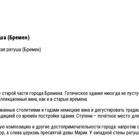
ша (Бремен)
ая ратуша (Бремен)
старой части города Бремена. Готическое здание никогда не пустуе
ллекционные вина, как и в старые времена.
жанные столетиями и годами немецкие вина и дегустировать тради
дицией со времён постройки здания. Ступени – почётное место для
ю композицию и другие достопримечательности города: напротив с
ор, а слева церковь пресвятой девы Марии. У западной стены рату