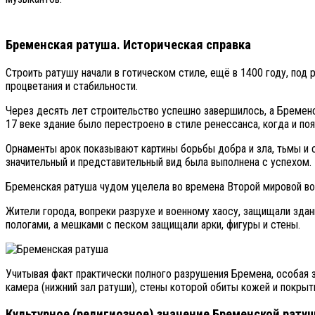
Бременская ратуша. Историческая справка
Строить ратушу начали в готическом стиле, ещё в 1400 году, по
процветания и стабильности.
Через десять лет строительство успешно завершилось, а Бременск
17 веке здание было перестроено в стиле ренессанса, когда и по
Орнаменты арок показывают картины борьбы добра и зла, тьмы и с
значительный и представительный вид была выполнена с успехом.
Бременская ратуша чудом уцелела во времена Второй мировой вой
Жители города, вопреки разрухе и военному хаосу, защищали зд
пологами, а мешками с песком защищали арки, фигуры и стены.
Учитывая факт практически полного разрушения Бремена, особая 
камера (нижний зал ратуши), стены которой обиты кожей и покрыт
Культурное (религиозное) значение Бременской рату