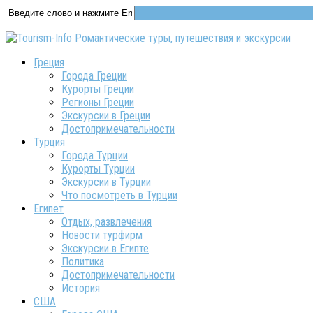
Греция
Города Греции
Курорты Греции
Регионы Греции
Экскурсии в Греции
Достопримечательности
Турция
Города Турции
Курорты Турции
Экскурсии в Турции
Что посмотреть в Турции
Египет
Отдых, развлечения
Новости турфирм
Экскурсии в Египте
Политика
Достопримечательности
История
США