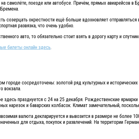
на самолёте, поезде или автобусе. Причём, прямых авиарейсов в Бр
 Бремена.
ть созерцать окрестности ещё больше вдохновляет отправляться в
портная развязка, что очень удобно.
енного авто, то обязательно стоит взять в дорогу карту и спутник
ные билеты онлайн здесь
.
ом городе сосредоточены: золотой ряд культурных и исторических 
о вокзала.
е здесь празднуется с 24 на 25 декабря. Рождественские ярмарки 
сных нарезок и баварских колбасок. Климат замечательный, посколь
возимая валюта декларируется и вывозится в размере не более 100
ченных для отдыха, покупок и развлечений. На территории Германи