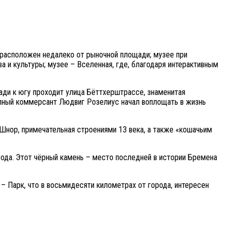
расположен недалеко от рыночной площади; музее при
а и культуры; музее – Вселенная, где, благодаря интерактивным
ди к югу проходит улица Бёттхерштрассе, знаменитая
упный коммерсант Людвиг Розелиус начал воплощать в жизнь
Шнор, примечательная строениями 13 века, а также «кошачьим
рода. Этот чёрный камень – место последней в истории Бремена
– Парк, что в восьмидесяти километрах от города, интересен