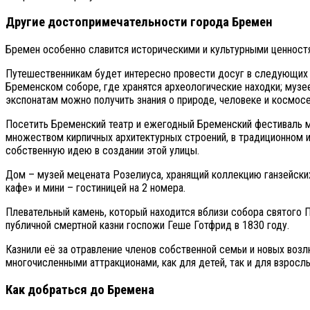
Другие достопримечательности города Бремен
Бремен особенно славится историческими и культурными ценностям
Путешественникам будет интересно провести досуг в следующих 
Бременском соборе, где хранятся археологические находки; музее
экспонатам можно получить знания о природе, человеке и космос
Посетить Бременский театр и ежегодный Бременский фестиваль м
множеством кирпичных архитектурных строений, в традиционном и
собственную идею в создании этой улицы.
Дом – музей мецената Розелиуса, хранящий коллекцию ганзейских
кафе» и мини – гостиницей на 2 номера.
Плевательный камень, который находится вблизи собора святого П
публичной смертной казни госпожи Геше Готфрид в 1830 году.
Казнили её за отравление членов собственной семьи и новых возл
многочисленными аттракционами, как для детей, так и для взросл
Как добраться до Бремена