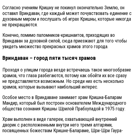
Согласно учениям Кришну не покинул окончательно Землю, он
оставил Вриндаван, где каждый может почувствовать единение с
духовным миром и послушать об играх Кришны, которые никогда
не прекращаются.
Конечно, помимо паломников-кришнаитов, приходящих во
Вриндаван за духовной силой, сюда приезжают для того чтобы
увидеть множество прекрасных храмов этого города.
Вриндаван – город пяти тысяч храмов
Проходя о улицам города везде встречаешь такое многообразие
храмов, что глаза разбегаются, потому как обойти их все сразу
не представляется возможным. Но среди них есть несколько
храмов, которые вызывают наибольший интерес.
Особое место в Вриндаване занимает храм Кришна-Баларам
Мандир, который был построен основателем Международного
общества сознания Кришны Шрилой Прабхупадой в 1975 году.
Храм выполнен в виде галереи, охватывающей внутренний
дворик с расположенными внутри него тремя алтарями,
посвященных божествам Кришне-Балараме, Шри-Шри Гаура-