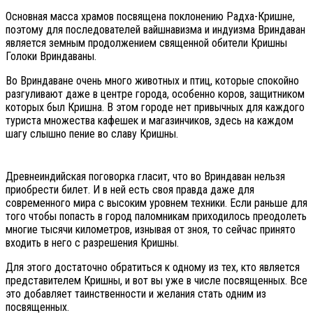
Основная масса храмов посвящена поклонению Радха-Кришне,
поэтому для последователей вайшнавизма и индуизма Вриндаван
является земным продолжением священной обители Кришны
Голоки Вриндаваны.
Во Вриндаване очень много животных и птиц, которые спокойно
разгуливают даже в центре города, особенно коров, защитником
которых был Кришна. В этом городе нет привычных для каждого
туриста множества кафешек и магазинчиков, здесь на каждом
шагу слышно пение во славу Кришны.
Древнеиндийская поговорка гласит, что во Вриндаван нельзя
приобрести билет. И в ней есть своя правда даже для
современного мира с высоким уровнем техники. Если раньше для
того чтобы попасть в город паломникам приходилось преодолеть
многие тысячи километров, изнывая от зноя, то сейчас принято
входить в него с разрешения Кришны.
Для этого достаточно обратиться к одному из тех, кто является
представителем Кришны, и вот вы уже в числе посвященных. Все
это добавляет таинственности и желания стать одним из
посвященных.