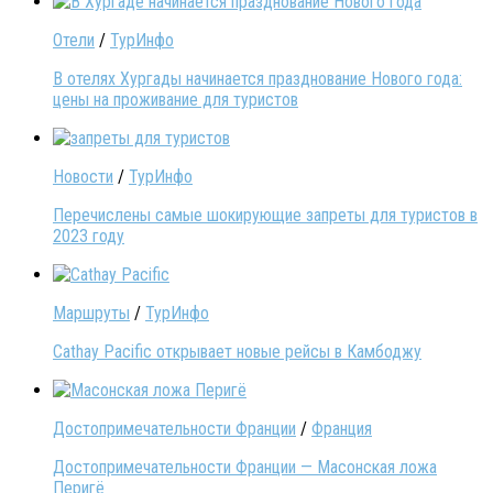
Отели
/
ТурИнфо
В отелях Хургады начинается празднование Нового года:
цены на проживание для туристов
Новости
/
ТурИнфо
Перечислены самые шокирующие запреты для туристов в
2023 году
Маршруты
/
ТурИнфо
Cathay Pacific открывает новые рейсы в Камбоджу
Достопримечательности Франции
/
Франция
Достопримечательности Франции — Масонская ложа
Перигё