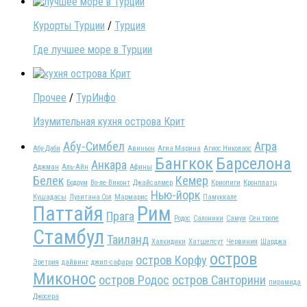
Курорты Турции
/
Турция
Где лучшее море в Турции
Прочее
/
ТурИнфо
Изумительная кухня острова Крит
Абу-Симбел
Агра
Абу-Даби
Авиньон
Агиа Марина
Агиос Николаос
Бангкок
Барселона
Анкара
Аджман
Аль-Айн
Афины
Белек
Кемер
Бодрум
Во-ле-Виконт
Джайсалмер
Криопиги
Кронплатц
Нью-йорк
Кушадасы
Лузитана Сол
Мармарис
Памуккале
Паттайя
Рим
Прага
Родос
Салоники
Самуи
Сен тропе
Стамбул
Таиланд
Халкидики
Хатшепсут
Червиния
Шарджа
остров
остров Корфу
Эретрия
дайвинг
джип-сафари
Миконос
остров Родос
остров Санторини
пирамида
Джосера