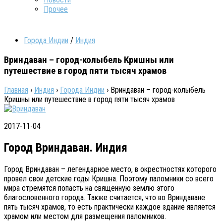
Прочее
Города Индии
/
Индия
Вриндаван – город-колыбель Кришны или
путешествие в город пяти тысяч храмов
Главная
›
Индия
›
Города Индии
›
Вриндаван – город-колыбель
Кришны или путешествие в город пяти тысяч храмов
2017-11-04
Город Вриндаван. Индия
Город Вриндаван – легендарное место, в окрестностях которого
провел свои детские годы Кришна. Поэтому паломники со всего
мира стремятся попасть на священную землю этого
благословенного города. Также считается, что во Вриндаване
пять тысяч храмов, то есть практически каждое здание является
храмом или местом для размещения паломников.