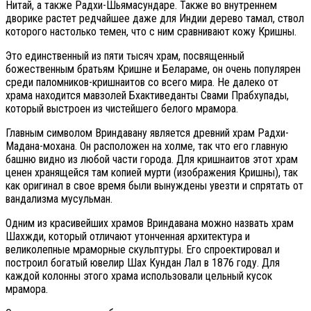
Нитай, а также Радхи-Шьямасундаре. Также во внутреннем
дворике растет редчайшее даже для Индии дерево тамал, ствол
которого настолько темен, что с ним сравнивают кожу Кришны.
Это единственный из пяти тысяч храм, посвященный
божественным братьям Кришне и Белараме, он очень популярен
среди паломников-кришнаитов со всего мира. Не далеко от
храма находится мавзолей Бхактиведанты Свами Прабхупады,
который выстроен из чистейшего белого мрамора.
Главным символом Вриндавану является древний храм Радхи-
Мадана-мохана. Он расположен на холме, так что его главную
башню видно из любой части города. Для кришнаитов этот храм
ценен хранящейся там копией мурти (изображения Кришны), так
как оригинал в свое время были вынуждены увезти и спрятать от
вандализма мусульман.
Одним из красивейших храмов Вриндавана можно назвать храм
Шахжди, который отличают утонченная архитектура и
великолепные мраморные скульптуры. Его спроектировал и
построил богатый ювелир Шах Кундан Лал в 1876 году. Для
каждой колонны этого храма использовали цельный кусок
мрамора.