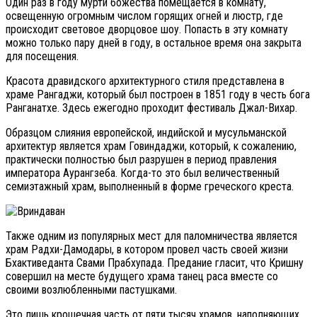
Один раз в году мурти божества помещается в комнату,
освещенную огромным числом горящих огней и люстр, где
происходит световое дворцовое шоу. Попасть в эту комнату
можно только пару дней в году, в остальное время она закрыта
для посещения.
Красота дравидского архитектурного стиля представлена в
храме Рангаджи, который был построен в 1851 году в честь бога
Ранганатхе. Здесь ежегодно проходит фестиваль Джал-Вихар.
Образцом слияния европейской, индийской и мусульманской
архитектур является храм Говиндаджи, который, к сожалению,
практически полностью был разрушен в период правления
императора Аурангзеба. Когда-то это был величественный
семиэтажный храм, выполненный в форме греческого креста.
Также одним из популярных мест для паломничества является
храм Радхи-Дамодары, в котором провел часть своей жизни
Бхактиведанта Свами Прабхупада. Предание гласит, что Кришну
совершил на месте будущего храма танец раса вместе со
своими возлюбленными пастушками.
Это лишь крошечная часть от пяти тысяч храмов, наполняющих