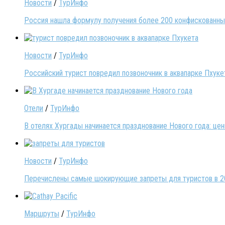
Новости
/
ТурИнфо
Россия нашла формулу получения более 200 конфискованных
Новости
/
ТурИнфо
Российский турист повредил позвоночник в аквапарке Пхуке
Отели
/
ТурИнфо
В отелях Хургады начинается празднование Нового года: це
Новости
/
ТурИнфо
Перечислены самые шокирующие запреты для туристов в 2
Маршруты
/
ТурИнфо