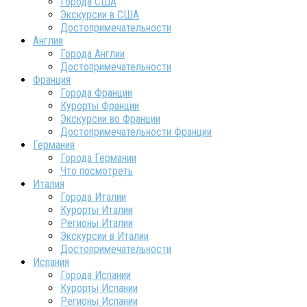
Города США
Экскурсии в США
Достопримечательности
Англия
Города Англии
Достопримечательности
Франция
Города Франции
Курорты Франции
Экскурсии во Франции
Достопримечательности Франции
Германия
Города Германии
Что посмотреть
Италия
Города Италии
Курорты Италии
Регионы Италии
Экскурсии в Италии
Достопримечательности
Испания
Города Испании
Курорты Испании
Регионы Испании