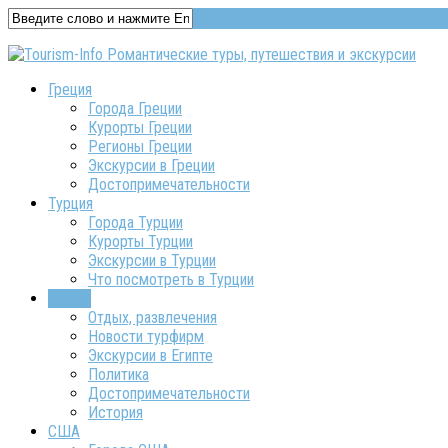
Греция
Города Греции
Курорты Греции
Регионы Греции
Экскурсии в Греции
Достопримечательности
Турция
Города Турции
Курорты Турции
Экскурсии в Турции
Что посмотреть в Турции
Египет
Отдых, развлечения
Новости турфирм
Экскурсии в Египте
Политика
Достопримечательности
История
США