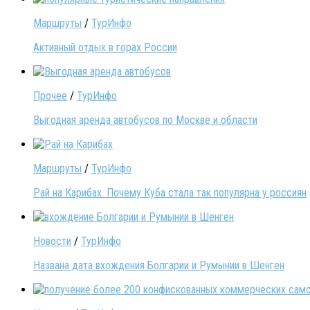
Маршруты
/
ТурИнфо
Активный отдых в горах России
Прочее
/
ТурИнфо
Выгодная аренда автобусов по Москве и области
Маршруты
/
ТурИнфо
Рай на Карибах. Почему Куба стала так популярна у россиян
Новости
/
ТурИнфо
Названа дата вхождения Болгарии и Румынии в Шенген