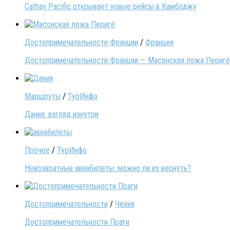
Cathay Pacific открывает новые рейсы в Камбоджу
Достопримечательности Франции
/
Франция
Достопримечательности Франции — Масонская ложа Перигё
Маршруты
/
ТурИнфо
Дания: взгляд изнутри
Прочее
/
ТурИнфо
Невозвратные авиабилеты: можно ли их вернуть?
Достопримечательности
/
Чехия
Достопримечательности Праги