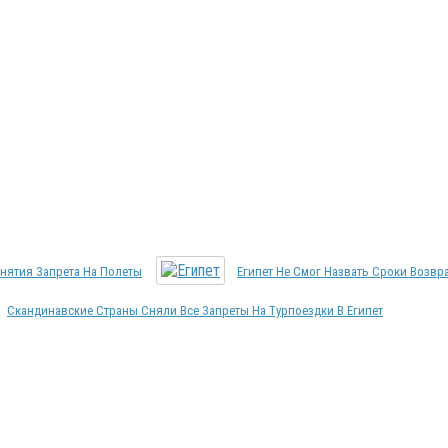
Снятия Запрета На Полеты
Египет Не Смог Назвать Сроки Возвр
Скандинавские Страны Сняли Все Запреты На Турпоездки В Египет