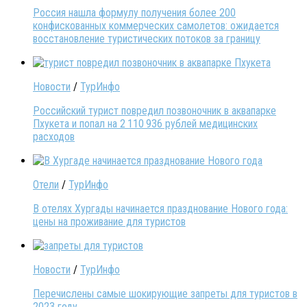
Россия нашла формулу получения более 200
конфискованных коммерческих самолетов: ожидается
восстановление туристических потоков за границу
Новости
/
ТурИнфо
Российский турист повредил позвоночник в аквапарке
Пхукета и попал на 2 110 936 рублей медицинских
расходов
Отели
/
ТурИнфо
В отелях Хургады начинается празднование Нового года:
цены на проживание для туристов
Новости
/
ТурИнфо
Перечислены самые шокирующие запреты для туристов в
2023 году