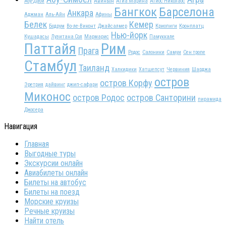
Абу-Даби
Авиньон
Агиа Марина
Агиос Николаос
Бангкок
Барселона
Анкара
Аджман
Аль-Айн
Афины
Белек
Кемер
Бодрум
Во-ле-Виконт
Джайсалмер
Криопиги
Кронплатц
Нью-йорк
Кушадасы
Лузитана Сол
Мармарис
Памуккале
Паттайя
Рим
Прага
Родос
Салоники
Самуи
Сен тропе
Стамбул
Таиланд
Халкидики
Хатшепсут
Червиния
Шарджа
остров
остров Корфу
Эретрия
дайвинг
джип-сафари
Миконос
остров Родос
остров Санторини
пирамида
Джосера
Навигация
Главная
Выгодные туры
Экскурсии онлайн
Авиабилеты онлайн
Билеты на автобус
Билеты на поезд
Морские круизы
Речные круизы
Найти отель