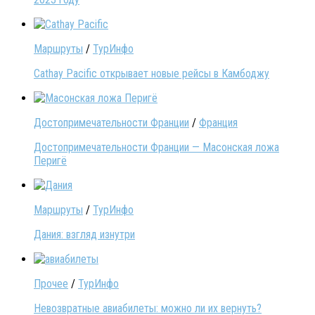
Маршруты
/
ТурИнфо
Cathay Pacific открывает новые рейсы в Камбоджу
Достопримечательности Франции
/
Франция
Достопримечательности Франции — Масонская ложа
Перигё
Маршруты
/
ТурИнфо
Дания: взгляд изнутри
Прочее
/
ТурИнфо
Невозвратные авиабилеты: можно ли их вернуть?