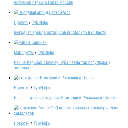
Активный отдых в горах России
Прочее
/
ТурИнфо
Выгодная аренда автобусов по Москве и области
Маршруты
/
ТурИнфо
Рай на Карибах. Почему Куба стала так популярна у
россиян
Новости
/
ТурИнфо
Названа дата вхождения Болгарии и Румынии в Шенген
Новости
/
ТурИнфо