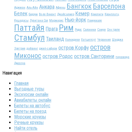
Бангкок
Барселона
Анкара
Аджман
Аль-Айн
Афины
Белек
Кемер
Бодрум
Во-ле-Виконт
Джайсалмер
Криопиги
Кронплатц
Нью-йорк
Кушадасы
Лузитана Сол
Мармарис
Памуккале
Паттайя
Рим
Прага
Родос
Салоники
Самуи
Сен тропе
Стамбул
Таиланд
Халкидики
Хатшепсут
Червиния
Шарджа
остров
остров Корфу
Эретрия
дайвинг
джип-сафари
Миконос
остров Родос
остров Санторини
пирамида
Джосера
Навигация
Главная
Выгодные туры
Экскурсии онлайн
Авиабилеты онлайн
Билеты на автобус
Билеты на поезд
Морские круизы
Речные круизы
Найти отель