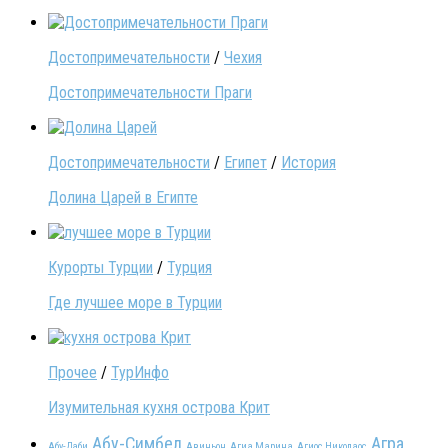
Достопримечательности
/
Чехия
Достопримечательности Праги
Достопримечательности
/
Египет
/
История
Долина Царей в Египте
Курорты Турции
/
Турция
Где лучшее море в Турции
Прочее
/
ТурИнфо
Изумительная кухня острова Крит
Абу-Симбел
Агра
Абу-Даби
Авиньон
Агиа Марина
Агиос Николаос