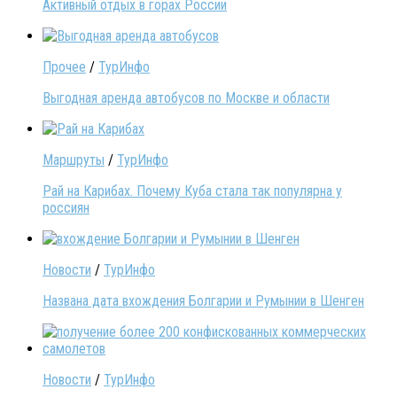
Активный отдых в горах России
Прочее
/
ТурИнфо
Выгодная аренда автобусов по Москве и области
Маршруты
/
ТурИнфо
Рай на Карибах. Почему Куба стала так популярна у
россиян
Новости
/
ТурИнфо
Названа дата вхождения Болгарии и Румынии в Шенген
Новости
/
ТурИнфо