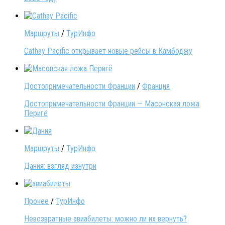
Маршруты
/
ТурИнфо
Cathay Pacific открывает новые рейсы в Камбоджу
Достопримечательности Франции
/
Франция
Достопримечательности Франции — Масонская ложа
Перигё
Маршруты
/
ТурИнфо
Дания: взгляд изнутри
Прочее
/
ТурИнфо
Невозвратные авиабилеты: можно ли их вернуть?