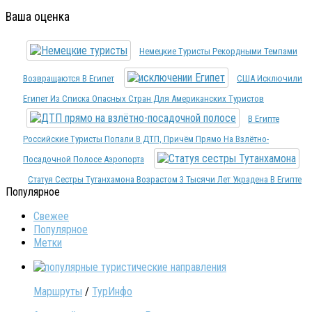
Ваша оценка
Немецкие Туристы Рекордными Темпами
Возвращаются В Египет
США Исключили
Египет Из Списка Опасных Стран Для Американских Туристов
В Египте
Российские Туристы Попали В ДТП, Причём Прямо На Взлётно-
Посадочной Полосе Аэропорта
Статуя Сестры Тутанхамона Возрастом 3 Тысячи Лет Украдена В Египте
Популярное
Свежее
Популярное
Метки
Маршруты
/
ТурИнфо