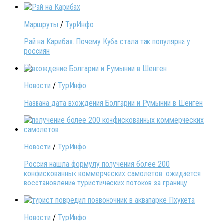
Маршруты
/
ТурИнфо
Рай на Карибах. Почему Куба стала так популярна у
россиян
Новости
/
ТурИнфо
Названа дата вхождения Болгарии и Румынии в Шенген
Новости
/
ТурИнфо
Россия нашла формулу получения более 200
конфискованных коммерческих самолетов: ожидается
восстановление туристических потоков за границу
Новости
/
ТурИнфо