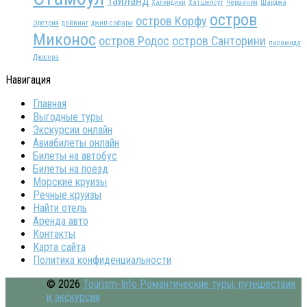
Таиланд
Халкидики
Хатшепсут
Червиния
Шарджа
остров
остров Корфу
Эретрия
дайвинг
джип-сафари
Миконос
остров Родос
остров Санторини
пирамида
Джосера
Навигация
Главная
Выгодные туры
Экскурсии онлайн
Авиабилеты онлайн
Билеты на автобус
Билеты на поезд
Морские круизы
Речные круизы
Найти отель
Аренда авто
Контакты
Карта сайта
Политика конфиденциальности
© 2026
Tourism-Info Романтические туры, путешествия
и экскурсии