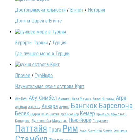
Достопримечательности
/
Египет
/
История
Долина Царей в Египте
Курорты Турции
/
Турция
Где лучшее море в Турции
Прочее
/
ТурИнфо
Изумительная кухня острова Крит
Абу-Симбел
Агра
Абу-Даби
Авиньон
Агиа Марина
Агиос Николаос
Бангкок
Барселона
Анкара
Аджман
Аль-Айн
Афины
Белек
Кемер
Бодрум
Во-ле-Виконт
Джайсалмер
Криопиги
Кронплатц
Нью-йорк
Кушадасы
Лузитана Сол
Мармарис
Памуккале
Паттайя
Рим
Прага
Родос
Салоники
Самуи
Сен тропе
Стамбул