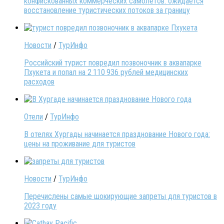
конфискованных коммерческих самолетов: ожидается
восстановление туристических потоков за границу
Новости
/
ТурИнфо
Российский турист повредил позвоночник в аквапарке
Пхукета и попал на 2 110 936 рублей медицинских
расходов
Отели
/
ТурИнфо
В отелях Хургады начинается празднование Нового года:
цены на проживание для туристов
Новости
/
ТурИнфо
Перечислены самые шокирующие запреты для туристов в
2023 году