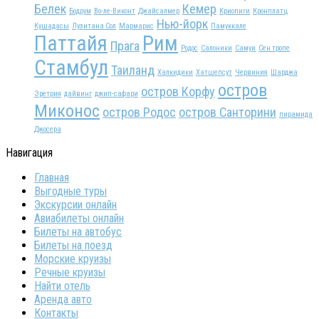
Белек
Кемер
Бодрум
Во-ле-Виконт
Джайсалмер
Криопиги
Кронплатц
Нью-йорк
Кушадасы
Лузитана Сол
Мармарис
Памуккале
Паттайя
Рим
Прага
Родос
Салоники
Самуи
Сен тропе
Стамбул
Таиланд
Халкидики
Хатшепсут
Червиния
Шарджа
остров
остров Корфу
Эретрия
дайвинг
джип-сафари
Миконос
остров Родос
остров Санторини
пирамида
Джосера
Навигация
Главная
Выгодные туры
Экскурсии онлайн
Авиабилеты онлайн
Билеты на автобус
Билеты на поезд
Морские круизы
Речные круизы
Найти отель
Аренда авто
Контакты