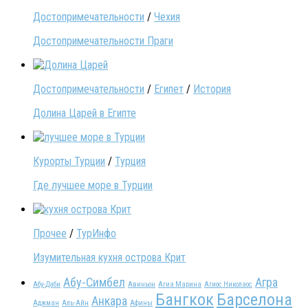
Достопримечательности
/
Чехия
Достопримечательности Праги
Достопримечательности
/
Египет
/
История
Долина Царей в Египте
Курорты Турции
/
Турция
Где лучшее море в Турции
Прочее
/
ТурИнфо
Изумительная кухня острова Крит
Абу-Симбел
Агра
Абу-Даби
Авиньон
Агиа Марина
Агиос Николаос
Бангкок
Барселона
Анкара
Аджман
Аль-Айн
Афины