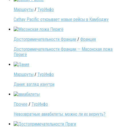
Маршруты
/
ТурИнфо
Cathay Pacific открывает новые рейсы в Камбоджу
Достопримечательности Франции
/
Франция
Достопримечательности Франции — Масонская ложа
Перигё
Маршруты
/
ТурИнфо
Дания: взгляд изнутри
Прочее
/
ТурИнфо
Невозвратные авиабилеты: можно ли их вернуть?