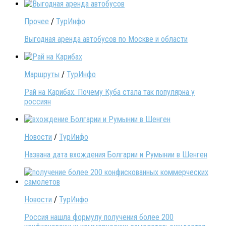
Прочее
/
ТурИнфо
Выгодная аренда автобусов по Москве и области
Маршруты
/
ТурИнфо
Рай на Карибах. Почему Куба стала так популярна у
россиян
Новости
/
ТурИнфо
Названа дата вхождения Болгарии и Румынии в Шенген
Новости
/
ТурИнфо
Россия нашла формулу получения более 200