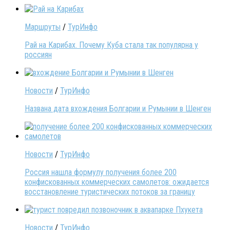
Маршруты
/
ТурИнфо
Рай на Карибах. Почему Куба стала так популярна у
россиян
Новости
/
ТурИнфо
Названа дата вхождения Болгарии и Румынии в Шенген
Новости
/
ТурИнфо
Россия нашла формулу получения более 200
конфискованных коммерческих самолетов: ожидается
восстановление туристических потоков за границу
Новости
/
ТурИнфо