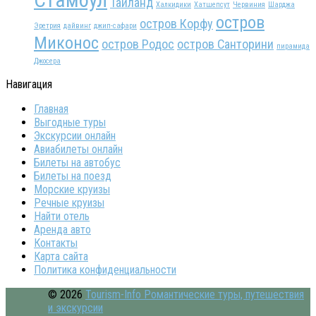
Таиланд
Халкидики
Хатшепсут
Червиния
Шарджа
остров
остров Корфу
Эретрия
дайвинг
джип-сафари
Миконос
остров Родос
остров Санторини
пирамида
Джосера
Навигация
Главная
Выгодные туры
Экскурсии онлайн
Авиабилеты онлайн
Билеты на автобус
Билеты на поезд
Морские круизы
Речные круизы
Найти отель
Аренда авто
Контакты
Карта сайта
Политика конфиденциальности
© 2026
Tourism-Info Романтические туры, путешествия
и экскурсии