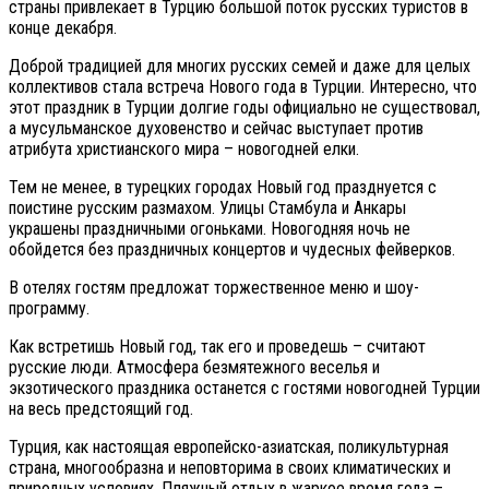
страны привлекает в Турцию большой поток русских туристов в
конце декабря.
Доброй традицией для многих русских семей и даже для целых
коллективов стала встреча Нового года в Турции. Интересно, что
этот праздник в Турции долгие годы официально не существовал,
а мусульманское духовенство и сейчас выступает против
атрибута христианского мира – новогодней елки.
Тем не менее, в турецких городах Новый год празднуется с
поистине русским размахом. Улицы Стамбула и Анкары
украшены праздничными огоньками. Новогодняя ночь не
обойдется без праздничных концертов и чудесных фейверков.
В отелях гостям предложат торжественное меню и шоу-
программу.
Как встретишь Новый год, так его и проведешь – считают
русские люди. Атмосфера безмятежного веселья и
экзотического праздника останется с гостями новогодней Турции
на весь предстоящий год.
Турция, как настоящая европейско-азиатская, поликультурная
страна, многообразна и неповторима в своих климатических и
природных условиях. Пляжный отдых в жаркое время года –