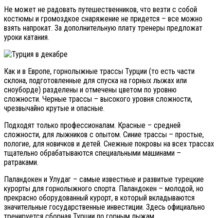
Не может не радовать путешественников, что везти с собой
костюмы и громоздкое снаряжение не придется – все можно
взять напрокат. За дополнительную плату тренеры предложат
уроки катания.
Как и в Европе, горнолыжные трассы Турции (то есть части
склона, подготовленные для спуска на горных лыжах или
сноуборде) разделены и отмечены цветом по уровню
сложности. Черные трассы – высокого уровня сложности,
чрезвычайно крутые и опасные.
Подходят только профессионалам. Красные – средней
сложности, для лыжников с опытом. Синие трассы – простые,
пологие, для новичков и детей. Снежные покровы на всех трассах
тщательно обрабатываются специальными машинами –
ратраками.
Паландокен и Улудаг – самые известные и развитые турецкие
курорты для горнолыжного спорта. Паландокен – молодой, но
прекрасно оборудованный курорт, в который вкладываются
значительные государственные инвестиции. Здесь официально
тренируется сборная Турции по горным лыжам.