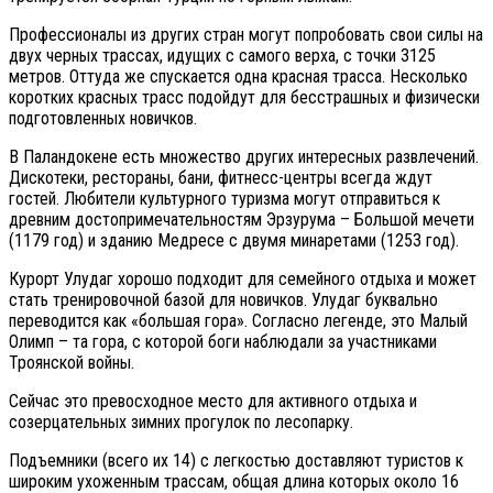
Профессионалы из других стран могут попробовать свои силы на
двух черных трассах, идущих с самого верха, с точки 3125
метров. Оттуда же спускается одна красная трасса. Несколько
коротких красных трасс подойдут для бесстрашных и физически
подготовленных новичков.
В Паландокене есть множество других интересных развлечений.
Дискотеки, рестораны, бани, фитнесс-центры всегда ждут
гостей. Любители культурного туризма могут отправиться к
древним достопримечательностям Эрзурума – Большой мечети
(1179 год) и зданию Медресе с двумя минаретами (1253 год).
Курорт Улудаг хорошо подходит для семейного отдыха и может
стать тренировочной базой для новичков. Улудаг буквально
переводится как «большая гора». Согласно легенде, это Малый
Олимп – та гора, с которой боги наблюдали за участниками
Троянской войны.
Сейчас это превосходное место для активного отдыха и
созерцательных зимних прогулок по лесопарку.
Подъемники (всего их 14) с легкостью доставляют туристов к
широким ухоженным трассам, общая длина которых около 16