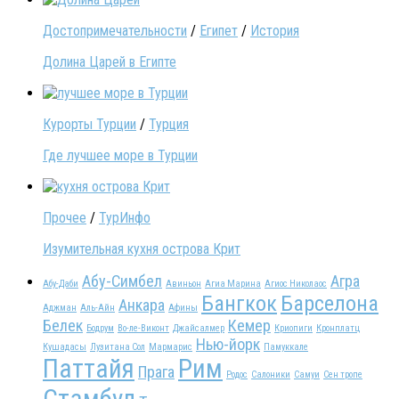
Достопримечательности
/
Египет
/
История
Долина Царей в Египте
Курорты Турции
/
Турция
Где лучшее море в Турции
Прочее
/
ТурИнфо
Изумительная кухня острова Крит
Абу-Симбел
Агра
Абу-Даби
Авиньон
Агиа Марина
Агиос Николаос
Бангкок
Барселона
Анкара
Аджман
Аль-Айн
Афины
Белек
Кемер
Бодрум
Во-ле-Виконт
Джайсалмер
Криопиги
Кронплатц
Нью-йорк
Кушадасы
Лузитана Сол
Мармарис
Памуккале
Паттайя
Рим
Прага
Родос
Салоники
Самуи
Сен тропе
Стамбул