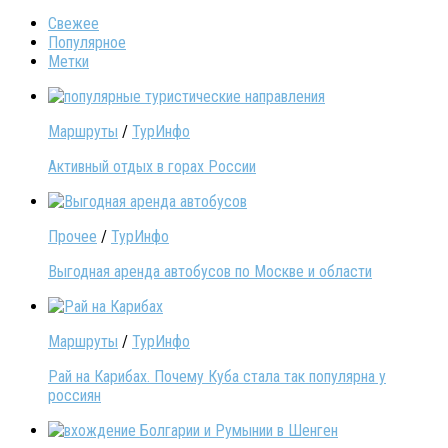
Свежее
Популярное
Метки
Маршруты
/
ТурИнфо
Активный отдых в горах России
Прочее
/
ТурИнфо
Выгодная аренда автобусов по Москве и области
Маршруты
/
ТурИнфо
Рай на Карибах. Почему Куба стала так популярна у
россиян