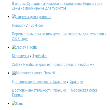
В отелях Хургады начинается празднование Нового года:
цены на проживание для туристов
Новости
/
ТурИнфо
Перечислены самые шокирующие запреты для туристов в
2023 году
Маршруты
/
ТурИнфо
Cathay Pacific открывает новые рейсы в Камбоджу
Достопримечательности Франции
/
Франция
Достопримечательности Франции — Масонская ложа
Перигё