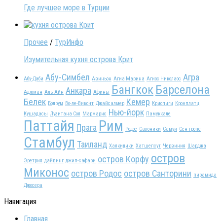
Где лучшее море в Турции
Прочее
/
ТурИнфо
Изумительная кухня острова Крит
Абу-Симбел
Агра
Абу-Даби
Авиньон
Агиа Марина
Агиос Николаос
Бангкок
Барселона
Анкара
Аджман
Аль-Айн
Афины
Белек
Кемер
Бодрум
Во-ле-Виконт
Джайсалмер
Криопиги
Кронплатц
Нью-йорк
Кушадасы
Лузитана Сол
Мармарис
Памуккале
Паттайя
Рим
Прага
Родос
Салоники
Самуи
Сен тропе
Стамбул
Таиланд
Халкидики
Хатшепсут
Червиния
Шарджа
остров
остров Корфу
Эретрия
дайвинг
джип-сафари
Миконос
остров Родос
остров Санторини
пирамида
Джосера
Навигация
Главная