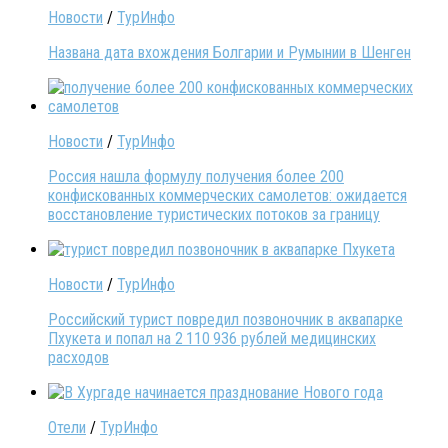
Новости
/
ТурИнфо
Названа дата вхождения Болгарии и Румынии в Шенген
Новости
/
ТурИнфо
Россия нашла формулу получения более 200
конфискованных коммерческих самолетов: ожидается
восстановление туристических потоков за границу
Новости
/
ТурИнфо
Российский турист повредил позвоночник в аквапарке
Пхукета и попал на 2 110 936 рублей медицинских
расходов
Отели
/
ТурИнфо