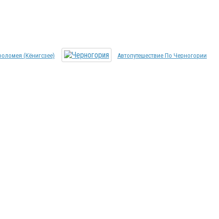
оломея (Кёнигсзее)
Автопутешествие По Черногории