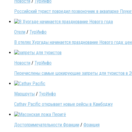
Новости
/
ТурИнфо
Российский турист повредил позвоночник в аквапарке Пхуке
Отели
/
ТурИнфо
В отелях Хургады начинается празднование Нового года: це
Новости
/
ТурИнфо
Перечислены самые шокирующие запреты для туристов в 2
Маршруты
/
ТурИнфо
Cathay Pacific открывает новые рейсы в Камбоджу
Достопримечательности Франции
/
Франция