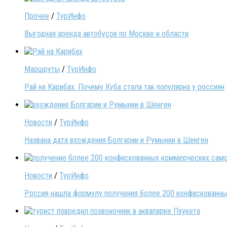
Прочее
/
ТурИнфо
Выгодная аренда автобусов по Москве и области
Маршруты
/
ТурИнфо
Рай на Карибах. Почему Куба стала так популярна у россиян
Новости
/
ТурИнфо
Названа дата вхождения Болгарии и Румынии в Шенген
Новости
/
ТурИнфо
Россия нашла формулу получения более 200 конфискованных