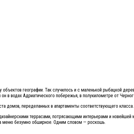
 у объектов географии. Так случилось и с маленькой рыбацкой дер
 он в водах Адриатического побережья, в полукилометре от Черног
 ста домов, переделанных в апартаменты соответствующего класса.
дизайнерскими террасами, потрясающими интерьерами и новейшей ме
 а меню безумно обширное. Одним словом — роскошь.