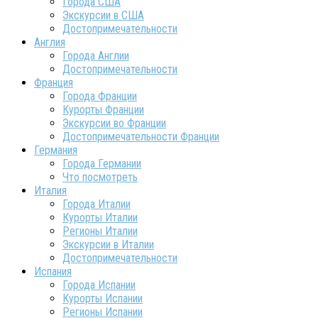
Города США
Экскурсии в США
Достопримечательности
Англия
Города Англии
Достопримечательности
Франция
Города Франции
Курорты Франции
Экскурсии во Франции
Достопримечательности Франции
Германия
Города Германии
Что посмотреть
Италия
Города Италии
Курорты Италии
Регионы Италии
Экскурсии в Италии
Достопримечательности
Испания
Города Испании
Курорты Испании
Регионы Испании