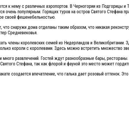
тся к нему с различных аэропортов. В Черногории из Подгорицы и 
ется очень популярным. Горящих туров на остров Святого Стефана п
ире своей фешенебельностью.
, что снаружи дома отделаны таким образом, что никакая реконстр
ктер Средневековья.
хать члены королевских семей из Нидерландов и Великобритании. 
только короли с королевами. Здесь можно встретить множество зве
 и много развлечений. Гостей ждут разнообразные бары, рестораны.
Святого Стефана, так как флорой и фауной это место может гордит
закате создается впечатление, что галька дает розовый оттенок. Э