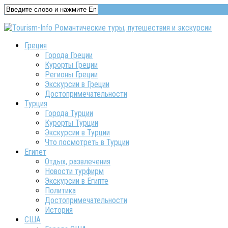
Греция
Города Греции
Курорты Греции
Регионы Греции
Экскурсии в Греции
Достопримечательности
Турция
Города Турции
Курорты Турции
Экскурсии в Турции
Что посмотреть в Турции
Египет
Отдых, развлечения
Новости турфирм
Экскурсии в Египте
Политика
Достопримечательности
История
США