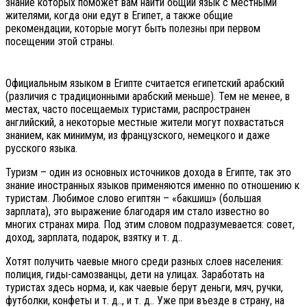
знание которых поможет вам найти общий язык с местными
жителями, когда они едут в Египет, а также общие
рекомендации, которые могут быть полезны при первом
посещении этой страны.
Официальным языком в Египте считается египетский арабский
(различия с традиционными арабский меньше). Тем не менее, в
местах, часто посещаемых туристами, распространен
английский, а некоторые местные жители могут похвастаться
знанием, как минимум, из французского, немецкого и даже
русского языка.
Туризм – один из основных источников дохода в Египте, так это
знание иностранных языков применяются именно по отношению к
туристам. Любимое слово египтян – «бакшиш» (большая
зарплата), это выражение благодаря им стало известно во
многих странах мира. Под этим словом подразумевается: совет,
доход, зарплата, подарок, взятку и т. д..
Хотят получить чаевые много среди разных слоев населения:
полиция, гиды-самозванцы, дети на улицах. Заработать на
туристах здесь норма, и, как чаевые берут деньги, мяч, ручки,
футболки, конфеты и т. д.., и т. д.. Уже при въезде в страну, на