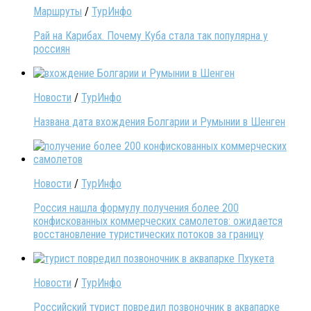
Маршруты
/
ТурИнфо
Рай на Карибах. Почему Куба стала так популярна у
россиян
Новости
/
ТурИнфо
Названа дата вхождения Болгарии и Румынии в Шенген
Новости
/
ТурИнфо
Россия нашла формулу получения более 200
конфискованных коммерческих самолетов: ожидается
восстановление туристических потоков за границу
Новости
/
ТурИнфо
Российский турист повредил позвоночник в аквапарке