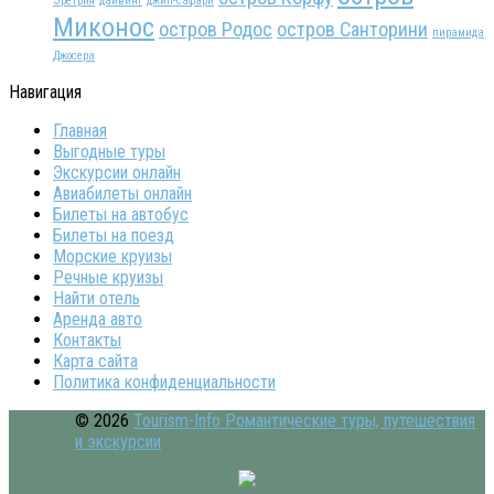
Эретрия
дайвинг
джип-сафари
Миконос
остров Родос
остров Санторини
пирамида
Джосера
Навигация
Главная
Выгодные туры
Экскурсии онлайн
Авиабилеты онлайн
Билеты на автобус
Билеты на поезд
Морские круизы
Речные круизы
Найти отель
Аренда авто
Контакты
Карта сайта
Политика конфиденциальности
© 2026
Tourism-Info Романтические туры, путешествия
и экскурсии