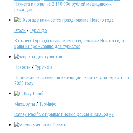
Пхукета и попал на 2 110 936 рублей медицинских
расходов
Отели
/
ТурИнфо
В отелях Хургады начинается празднование Нового года:
цены на проживание для туристов
Новости
/
ТурИнфо
Перечислены самые шокирующие запреты для туристов в
2023 году
Маршруты
/
ТурИнфо
Cathay Pacific открывает новые рейсы в Камбоджу