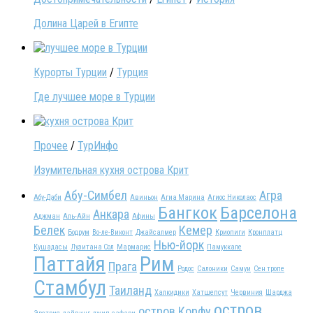
Долина Царей в Египте
Курорты Турции
/
Турция
Где лучшее море в Турции
Прочее
/
ТурИнфо
Изумительная кухня острова Крит
Абу-Симбел
Агра
Абу-Даби
Авиньон
Агиа Марина
Агиос Николаос
Бангкок
Барселона
Анкара
Аджман
Аль-Айн
Афины
Белек
Кемер
Бодрум
Во-ле-Виконт
Джайсалмер
Криопиги
Кронплатц
Нью-йорк
Кушадасы
Лузитана Сол
Мармарис
Памуккале
Паттайя
Рим
Прага
Родос
Салоники
Самуи
Сен тропе
Стамбул
Таиланд
Халкидики
Хатшепсут
Червиния
Шарджа
остров
остров Корфу