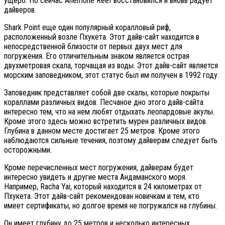
ущерб. Но сейчас Anemone Reef восстановился и вновь радует
дайверов.
Shark Point еще один популярный коралловый риф,
расположенный возле Пхукета. Этот дайв-сайт находится в
непосредственной близости от первых двух мест для
погружения. Его отличительным знаком является острая
двухметровая скала, торчащая из воды. Этот дайв-сайт является
морским заповедником, этот статус был им получен в 1992 году.
Заповедник представляет собой две скалы, которые покрыты
кораллами различных видов. Песчаное дно этого дайв-сайта
интересно тем, что на нем любят отдыхать леопардовые акулы.
Кроме этого здесь можно встретить мурен различных видов.
Глубина в данном месте достигает 25 метров. Кроме этого
наблюдаются сильные течения, поэтому дайверам следует быть
осторожными.
Кроме перечисленных мест погружения, дайверам будет
интересно увидеть и другие места Андаманского моря.
Например, Racha Yai, который находится в 24 километрах от
Пхукета. Этот дайв-сайт рекомендован новичкам и тем, кто
имеет сертификаты, но долгое время не погружался на глубины.
Он имеет глубину до 25 метров и несколько интересных