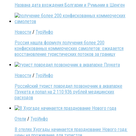
Названа дата вхождения Болгарии и Румынии в Шенген
Новости
/
ТурИнфо
Россия нашла формулу получения более 200
конфискованных коммерческих самолетов: ожидается
восстановление туристических потоков за границу
Новости
/
ТурИнфо
Российский турист повредил позвоночник в аквапарке
Пхукета и попал на 2 110 936 рублей медицинских
расходов
Отели
/
ТурИнфо
В отелях Хургады начинается празднование Нового года:
цены на проживание для туристов