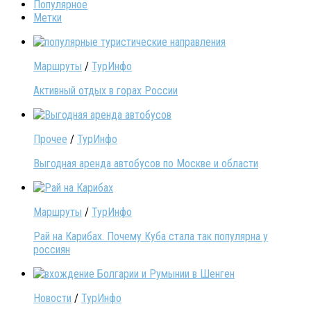
Популярное
Метки
Маршруты
/
ТурИнфо
Активный отдых в горах России
Прочее
/
ТурИнфо
Выгодная аренда автобусов по Москве и области
Маршруты
/
ТурИнфо
Рай на Карибах. Почему Куба стала так популярна у
россиян
Новости
/
ТурИнфо