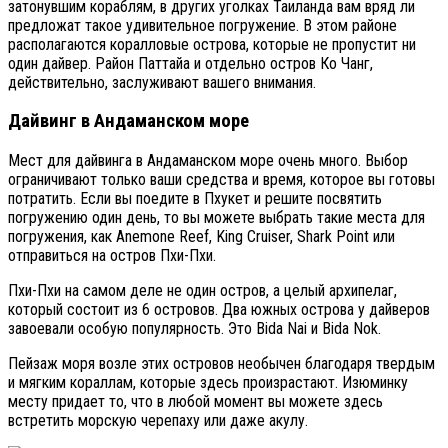
затонувшим кораблям, в других уголках Таиланда вам вряд ли
предложат такое удивительное погружение. В этом районе
располагаются коралловые острова, которые не пропустит ни
один дайвер. Район Паттайа и отдельно остров Ко Чанг,
действительно, заслуживают вашего внимания.
Дайвинг в Андаманском море
Мест для дайвинга в Андаманском море очень много. Выбор
ограничивают только ваши средства и время, которое вы готовы
потратить. Если вы поедите в Пхукет и решите посвятить
погружению один день, то вы можете выбрать такие места для
погружения, как Anemone Reef, King Cruiser, Shark Point или
отправиться на остров Пхи-Пхи.
Пхи-Пхи на самом деле не один остров, а целый архипелаг,
который состоит из 6 островов. Два южных острова у дайверов
завоевали особую популярность. Это Bida Nai и Bida Nok.
Пейзаж моря возле этих островов необычен благодаря твердым
и мягким кораллам, которые здесь произрастают. Изюминку
месту придает то, что в любой момент вы можете здесь
встретить морскую черепаху или даже акулу.