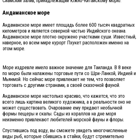
Сиамский залив, принадлежащий Южно-Китайскому морю.
Андаманское море
Андаманское море имеет площадь более 600 тысяч квадратных
километров и является северной частью Индийского океана.
Андаманское море плотно окружено участками суши. Известный,
наверное, во всем мире курорт Пхукет расположен именно на
этом море.
Море издревле имело важное значение для Таиланда. В 8 веке
по морю были налажены торговые пути со Шри-Ланкой, Индией и
Мьянмой. Но сейчас море привлекает не тем, что позволяет
торговать с другими странами, а своей сказочной фауной.
Андаманское море настолько красиво, что кажется, что это
всего лишь картина великого художника, а в реальности оно не
может существовать. Очарование ему придают необычной
формы пещеры и скалы. Сады из кораллов на дне моря
неизменно привлекают любителей морской фауны и флоры.
Спустившись под воду, вы сможете увидеть многочисленные
виды рыб, которые сбившись в стайки, будут стремительно