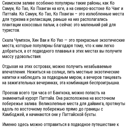
Сиамском заливе особенно популярны такие районы, как Ко
Самуи, Ко Тао, Ко Пханган на юге, а на северо-востоке Ко Чанг и
Паттайа. Ко Самуи, Ко Тао, Ко Пханган – это излюбленные места
для туризма и релаксации, раньше на них располагались
плантации кокосовых пальм, а сейчас это маленький рай для
туристов.
Скала Чумпхон, Хин Ваи и Ко Уао — это прекрасные экзотические
места, которые популярны благодаря тому, что к ним легко
добраться, а от подводного плаванья в этих местах вы получите
массу удовольствия.
Отдыхая на этих островах, можно получить незабываемые
впечатления. Нежиться на солнце, пить местные экзотические
напитки и наблюдать за подводным миром, а вечеров танцевать
на зажигательных вечеринках, эта комбинация беспроигрышна.
Проехав всего три часа от Бангкока, можно попасть на
знаменитый курорт Паттайа. Она расположена на восточном
побережье залива. Великолепные места для дайвинга, протянуты
вдоль по восточному побережью прямо до границы с
Камбоджей, и начинаются они у Паттайской бухты.
Именно здесь можно отправиться в подводное путешествие к