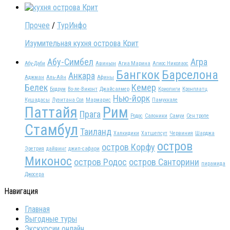
Прочее
/
ТурИнфо
Изумительная кухня острова Крит
Абу-Симбел
Агра
Абу-Даби
Авиньон
Агиа Марина
Агиос Николаос
Бангкок
Барселона
Анкара
Аджман
Аль-Айн
Афины
Белек
Кемер
Бодрум
Во-ле-Виконт
Джайсалмер
Криопиги
Кронплатц
Нью-йорк
Кушадасы
Лузитана Сол
Мармарис
Памуккале
Паттайя
Рим
Прага
Родос
Салоники
Самуи
Сен тропе
Стамбул
Таиланд
Халкидики
Хатшепсут
Червиния
Шарджа
остров
остров Корфу
Эретрия
дайвинг
джип-сафари
Миконос
остров Родос
остров Санторини
пирамида
Джосера
Навигация
Главная
Выгодные туры
Экскурсии онлайн