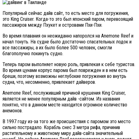
Популярный сейчас дайв сайт, то есть место для погружения,
это King Cruiser. Когда-то это был японский паром, перевозящий
пассажиров между Пхукет и островами Пхи-Пхи.
Во время плавания он неожиданно напоролся на Anemone Reef и
начал тонуть. На судне было достаточно спасательных лодок и
все пассажиры, а их было более 500 человек, смогли
благополучно покинуть судно.
Теперь паром выполняет новую роль, привлекая к себе туристов.
Во время цунами корпус парома был поврежден и в нем есть
бреши, поэтому возможны неглубокие погружения во внутрь
судна, что, несомненно, привлекает дайверов.
Anemone Reef, послуживший причиной крушения King Cruiser,
является не менее популярным дайв -сайтом. Из названия
понятно, что в данном месте находится огромное количество
анемонов.
В 1997 году из-за того же происшествия с паромом это место
сильно пострадало. Корабль снес 3 метра рифа, причинив
растительному и животному миру дайв-сайта значительный