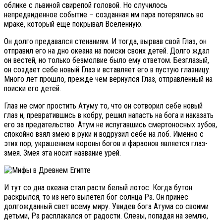
облике с львиной свирепой головой. Но случилось
непредвиденное событие – созданная им пара потерялись во
мраке, который еще покрывал Вселенную.
Он долго предавался стенаниям. И тогда, вырвав свой Глаз, он
отправил его на дно океана на поиски своих детей. Долго ждал
он вестей, но только безмолвие было ему ответом. Безглазый,
он создает себе новый Глаз и вставляет его в пустую глазницу.
Много лет прошло, прежде чем вернулся Глаз, отправленный на
поиски его детей.
Глаз не смог простить Атуму то, что он сотворил себе новый
глаз и, превратившись в кобру, решил напасть на бога и наказать
его за предательство. Атум не испугавшись смертоносных зубов,
спокойно взял змею в руки и водрузил себе на лоб. Именно с
этих пор, украшением короны богов и фараонов является глаз-
змея. Змея эта носит название урей.
И тут со дна океана стал расти белый лотос. Когда бутон
раскрылся, то из него вылетел бог солнца Ра. Он принес
долгожданный свет всему миру. Увидев бога Атума со своими
детьми, Ра расплакался от радости. Слезы, попадая на землю,