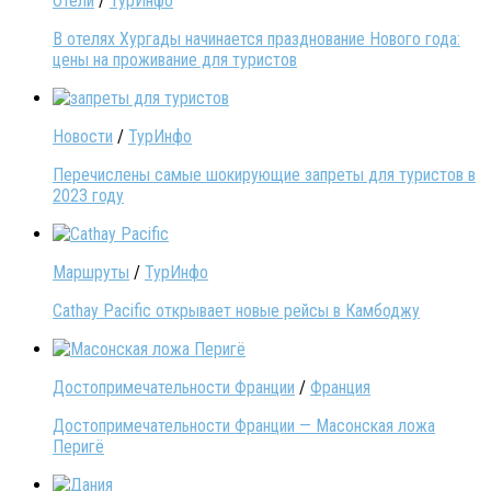
Отели
/
ТурИнфо
В отелях Хургады начинается празднование Нового года:
цены на проживание для туристов
Новости
/
ТурИнфо
Перечислены самые шокирующие запреты для туристов в
2023 году
Маршруты
/
ТурИнфо
Cathay Pacific открывает новые рейсы в Камбоджу
Достопримечательности Франции
/
Франция
Достопримечательности Франции — Масонская ложа
Перигё