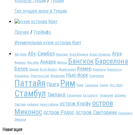
Курорты Турции
/
Турция
Где лучшее море в Турции
Прочее
/
ТурИнфо
Изумительная кухня острова Крит
Абу-Симбел
Агра
Абу-Даби
Авиньон
Агиа Марина
Агиос Николаос
Бангкок
Барселона
Анкара
Аджман
Аль-Айн
Афины
Белек
Кемер
Бодрум
Во-ле-Виконт
Джайсалмер
Криопиги
Кронплатц
Нью-йорк
Кушадасы
Лузитана Сол
Мармарис
Памуккале
Паттайя
Рим
Прага
Родос
Салоники
Самуи
Сен тропе
Стамбул
Таиланд
Халкидики
Хатшепсут
Червиния
Шарджа
остров
остров Корфу
Эретрия
дайвинг
джип-сафари
Миконос
остров Родос
остров Санторини
пирамида
Джосера
Навигация