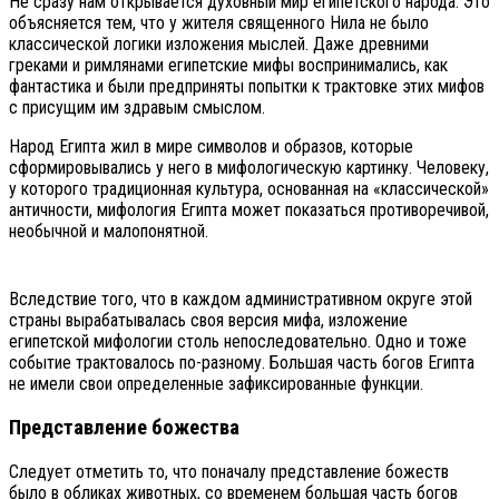
Не сразу нам открывается духовный мир египетского народа. Это
объясняется тем, что у жителя священного Нила не было
классической логики изложения мыслей. Даже древними
греками и римлянами египетские мифы воспринимались, как
фантастика и были предприняты попытки к трактовке этих мифов
с присущим им здравым смыслом.
Народ Египта жил в мире символов и образов, которые
сформировывались у него в мифологическую картинку. Человеку,
у которого традиционная культура, основанная на «классической»
античности, мифология Египта может показаться противоречивой,
необычной и малопонятной.
Вследствие того, что в каждом административном округе этой
страны вырабатывалась своя версия мифа, изложение
египетской мифологии столь непоследовательно. Одно и тоже
событие трактовалось по-разному. Большая часть богов Египта
не имели свои определенные зафиксированные функции.
Представление божества
Следует отметить то, что поначалу представление божеств
было в обликах животных, со временем большая часть богов