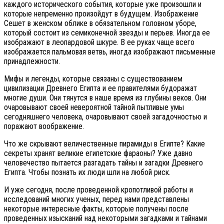
каждого исторического события, которые уже произошли и
которые непременно произойдут в будущем. Изображение
Сешет в женском облике в обязательном головном уборе,
который состоит из семиконечной звезды и перьев. Иногда ее
изображают в леопардовой шкуре. В ее руках чаще всего
изображается пальмовая ветвь, иногда изображают письменные
принадлежности.
Мифы и легенды, которые связаны с существованием
цивилизации Древнего Египта и ее правителями будоражат
многие души. Они тянутся в наше время из глубины веков. Они
очаровывают своей невероятной тайной пытливые умы
сегодняшнего человека, очаровывают своей загадочностью и
поражают воображение.
Что же скрывают величественные пирамиды в Египте? Какие
секреты хранят великие египетские фараоны? Уже давно
человечество пытается разгадать тайны и загадки Древнего
Египта. Чтобы познать их люди шли на любой риск.
И уже сегодня, после проведенной кропотливой работы и
исследований многих ученых, перед нами представлены
некоторые интересные факты, которые получены после
проведенных изысканий над некоторыми загадками и тайнами