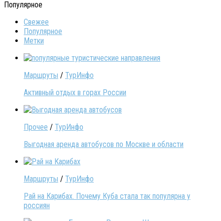
Популярное
Свежее
Популярное
Метки
Маршруты
/
ТурИнфо
Активный отдых в горах России
Прочее
/
ТурИнфо
Выгодная аренда автобусов по Москве и области
Маршруты
/
ТурИнфо
Рай на Карибах. Почему Куба стала так популярна у
россиян