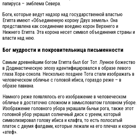
папируса – эмблема Севера.
Боги, которые ведут надзор над государственной властью
Египта имеют «Объединенную корону Двух земель». Она
представлена как соединение воедино корон Верхнего и
Нижнего Египта. Эта корона несет символ объединения страны и
власти над нею.
Бог мудрости и покровительница письменности
Самым древнейшим богом Египта был бог Тот. Лунное божество
в Додинастическую эпоху идентифицировался в образе левого
глаза Хора-сокола. Несколько позднее Тота стали изображать в
человеческом обличье с головой ибиса, гораздо реже – в
образе павиана.
Намного реже появлялось его изображение в человеческом
обличье в достаточно сложном и замысловатом головном уборе.
Изображение головного убора украшали бычьи рога, также этот
головной убор украшал солнечный диск с уреем, который
символизировал голову ибиса и клафта, то есть полосатый
платок с двумя фалдами, которые лежали на его плечах и корона
«атеф».