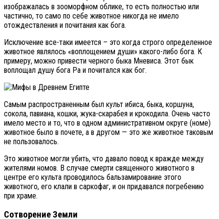
изображалась в зооморфном облике, то есть полностью или
частично, то само по себе животное никогда не имело
отождествления и почитания как бога.
Исключение все-таки имеется – это когда строго определенное
животное являлось «воплощением души» какого-либо бога. К
примеру, можно привести черного быка Мневиса. Этот бык
воплощал душу бога Ра и почитался как бог.
Самым распространенным был культ ибиса, быка, коршуна,
сокола, павиана, кошки, жука-скарабея и крокодила. Очень часто
имело место и то, что в одном административном округе (номе)
животное было в почете, а в другом — это же животное таковым
не пользовалось.
Это животное могли убить, что давало повод к вражде между
жителями номов. В случае смерти священного животного в
центре его культа проводилось бальзамирование этого
животного, его клали в саркофаг, и он придавался погребению
при храме.
Сотворение Земли