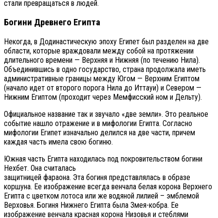
стали превращаться в людей.
Богини Древнего Египта
Некогда, в Додинастическую эпоху Египет был разделен на две
области, которые враждовали между собой на протяжении
длительного времени — Верхняя и Нижняя (по течению Нила).
Объединившись в одно государство, страна продолжала иметь
административные границы между Югом — Верхним Египтом
(начало идет от второго порога Нила до Иттауи) и Севером —
Нижним Египтом (проходит через Мемфисский ном и Дельту).
Официальное название так и звучало «две земли». Это реальное
событие нашло отражение и в мифологии Египта. Согласно
мифологии Египет изначально делился на две части, причем
каждая часть имела свою богиню.
Южная часть Египта находилась под покровительством богини
Нехбет. Она считалась
защитницей фараона. Эта богиня представлялась в образе
коршуна. Ее изображение всегда венчала белая корона Верхнего
Египта с цветком лотоса или же водяной лилией – эмблемой
Верховья. Богиня Нижнего Египта была Змея-кобра. Ее
изображение венчала красная корона Низовья и стеблями