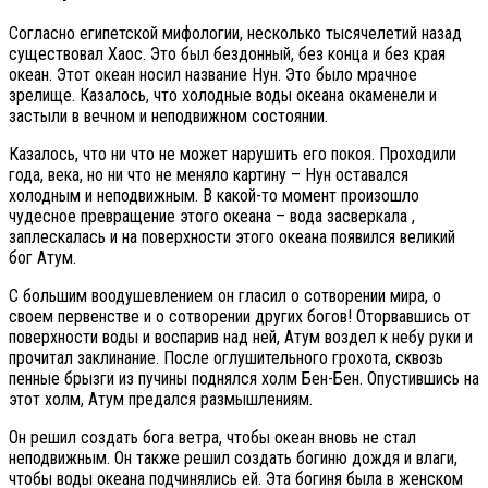
Согласно египетской мифологии, несколько тысячелетий назад
существовал Хаос. Это был бездонный, без конца и без края
океан. Этот океан носил название Нун. Это было мрачное
зрелище. Казалось, что холодные воды океана окаменели и
застыли в вечном и неподвижном состоянии.
Казалось, что ни что не может нарушить его покоя. Проходили
года, века, но ни что не меняло картину – Нун оставался
холодным и неподвижным. В какой-то момент произошло
чудесное превращение этого океана – вода засверкала ,
заплескалась и на поверхности этого океана появился великий
бог Атум.
С большим воодушевлением он гласил о сотворении мира, о
своем первенстве и о сотворении других богов! Оторвавшись от
поверхности воды и воспарив над ней, Атум воздел к небу руки и
прочитал заклинание. После оглушительного грохота, сквозь
пенные брызги из пучины поднялся холм Бен-Бен. Опустившись на
этот холм, Атум предался размышлениям.
Он решил создать бога ветра, чтобы океан вновь не стал
неподвижным. Он также решил создать богиню дождя и влаги,
чтобы воды океана подчинялись ей. Эта богиня была в женском