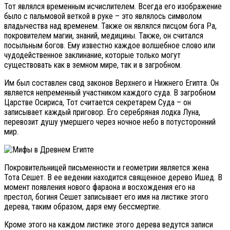
Тот являлся временным исчислителем. Всегда его изображение
было с пальмовой веткой в руке – это являлось символом
владычества над временем. Также он являлся писцом бога Ра,
покровителем магии, знаний, медицины. Также, он считался
посыльным богов. Ему известно каждое волшебное слово или
чудодейственное заклинание, которые только могут
существовать как в земном мире, так и в загробном.
Им был составлен свод законов Верхнего и Нижнего Египта. Он
является непременный участником каждого суда. В загробном
Царстве Осириса, Тот считается секретарем Суда – он
записывает каждый приговор. Его серебряная лодка Луна,
перевозит душу умершего через ночное небо в потусторонний
мир.
Покровительницей письменности и геометрии является жена
Тота Сешет. В ее ведении находится священное дерево Ишед. В
момент появления нового фараона и восхождения его на
престол, богиня Сешет записывает его имя на листике этого
дерева, таким образом, даря ему бессмертие.
Кроме этого на каждом листике этого дерева ведутся записи