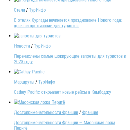
Отели
/
ТурИнфо
В отелях Хургады начинается празднование Нового года:
цены на проживание для туристов
Новости
/
ТурИнфо
Перечислены самые шокирующие запреты для туристов в
2023 году
Маршруты
/
ТурИнфо
Cathay Pacific открывает новые рейсы в Камбоджу
Достопримечательности Франции
/
Франция
Достопримечательности Франции — Масонская ложа
Перигё