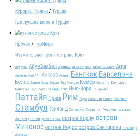
Курорты Турции
/
Турция
Где лучшее море в Турции
Прочее
/
ТурИнфо
Изумительная кухня острова Крит
Абу-Симбел
Агра
Абу-Даби
Авиньон
Агиа Марина
Агиос Николаос
Бангкок
Барселона
Анкара
Аджман
Аль-Айн
Афины
Белек
Кемер
Бодрум
Во-ле-Виконт
Джайсалмер
Криопиги
Кронплатц
Нью-йорк
Кушадасы
Лузитана Сол
Мармарис
Памуккале
Паттайя
Рим
Прага
Родос
Салоники
Самуи
Сен тропе
Стамбул
Таиланд
Халкидики
Хатшепсут
Червиния
Шарджа
остров
остров Корфу
Эретрия
дайвинг
джип-сафари
Миконос
остров Родос
остров Санторини
пирамида
Джосера