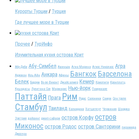
Курорты Турции
/
Турция
Где лучшее море в Турции
Прочее
/
ТурИнфо
Изумительная кухня острова Крит
Абу-Симбел
Агра
Абу-Даби
Авиньон
Агиа Марина
Агиос Николаос
Бангкок
Барселона
Анкара
Аджман
Аль-Айн
Афины
Белек
Кемер
Бодрум
Во-ле-Виконт
Джайсалмер
Криопиги
Кронплатц
Нью-йорк
Кушадасы
Лузитана Сол
Мармарис
Памуккале
Паттайя
Рим
Прага
Родос
Салоники
Самуи
Сен тропе
Стамбул
Таиланд
Халкидики
Хатшепсут
Червиния
Шарджа
остров
остров Корфу
Эретрия
дайвинг
джип-сафари
Миконос
остров Родос
остров Санторини
пирамида
Джосера