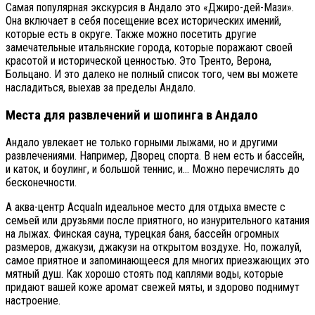
Самая популярная экскурсия в Андало это «Джиро-дей-Мази».
Она включает в себя посещение всех исторических имений,
которые есть в округе. Также можно посетить другие
замечательные итальянские города, которые поражают своей
красотой и исторической ценностью. Это Тренто, Верона,
Больцано. И это далеко не полный список того, чем вы можете
насладиться, выехав за пределы Андало.
Места для развлечений и шопинга в Андало
Андало увлекает не только горными лыжами, но и другими
развлечениями. Например, Дворец спорта. В нем есть и бассейн,
и каток, и боулинг, и большой теннис, и… Можно перечислять до
бесконечности.
А аква-центр AcquaIn идеальное место для отдыха вместе с
семьей или друзьями после приятного, но изнурительного катания
на лыжах. Финская сауна, турецкая баня, бассейн огромных
размеров, джакузи, джакузи на открытом воздухе. Но, пожалуй,
самое приятное и запоминающееся для многих приезжающих это
мятный душ. Как хорошо стоять под каплями воды, которые
придают вашей коже аромат свежей мяты, и здорово поднимут
настроение.