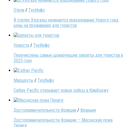
Отели
/
ТурИнфо
В отелях Хургады начинается празднование Нового года:
цены на проживание для туристов
Новости
/
ТурИнфо
Перечислены самые шокирующие запреты для туристов в
2023 году
Маршруты
/
ТурИнфо
Cathay Pacific открывает новые рейсы в Камбоджу
Достопримечательности Франции
/
Франция
Достопримечательности Франции — Масонская ложа
Перигё