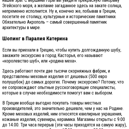
нашей эры. С вершины горы вы увидите прекрасную панораму
Эгейского моря, а желание загаданное здесь на закате солнца,
непременно исполнится. Ну и, конечно же, побывав в Греции,
посетите ее столицу, культурные и исторические памятники.
Обязательно Акрополь – самый совершенный памятник
архитектуры в мире.
Шопинг в Паралия Катерина
Если вы приехали в Грецию, чтобы купить долгожданную шубу,
закажите экскурсию в город Касторья, его называют
«королевство шуб», или «родина меха».
Здесь работают почти две тысячи скорняжных фабрик, и
представлены меховые изделия от дешевых (500 евро
полушубок) до самых дорогих. Почему экскурсию? Потому, что
ее сопровождают опытные русскоговорящие специалисты,
которые в случае необходимости помогут вам с выбором.
В Греции вообще выгодно покупать товары местных
производителей, это значительно дешевле, чем у нас на Родине.
Кроме меховых изделий, ним относятся ювелирные украшения,
кожаные изделия, сувениры, керамика. Магазины открыты с 9.00
до 14.00. Три часа перерыв (эти часы приходятся на самую жару),