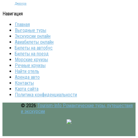
Джосера
Навигация
Главная
Выгодные туры
Экскурсии онлайн
Авиабилеты онлайн
Билеты на автобус
Билеты на поезд
Морские круизы
Речные круизы
Найти отель
Аренда авто
Контакты
Карта сайта
Политика конфиденциальности
© 2026
Tourism-Info Романтические туры, путешествия
и экскурсии