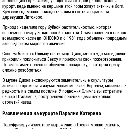
ассоциацию горы Олимп, у подножия которой расположился
курорт, ведь именно на вершине этой горы живут античные боги.
Круглый год можно приходить к ним в гости из красивой
деревушки Литохоро.
Природа наделила гору буйной растительностью, которая
непременно очарует вас своей красотой. Олимп занесен в список
всемирного наследи ЮНЕСКО и с 1981 года объявлен природным
заповедником мирового значения.
Совсем близко к Олимпу святилище Дион, место уда македоняне
приходили поклониться Зевсу и приносили свои пожертвования.
Поселок имеет очень необычную планировку, в которой сразу
сложно разобраться.
В музее Диона экспонируются замечательные скульптуры
античного времени, и изумительная мозаика. Впрочем, мозаика не
редкость и в самом поселке. У подножия Олимпа вы встретите
башню Пталамона, построенную венецианцами несколько
столетий назад.
Развлечения на курорте Паралия Катерина
Перефразируя известное выражение о Греции можно сказать,