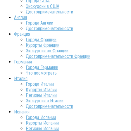
Города США
Экскурсии в США
Достопримечательности
Англия
Города Англии
Достопримечательности
Франция
Города Франции
Курорты Франции
Экскурсии во Франции
Достопримечательности Франции
Германия
Города Германии
Что посмотреть
Италия
Города Италии
Курорты Италии
Регионы Италии
Экскурсии в Италии
Достопримечательности
Испания
Города Испании
Курорты Испании
Регионы Испании