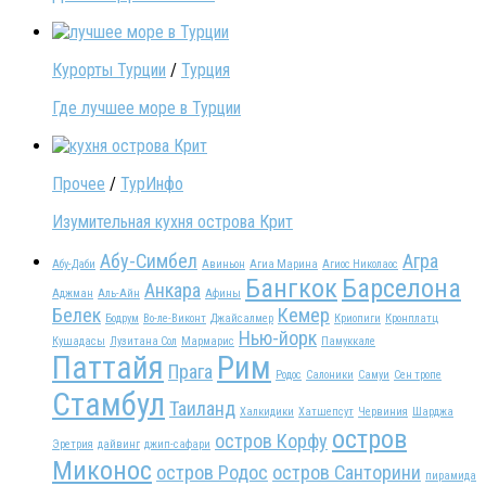
Курорты Турции
/
Турция
Где лучшее море в Турции
Прочее
/
ТурИнфо
Изумительная кухня острова Крит
Абу-Симбел
Агра
Абу-Даби
Авиньон
Агиа Марина
Агиос Николаос
Бангкок
Барселона
Анкара
Аджман
Аль-Айн
Афины
Белек
Кемер
Бодрум
Во-ле-Виконт
Джайсалмер
Криопиги
Кронплатц
Нью-йорк
Кушадасы
Лузитана Сол
Мармарис
Памуккале
Паттайя
Рим
Прага
Родос
Салоники
Самуи
Сен тропе
Стамбул
Таиланд
Халкидики
Хатшепсут
Червиния
Шарджа
остров
остров Корфу
Эретрия
дайвинг
джип-сафари
Миконос
остров Родос
остров Санторини
пирамида