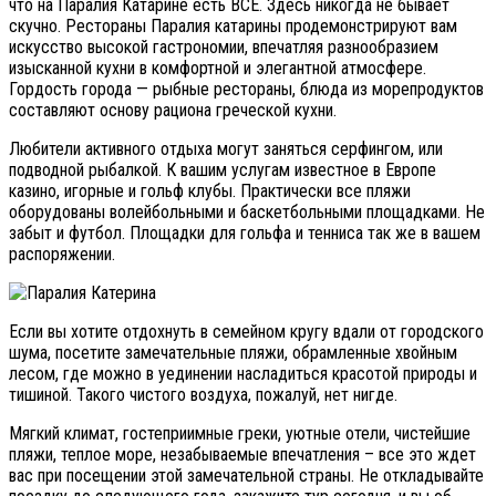
что на Паралия Катарине есть ВСЕ. Здесь никогда не бывает
скучно. Рестораны Паралия катарины продемонстрируют вам
искусство высокой гастрономии, впечатляя разнообразием
изысканной кухни в комфортной и элегантной атмосфере.
Гордость города — рыбные рестораны, блюда из морепродуктов
составляют основу рациона греческой кухни.
Любители активного отдыха могут заняться серфингом, или
подводной рыбалкой. К вашим услугам известное в Европе
казино, игорные и гольф клубы. Практически все пляжи
оборудованы волейбольными и баскетбольными площадками. Не
забыт и футбол. Площадки для гольфа и тенниса так же в вашем
распоряжении.
Если вы хотите отдохнуть в семейном кругу вдали от городского
шума, посетите замечательные пляжи, обрамленные хвойным
лесом, где можно в уединении насладиться красотой природы и
тишиной. Такого чистого воздуха, пожалуй, нет нигде.
Мягкий климат, гостеприимные греки, уютные отели, чистейшие
пляжи, теплое море, незабываемые впечатления – все это ждет
вас при посещении этой замечательной страны. Не откладывайте