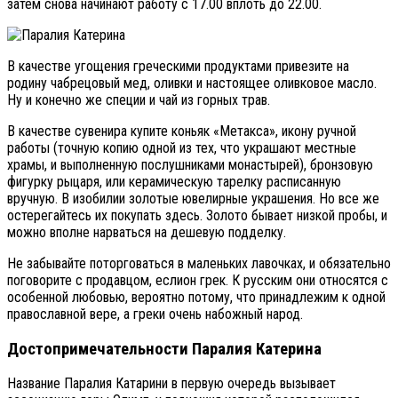
затем снова начинают работу с 17.00 вплоть до 22.00.
В качестве угощения греческими продуктами привезите на
родину чабрецовый мед, оливки и настоящее оливковое масло.
Ну и конечно же специи и чай из горных трав.
В качестве сувенира купите коньяк «Метакса», икону ручной
работы (точную копию одной из тех, что украшают местные
храмы, и выполненную послушниками монастырей), бронзовую
фигурку рыцаря, или керамическую тарелку расписанную
вручную. В изобилии золотые ювелирные украшения. Но все же
остерегайтесь их покупать здесь. Золото бывает низкой пробы, и
можно вполне нарваться на дешевую подделку.
Не забывайте поторговаться в маленьких лавочках, и обязательно
поговорите с продавцом, еслион грек. К русским они относятся с
особенной любовью, вероятно потому, что принадлежим к одной
православной вере, а греки очень набожный народ.
Достопримечательности Паралия Катерина
Название Паралия Катарини в первую очередь вызывает