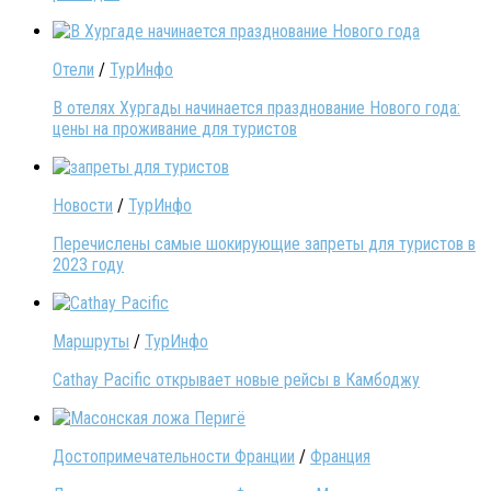
Отели
/
ТурИнфо
В отелях Хургады начинается празднование Нового года:
цены на проживание для туристов
Новости
/
ТурИнфо
Перечислены самые шокирующие запреты для туристов в
2023 году
Маршруты
/
ТурИнфо
Cathay Pacific открывает новые рейсы в Камбоджу
Достопримечательности Франции
/
Франция