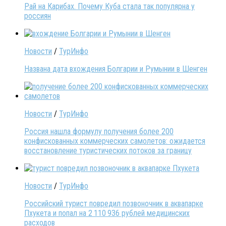
Рай на Карибах. Почему Куба стала так популярна у
россиян
Новости
/
ТурИнфо
Названа дата вхождения Болгарии и Румынии в Шенген
Новости
/
ТурИнфо
Россия нашла формулу получения более 200
конфискованных коммерческих самолетов: ожидается
восстановление туристических потоков за границу
Новости
/
ТурИнфо
Российский турист повредил позвоночник в аквапарке
Пхукета и попал на 2 110 936 рублей медицинских
расходов