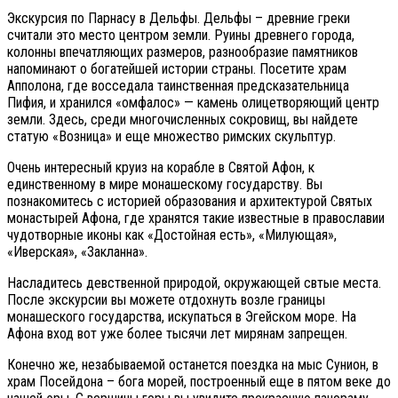
Экскурсия по Парнасу в Дельфы. Дельфы – древние греки
считали это место центром земли. Руины древнего города,
колонны впечатляющих размеров, разнообразие памятников
напоминают о богатейшей истории страны. Посетите храм
Апполона, где восседала таинственная предсказательница
Пифия, и хранился «омфалос» — камень олицетворяющий центр
земли. Здесь, среди многочисленных сокровищ, вы найдете
статую «Возница» и еще множество римских скульптур.
Очень интересный круиз на корабле в Святой Афон, к
единственному в мире монашескому государству. Вы
познакомитесь с историей образования и архитектурой Святых
монастырей Афона, где хранятся такие известные в православии
чудотворные иконы как «Достойная есть», «Милующая»,
«Иверская», «Закланна».
Насладитесь девственной природой, окружающей свтые места.
После экскурсии вы можете отдохнуть возле границы
монашеского государства, искупаться в Эгейском море. На
Афона вход вот уже более тысячи лет мирянам запрещен.
Конечно же, незабываемой останется поездка на мыс Сунион, в
храм Посейдона – бога морей, построенный еще в пятом веке до