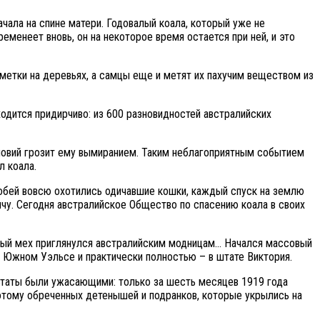
ачала на спине матери. Годовалый коала, который уже не
менеет вновь, он на некоторое время остается при ней, и это
ометки на деревьях, а самцы еще и метят их пахучим веществом из
одится придирчиво: из 600 разновидностей австралийских
словий грозит ему вымиранием. Таким неблагоприятным событием
л коала.
обей вовсю охотились одичавшие кошки, каждый спуск на землю
ычу. Сегодня австралийское Общество по спасению коала в своих
евый мех приглянулся австралийским модницам… Начался массовый
м Южном Уэльсе и практически полностью – в штате Виктория.
льтаты были ужасающими: только за шесть месяцев 1919 года
потому обреченных детенышей и подранков, которые укрылись на