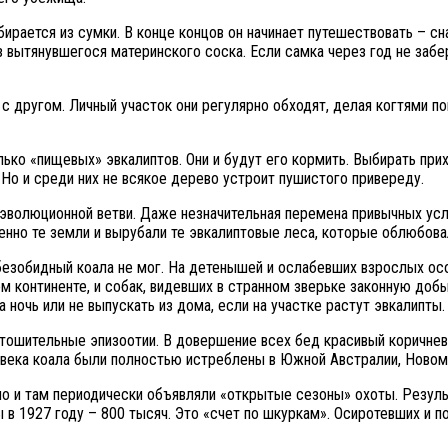
ирается из сумки. В конце концов он начинает путешествовать – сн
вытянувшегося материнского соска. Если самка через год не забере
г с другом. Личный участок они регулярно обходят, делая когтями п
ко «пищевых» эвкалиптов. Они и будут его кормить. Выбирать прих
 Но и среди них не всякое дерево устроит пушистого привереду.
й эволюционной ветви. Даже незначительная перемена привычных у
нно те земли и вырубали те эвкалиптовые леса, которые облюбова
безобидный коала не мог. На детенышей и ослабевших взрослых ос
м континенте, и собак, видевших в странном зверьке законную доб
 ночь или не выпускать из дома, если на участке растут эвкалипты.
стошительные эпизоотии. В довершение всех бед красивый коричн
Х века коала были полностью истреблены в Южной Австралии, Ново
 но и там периодически объявляли «открытые сезоны» охоты. Резу
 в 1927 году – 800 тысяч. Это «счет по шкуркам». Осиротевших и 