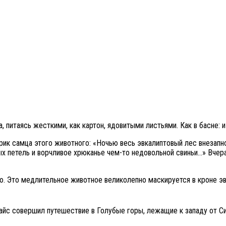
 питаясь жесткими, как картон, ядовитыми листьями. Как в басне: и 
ик самца этого животного: «Ночью весь эвкалиптовый лес внезапн
ых петель и ворчливое хрюканье чем-то недовольной свиньи…» Вче
. Это медлительное животное великолепно маскируется в кроне эвк
айс совершил путешествие в Голубые горы, лежащие к западу от Си