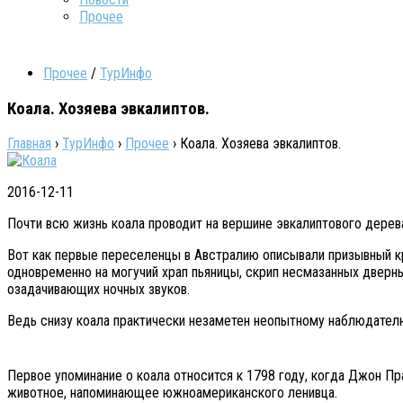
Прочее
Прочее
/
ТурИнфо
Коала. Хозяева эвкалиптов.
Главная
›
ТурИнфо
›
Прочее
›
Коала. Хозяева эвкалиптов.
2016-12-11
Почти всю жизнь коала проводит на вершине эвкалиптового дерева,
Вот как первые переселенцы в Австралию описывали призывный кр
одновременно на могучий храп пьяницы, скрип несмазанных дверн
озадачивающих ночных звуков.
Ведь снизу коала практически незаметен неопытному наблюдателю
Первое упоминание о коала относится к 1798 году, когда Джон Пр
животное, напоминающее южноамериканского ленивца.