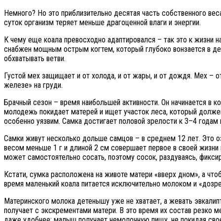
Немного? Но это приблизительно десятая часть собственного вес
суток организм теряет меньше драгоценной влаги и энергии.
К чему еще коала превосходно адаптировался – так это к жизни н
снабжен мощным острым когтем, который глубоко вонзается в дер
обхватывать ветви.
Густой мех защищает и от холода, и от жары, и от дождя. Мех – о
железе» на груди.
Брачный сезон – время наибольшей активности. Он начинается в к
молодежь покидает матерей и ищет участок леса, который должен
особенно уязвим. Самка достигает половой зрелости к 3–4 годам 
Самки живут несколько дольше самцов – в среднем 12 лет. Это о
весом меньше 1 г и длиной 2 см совершает первое в своей жизни
может самостоятельно сосать, поэтому сосок, раздуваясь, фикси
Кстати, сумка расположена на животе матери «вверх дном», а чт
время маленький коала питается исключительно молоком и «дозрев
Материнского молока детенышу уже не хватает, а жевать эвкалип
получает с экскрементами матери. В это время их состав резко ме
даже удобнее: малыш получает немолочную пищу, не покидая сво