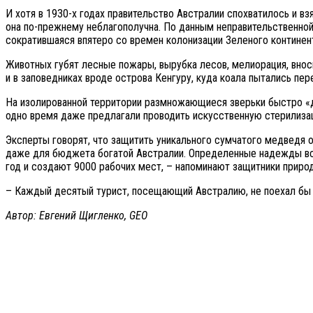
И хотя в 1930-х годах правительство Австралии спохватилось и в
она по-прежнему неблагополучна. По данным неправительственной 
сократившаяся впятеро со времен колонизации Зеленого континен
Животных губят лесные пожары, вырубка лесов, мелиорация, внос
и в заповедниках вроде острова Кенгуру, куда коала пытались пер
На изолированной территории размножающиеся зверьки быстро «д
одно время даже предлагали проводить искусственную стерилизац
Эксперты говорят, что защитить уникального сумчатого медведя
даже для бюджета богатой Австралии. Определенные надежды все
год и создают 9000 рабочих мест, – напоминают защитники приро
– Каждый десятый турист, посещающий Австралию, не поехал бы сю
Автор: Евгений Щигленко, GEO