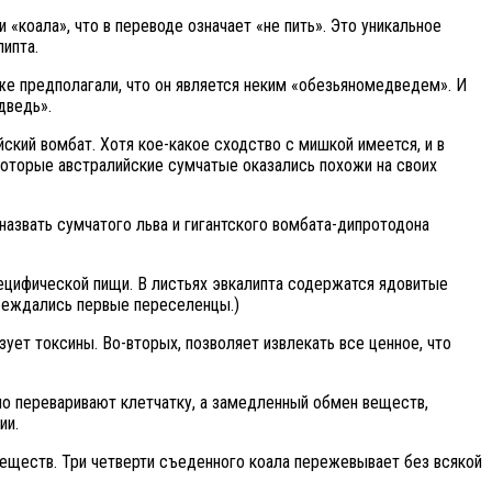
и «коала», что в переводе означает «не пить». Это уникальное
липта.
аже предполагали, что он является неким «обезьяномедведем». И
дведь».
ский вомбат. Хотя кое-какое сходство с мишкой имеется, и в
которые австралийские сумчатые оказались похожи на своих
назвать сумчатого льва и гигантского вомбата-дипротодона
ецифической пищи. В листьях эвкалипта содержатся ядовитые
убеждались первые переселенцы.)
ет токсины. Во-вторых, позволяет извлекать все ценное, что
о переваривают клетчатку, а замедленный обмен веществ,
ии.
еществ. Три четверти съеденного коала пережевывает без всякой