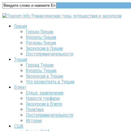
Греция
Города Греции
Курорты Греции
Регионы Греции
Экскурсии в Греции
Достопримечательности
Турция
Города Турции
Курорты Турции
Экскурсии в Турции
Что посмотреть в Турции
Египет
Отдых, развлечения
Новости турфирм
Экскурсии в Египте
Политика
Достопримечательности
История
США