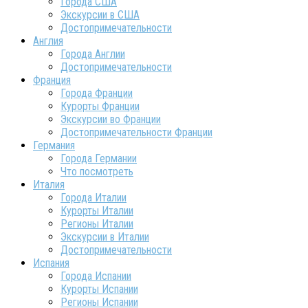
Города США
Экскурсии в США
Достопримечательности
Англия
Города Англии
Достопримечательности
Франция
Города Франции
Курорты Франции
Экскурсии во Франции
Достопримечательности Франции
Германия
Города Германии
Что посмотреть
Италия
Города Италии
Курорты Италии
Регионы Италии
Экскурсии в Италии
Достопримечательности
Испания
Города Испании
Курорты Испании
Регионы Испании