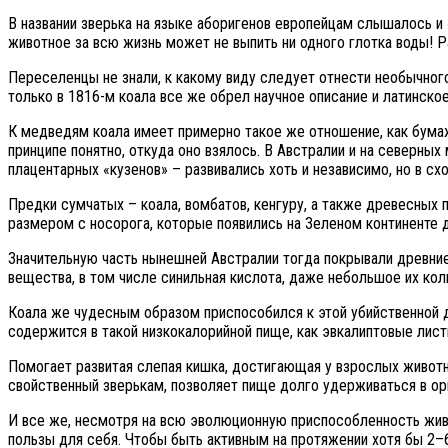
В названии зверька на языке аборигенов европейцам слышалось и «к
животное за всю жизнь может не выпить ни одного глотка воды! Р
Переселенцы не знали, к какому виду следует отнести необычного
только в 1816-м коала все же обрел научное описание и латинское
К медведям коала имеет примерно такое же отношение, как бумаж
принципе понятно, откуда оно взялось. В Австралии и на северн
плацентарных «кузенов» – развивались хоть и независимо, но в сх
Предки сумчатых – коала, вомбатов, кенгуру, а также древесных 
размером с носорога, которые появились на Зеленом континенте 
Значительную часть нынешней Австралии тогда покрывали древние
вещества, в том числе синильная кислота, даже небольшое их кол
Коала же чудесным образом приспособился к этой убийственной д
содержится в такой низкокалорийной пище, как эвкалиптовые лист
Помогает развитая слепая кишка, достигающая у взрослых живот
свойственный зверькам, позволяет пище долго удерживаться в орг
И все же, несмотря на всю эволюционную приспособленность живо
пользы для себя. Чтобы быть активным на протяжении хотя бы 2–6 