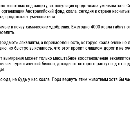
зяло животных под защиту, их популяция продолжала уменьшаться. С
организации Австралийский фонд коала, сегодня в стране насчитыва
та, продолжает уменьшаться.
имые в почву химические удобрения. Ежегодно 4000 коала гибнут о
еселить.
оедают» эвкалипты, а перенаселенность, которую коала очень не 
ию, но быстро выяснилось, что этот проект слишком дорог и не оч
 от вымирания может только масштабное восстановление эвкалипто
ляет туристический бизнес, доходы от которого растут год от год
ды.
да, не будь у нас коала. Пора вернуть этим животным хотя бы час