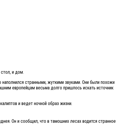
стол, и дом.
о наполнилcя странными, жуткими звуками. Они были похожи
рашним европейцам весьма долго пришлось искать источник
алиптов и ведет ночной образ жизни.
днея. Он и сообщил, что в тамошних лесах водится странное