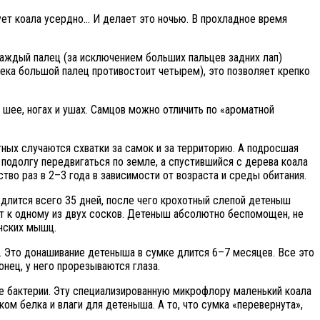
ует коала усердно… И делает это ночью. В прохладное время
 каждый палец (за исключением больших пальцев задних лап)
века большой палец противостоит четырем), это позволяет крепко
, шее, ногах и ушах. Самцов можно отличить по «ароматной
тных случаются схватки за самок и за территорию. А подросшая
подолгу передвигаться по земле, а спустившийся с дерева коала
во раз в 2–3 года в зависимости от возраста и среды обитания.
длится всего 35 дней, после чего крохотный слепой детеныш
ет к одному из двух сосков. Детеныш абсолютно беспомощен, не
инских мышц.
. Это донашивание детеныша в сумке длится 6–7 месяцев. Все это
онец, у него прорезываются глаза.
е бактерии. Эту специализированную микрофлору маленький коала
ком белка и влаги для детеныша. А то, что сумка «перевернута»,