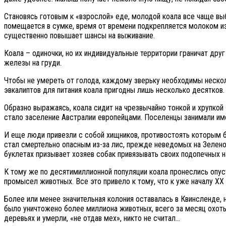
Становясь готовым к «взрослой» еде, молодой коала все чаще выб
помещается в сумке, время от времени подкрепляется молоком из 
существенно повышает шансы на выживание.
Коала – одиночки, но их индивидуальные территории граничат дру
железы на груди.
Чтобы не умереть от голода, каждому зверьку необходимы несколь
эвкалиптов для питания коала пригодны лишь несколько десятков.
Образно выражаясь, коала сидит на чрезвычайно тонкой и хрупко
стало заселение Австралии европейцами. Поселенцы занимали име
И еще люди привезли с собой хищников, противостоять которым 
стал смертельно опасным из-за лис, прежде неведомых на Зелено
буклетах призывает хозяев собак привязывать своих подопечных на
К тому же по десятимиллионной популяции коала пронеслись опу
промысел животных. Все это привело к тому, что к уже началу Х
Более или менее значительная колония оставалась в Квинсленде,
было уничтожено более миллиона животных, всего за месяц охоты
деревьях и умерли, «не отдав мех», никто не считал…