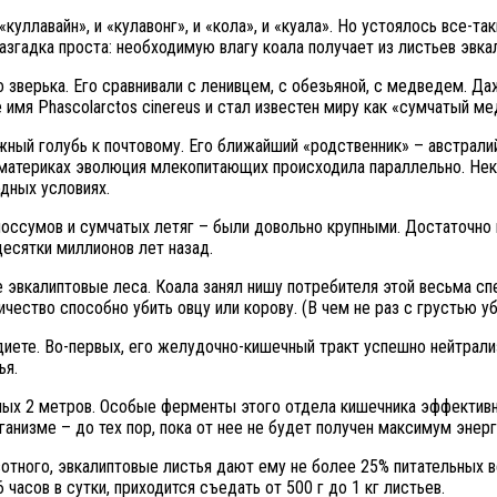
уллавайн», и «кулавонг», и «кола», и «куала». Но устоялось все-так
азгадка проста: необходимую влагу коала получает из листьев эвка
 зверька. Его сравнивали с ленивцем, с обезьяной, с медведем. Д
 имя Phascolarctos cinereus и стал известен миру как «сумчатый ме
ный голубь к почтовому. Его ближайший «родственник» – австралий
ых материках эволюция млекопитающих происходила параллельно. Не
одных условиях.
поссумов и сумчатых летяг – были довольно крупными. Достаточно 
десятки миллионов лет назад.
 эвкалиптовые леса. Коала занял нишу потребителя этой весьма сп
ичество способно убить овцу или корову. (В чем не раз с грустью 
иете. Во-первых, его желудочно-кишечный тракт успешно нейтрализу
ья.
ных 2 метров. Особые ферменты этого отдела кишечника эффективн
анизме – до тех пор, пока от нее не будет получен максимум энерг
тного, эвкалиптовые листья дают ему не более 25% питательных в
часов в сутки, приходится съедать от 500 г до 1 кг листьев.