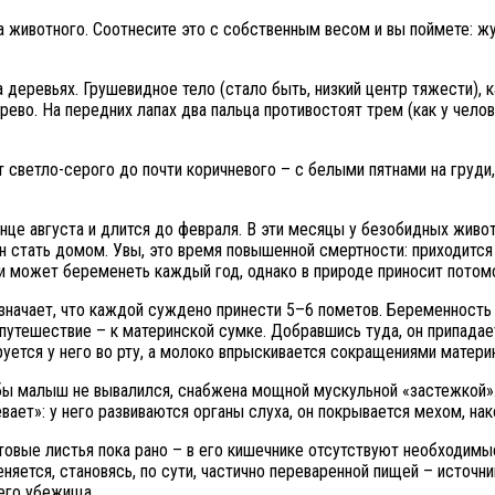
а животного. Соотнесите это с собственным весом и вы поймете: ж
а деревьях. Грушевидное тело (стало быть, низкий центр тяжести),
ево. На передних лапах два пальца противостоят трем (как у чело
т светло-серого до почти коричневого – с белыми пятнами на груди
онце августа и длится до февраля. В эти месяцы у безобидных живо
 стать домом. Увы, это время повышенной смертности: приходится 
и может беременеть каждый год, однако в природе приносит потомст
значает, что каждой суждено принести 5–6 пометов. Беременность 
 путешествие – к материнской сумке. Добравшись туда, он припада
руется у него во рту, а молоко впрыскивается сокращениями матер
обы малыш не вывалился, снабжена мощной мускульной «застежкой»
ает»: у него развиваются органы слуха, он покрывается мехом, нак
товые листья пока рано – в его кишечнике отсутствуют необходимы
няется, становясь, по сути, частично переваренной пищей – источни
его убежища.