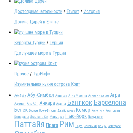
Достопримечательности
/
Египет
/
История
Долина Царей в Египте
Курорты Турции
/
Турция
Где лучшее море в Турции
Прочее
/
ТурИнфо
Изумительная кухня острова Крит
Абу-Симбел
Агра
Абу-Даби
Авиньон
Агиа Марина
Агиос Николаос
Бангкок
Барселона
Анкара
Аджман
Аль-Айн
Афины
Белек
Кемер
Бодрум
Во-ле-Виконт
Джайсалмер
Криопиги
Кронплатц
Нью-йорк
Кушадасы
Лузитана Сол
Мармарис
Памуккале
Паттайя
Рим
Прага
Родос
Салоники
Самуи
Сен тропе