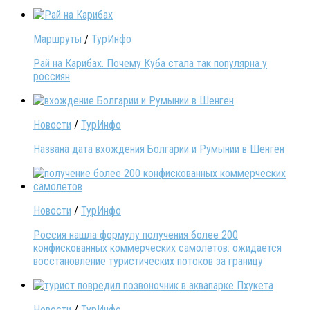
Маршруты
/
ТурИнфо
Рай на Карибах. Почему Куба стала так популярна у
россиян
Новости
/
ТурИнфо
Названа дата вхождения Болгарии и Румынии в Шенген
Новости
/
ТурИнфо
Россия нашла формулу получения более 200
конфискованных коммерческих самолетов: ожидается
восстановление туристических потоков за границу
Новости
/
ТурИнфо