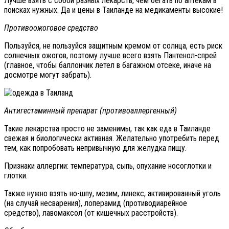
Лучше взять с собой разных лекарств, чем бегать по аптекам в
поисках нужных. Да и цены в Таиланде на медикаменты высокие!
Противоожоговое средство
Пользуйся, не пользуйся защитным кремом от солнца, есть риск
солнечных ожогов, поэтому лучше всего взять Пантенол-спрей
(главное, чтобы баллончик летел в багажном отсеке, иначе на
досмотре могут забрать).
Антигестаминный препарат (противоаллергенный)
Такие лекарства просто не заменимы, так как еда в Таиланде
свежая и биологически активная. Желательно употребить перед
тем, как попробовать непривычную для желудка пищу.
Признаки аллергии: температура, сыпь, опухание носоглотки и
глотки.
Также нужно взять но-шпу, мезим, линекс, активированный уголь
(на случай несварения), лоперамид (противодиарейное
средство), лавомаксол (от кишечных расстройств).