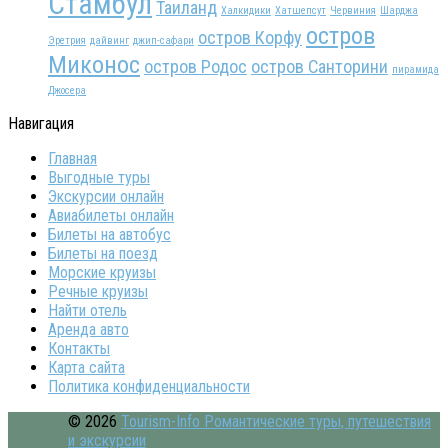
Стамбул
Таиланд
Халкидики
Хатшепсут
Червиния
Шарджа
остров
остров Корфу
Эретрия
дайвинг
джип-сафари
Миконос
остров Родос
остров Санторини
пирамида
Джосера
Навигация
Главная
Выгодные туры
Экскурсии онлайн
Авиабилеты онлайн
Билеты на автобус
Билеты на поезд
Морские круизы
Речные круизы
Найти отель
Аренда авто
Контакты
Карта сайта
Политика конфиденциальности
© 2026
Tourism-Info Романтические туры, путешествия
и экскурсии