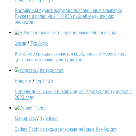
Российский турист повредил позвоночник в аквапарке
Пхукета и попал на 2 110 936 рублей медицинских
расходов
Отели
/
ТурИнфо
В отелях Хургады начинается празднование Нового года:
цены на проживание для туристов
Новости
/
ТурИнфо
Перечислены самые шокирующие запреты для туристов в
2023 году
Маршруты
/
ТурИнфо
Cathay Pacific открывает новые рейсы в Камбоджу