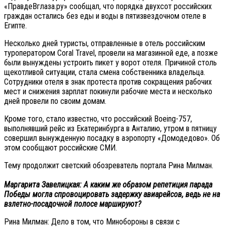
«ПравдеВглаза.ру» сообщал, что порядка двухсот российских
граждан остались без еды и воды в пятизвездочном отеле в
Египте.
Несколько дней туристы, отправленные в отель российским
туроператором Coral Travel, провели на магазинной еде, а позже
были вынуждены устроить пикет у ворот отеля. Причиной столь
щекотливой ситуации, стала смена собственника владельца.
Сотрудники отеля в знак протеста против сокращения рабочих
мест и снижения зарплат покинули рабочие места и несколько
дней провели по своим домам.
Кроме того, стало известно, что российский Boeing-757,
выполнявший рейс из Екатеринбурга в Анталию, утром в пятницу
совершил вынужденную посадку в аэропорту «Домодедово». Об
этом сообщают российские СМИ.
Тему продолжит светский обозреватель портала Рина Милман.
Маргарита Завелицкая: А каким же образом репетиция парада
Победы могла спровоцировать задержку авиарейсов, ведь не на
взлетно-посадочной полосе маршируют?
Рина Милман: Дело в том, что Минобороны в связи с