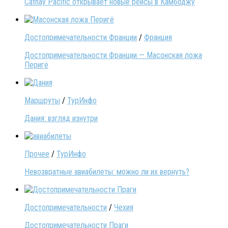
Cathay Pacific открывает новые рейсы в Камбоджу
Достопримечательности Франции
/
Франция
Достопримечательности Франции — Масонская ложа
Перигё
Маршруты
/
ТурИнфо
Дания: взгляд изнутри
Прочее
/
ТурИнфо
Невозвратные авиабилеты: можно ли их вернуть?
Достопримечательности
/
Чехия
Достопримечательности Праги