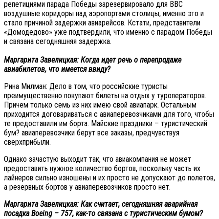
репетициями парада Победы зарезервировало для ВВС
воздушные коридоры над аэропортами столицы, именно это и
стало причиной задержки авиарейсов. Кстати, представители
«Домодедово» уже подтвердили, что именно с парадом Победы
и связана сегодняшняя задержка.
Маргарита Завелицкая: Когда идет речь о перепродаже
авиабилетов, что имеется ввиду?
Рина Милман: Дело в том, что российские туристы
преимущественно покупают билеты на отдых у туроператоров.
Причем только семь из них имею свой авиапарк. Остальным
приходится договариваться с авиаперевозчиками для того, чтобы
те предоставили им борта. Майские праздники – туристический
бум? авиаперевозчики берут все заказы, предчувствуя
сверхприбыли.
Однако зачастую выходит так, что авиакомпания не может
предоставить нужное количество бортов, поскольку часть их
лайнеров сильно изношены и их просто не допускают до полетов,
а резервных бортов у авиаперевозчиков просто нет.
Маргарита Завелицкая: Как считает, сегодняшняя аварийная
посадка Boeing – 757, как-то связана с туристическим бумом?