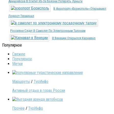
Авиарейсов В Египет Из-За Боязни Потерять Деньги
В Аэропорту «Борисполь» Открывают
Лоукост-Терминал
Россияне Сядут В Самолет По Электронным Талонам
В Венеции Открылся Карнавал
Популярное
Свежее
Популярное
Метки
Маршруты
/
ТурИнфо
Активный отдых в горах России
Прочее
/
ТурИнфо