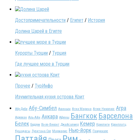
Достопримечательности
/
Египет
/
История
Долина Царей в Египте
Курорты Турции
/
Турция
Где лучшее море в Турции
Прочее
/
ТурИнфо
Изумительная кухня острова Крит
Абу-Симбел
Агра
Абу-Даби
Авиньон
Агиа Марина
Агиос Николаос
Бангкок
Барселона
Анкара
Аджман
Аль-Айн
Афины
Белек
Кемер
Бодрум
Во-ле-Виконт
Джайсалмер
Криопиги
Кронплатц
Нью-йорк
Кушадасы
Лузитана Сол
Мармарис
Памуккале
Паттайя
Рим
Прага