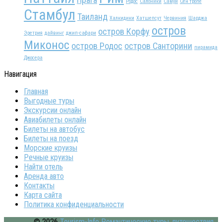
Родос
Салоники
Самуи
Сен тропе
Стамбул
Таиланд
Халкидики
Хатшепсут
Червиния
Шарджа
остров
остров Корфу
Эретрия
дайвинг
джип-сафари
Миконос
остров Родос
остров Санторини
пирамида
Джосера
Навигация
Главная
Выгодные туры
Экскурсии онлайн
Авиабилеты онлайн
Билеты на автобус
Билеты на поезд
Морские круизы
Речные круизы
Найти отель
Аренда авто
Контакты
Карта сайта
Политика конфиденциальности
© 2026
Tourism-Info Романтические туры, путешествия