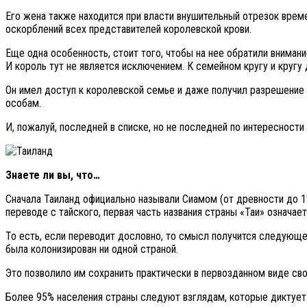
Его жена также находится при власти внушительный отрезок време
оскорблений всех представителей королевской крови.
Еще одна особенность, стоит того, чтобы на нее обратили вниман
И король тут не является исключением. К семейном кругу и кругу д
Он имел доступ к королевской семье и даже получил разрешение н
особам.
И, пожалуй, последней в списке, но не последней по интересност
Знаете ли вы, что…
Сначала Таиланд официально называли Сиамом (от древности до 193
переводе с тайского, первая часть названия страны «Таи» означает
То есть, если переводит дословно, то смысл получится следующег
была колонизирован ни одной страной.
Это позволило им сохранить практически в первозданном виде сво
Более 95% населения страны следуют взглядам, которые диктует 