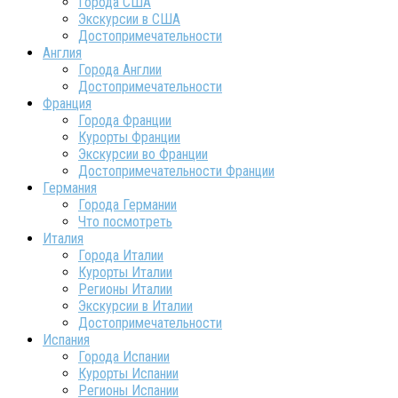
Города США
Экскурсии в США
Достопримечательности
Англия
Города Англии
Достопримечательности
Франция
Города Франции
Курорты Франции
Экскурсии во Франции
Достопримечательности Франции
Германия
Города Германии
Что посмотреть
Италия
Города Италии
Курорты Италии
Регионы Италии
Экскурсии в Италии
Достопримечательности
Испания
Города Испании
Курорты Испании
Регионы Испании