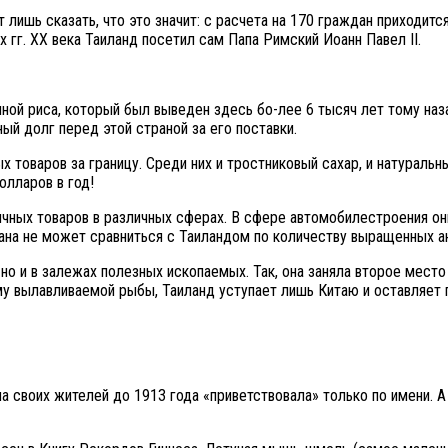
ишь сказать, что это значит: с расчета на 170 граждан приходится
х гг. ХХ века Таиланд посетил сам Папа Римский Иоанн Павел II.
иной риса, который был выведен здесь бо-лее 6 тысяч лет тому наз
ый долг перед этой страной за его поставки.
х товаров за границу. Среди них и тростниковый сахар, и натураль
олларов в год!
ичных товаров в различных сферах. В сфере автомобилестроения он
ана не может сравниться с Таиландом по количеству выращенных а
 но и в залежах полезных ископаемых. Так, она заняла второе мест
му вылавливаемой рыбы, Таиланд уступает лишь Китаю и оставляет 
на своих жителей до 1913 года «приветствовала» только по имени. А