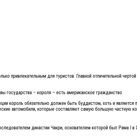
олько привлекательным для туристов. Главной отличительной чертой 
вы государства – короля – есть американское гражданство.
уции король обязательно должен быть буддистом, хоть и является 
еские автомобили, которые составляют самую большую частную ко
ледователем династии Чакри, основателем которой был Рама I в ХI