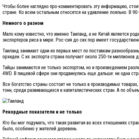
Чтобы более наглядно про-комментировать эту информацию, стоит л
стране. Ко всем остальным относятся на удивление лояльно. В 90-
Немного о разном
Мало кому известно, что именно Таиланд, а не Китай является род
экспортеров риса в мире. Рос-сия до сих пор имеет государственн
Таиланд занимает одни из первых мест по поставкам разнообразны
орхидеи. С их экспорта страна получает около 250-ти миллионов д
Тайцы занимаются не только экспортом, но и произведением разл
4WD. В пищевой сфере они продвинулись еще дальше: ни одна стр
Все богатство страны состоит не только в производимых товарах,
тонн, среди развивающихся и капиталистических стран. А по объе
Рекордные показатели и не только
Кто бы мог подумать, что такая развитая во всех отношениях стра
было, особенно у жителей деревень.