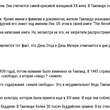
ни. Она считается самой красивой женщиной ХХ века. В Таиланде оч
ие. Кроме имени и фамилии в документах, жители Таиланда указываю
рузей его знают под именем Лек. Об этом в своей книге “The Revolu
а написание книги. Но, несмотря на это, ее запретили распростра
и является тот факт, что День Отца и День Матери отмечается в дни
9 года), потом название было изменено на Таиланд. В 1945 страну 
 «свобода», а вторая «ланд» ? «земля».
о содержания: «земля свободы». Это и неудивительно! Ведь Таилан
ю культуру, которая была принята еще в ХIII веке. И еще они соб
буддизм. В Таиланде более 30 тысяч буддийских храмов. В их стен