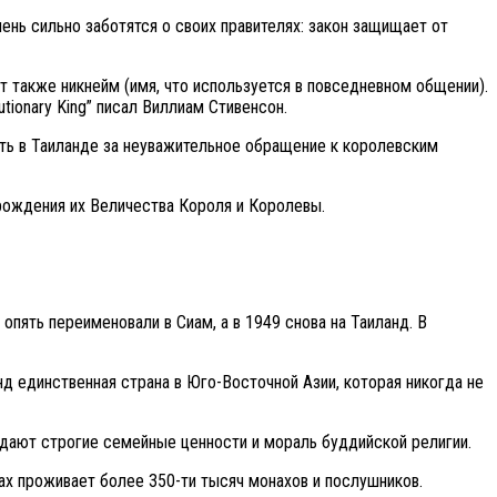
ень сильно заботятся о своих правителях: закон защищает от
т также никнейм (имя, что используется в повседневном общении).
tionary King” писал Виллиам Стивенсон.
нять в Таиланде за неуважительное обращение к королевским
 рождения их Величества Короля и Королевы.
опять переименовали в Сиам, а в 1949 снова на Таиланд. В
д единственная страна в Юго-Восточной Азии, которая никогда не
людают строгие семейные ценности и мораль буддийской религии.
ах проживает более 350-ти тысяч монахов и послушников.