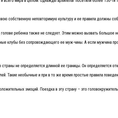
 и всего мира в целом. Однажды архипелаг посетили более 150-ти 
 свою собственную неповторимую культуру и ее правила должны собл
 к голове ребенка также не следует. Этим можно вызвать большое н
ные клубы без сопровождающего ее муж-чины. А если мужчина прове
р страны не определяется длинной ее границы. Он определяется от
елей. Такие необычные и при в то же время простые правила поведе
положительных эмоций. Поездка в эту страну – это головокружитель