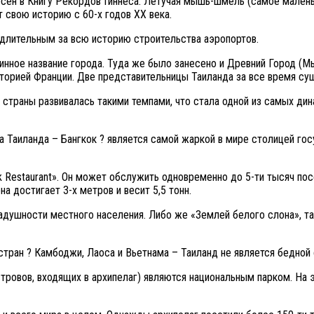
несен в Книгу Рекордов Гиннеса. Летучая мышь-шмель (самое мален
т свою историю с 60-х годов ХХ века.
 длительным за всю историю строительства аэропортов.
линное название города. Туда же было занесено и Древний Город (
торией Франции. Две представительницы Таиланда за все время су
ка страны развивалась такими темпами, что стала одной из самых д
а Таиланда – Бангкок ? является самой жаркой в мире столицей го
 Restaurant». Он может обслужить одновременно до 5-ти тысяч пос
на достигает 3-х метров и весит 5,5 тонн.
адушности местного населения. Либо же «Землей белого слона», т
стран ? Камбоджи, Лаоса и Вьетнама – Таиланд не является бедной 
стровов, входящих в архипелаг) являются национальным парком. На 