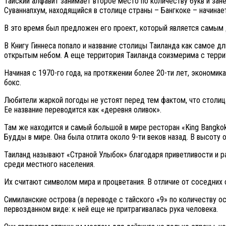
Тайский алфавит занимает второе место по количеству букв и за
Суваннапхум, находящийся в столице страны – Бангкоке – начинае
В это время был предложен его проект, который является самым
В Книгу Гиннеса попало и название столицы Таиланда как самое д
открытым небом. А еще территория Таиланда соизмерима с терри
Начиная с 1970-го года, на протяжении более 20-ти лет, экономи
бокс.
Любители жаркой погоды не устоят перед тем фактом, что столиц
Ее название переводится как «деревня оливок».
Там же находится и самый большой в мире ресторан «King Bangkok
Будды в мире. Она была отлита около 9-ти веков назад. В высоту о
Таиланд называют «Страной Улыбок» благодаря приветливости и р
среди местного населения.
Их считают символом мира и процветания. В отличие от соседних 
Симиланские острова (в переводе с тайского «9» по количеству о
первозданном виде: к ней еще не притрагивалась рука человека.