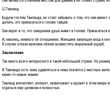
Они являются отличным местом для дайвинга не только страны, но
Будучи гостем Таиланда, не стоит забывать о том, что они имеют
делать, это прикасаться к голове тайцев.
Они верят в то, что священная душа живет в голове. Прикасаться
И, наконец, немного об отношениях. Женщине запрещен вход в ноч
В случае отказа мужчина обязан возместить моральный ущерб.
Заключение
Так много всего интересного в такой небольшой стране. Но разме
В Таиланде есть чему удивляться и чему поучится у местных жит
какие-то новые знания.
Таиланд впечатляет, волнует, захватывает и кружит в этом вихре 
отдаться ему целиком и полностью.