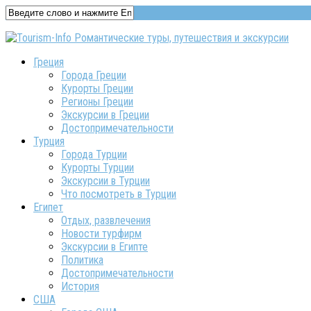
Греция
Города Греции
Курорты Греции
Регионы Греции
Экскурсии в Греции
Достопримечательности
Турция
Города Турции
Курорты Турции
Экскурсии в Турции
Что посмотреть в Турции
Египет
Отдых, развлечения
Новости турфирм
Экскурсии в Египте
Политика
Достопримечательности
История
США