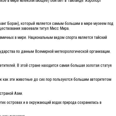
ькое в мире млекопитающее) обитает в Таиланде. Аэропорт
Мыанг Боран), который является самым большим в мире музеем под
ществования завоевали титул Мисс Мира.
инамичных в мире. Национальным видом спорта является тайский
сударства по данным Всемирной метеорологической организации.
етителей. В этой стране находится самая большая золотая статуя
ак как эти животные до сих пор пользуются большим авторитетом
страной Азии.
этих островах и в окружающий водах природа сохранилась в