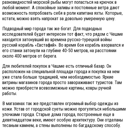
разновидностей морской рыбы могут попасться на крючок в
любой момент. А спокойные заливы и постоянные ветра дают
возможность попробовать себя в роли капитана яхты. Которые,
кстати, можно взять напрокат за довольно умеренную цену.
Подводный мир города так же богат. Для подводных
исследователей будет интересен тот факт, что рядом с Чешме
находится затонувший во времена русско-турецкой войны
русский корабль «Евстафий». Во время боя корабль взорвался и
его станки затонули на глубине 40-50 метров, на расстоянии
около 400 метров от берега.
Для любителей покупок в Чашме есть отличный базар. Он
расположен на специальной площади города и покупка на нем
уже стала больше традицией, чем необходимостью. Яркие
витрины магазинов города просто завораживают туристов. Там
можно приобрести всевозможные картины, ковры ручной
работы.
В магазинах так же представлен огромный выбор одежды из
кожи. Устав от городской суеты можно прогуляться небольшими
улочками города. Старые дома города, построенные еще в
девятнадцатом веке, имеют особую архитектуру. Они отделаны
тесаным камнем, а стены выполнены по багдадскому способу.