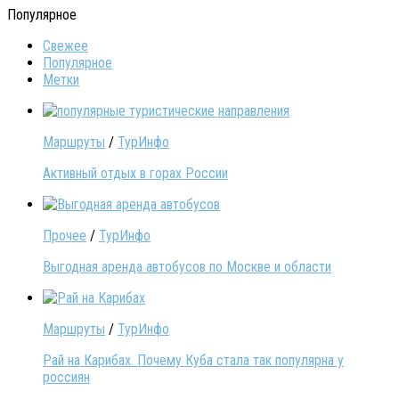
Популярное
Свежее
Популярное
Метки
Маршруты
/
ТурИнфо
Активный отдых в горах России
Прочее
/
ТурИнфо
Выгодная аренда автобусов по Москве и области
Маршруты
/
ТурИнфо
Рай на Карибах. Почему Куба стала так популярна у
россиян