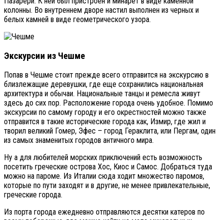
Пазарери. К ней был пристроен и минарет в виде каменной
колонны. Во внутреннем дворе настил выполнен из черных и
белых камней в виде геометрического узора.
Экскурсии из Чешме
Попав в Чешме стоит прежде всего отправится на экскурсию в
близлежащие деревушки, где еще сохранились национальная
архитектура и обычаи. Национальные танцы и ремесла живут
здесь до сих пор. Расположение города очень удобное. Помимо
экскурсии по самому городу и его окрестностей можно также
отправится в такие исторические города как, Измир, где жил и
творил великий Гомер, Эфес – город Гераклита, или Пергам, один
из самых знаменитых городов античного мира.
Ну а для любителей морских приключений есть возможность
посетить греческие острова Хос, Киос и Самос. Добраться туда
можно на пароме. Из Италии сюда ходит множество паромов,
которые по пути заходят и в другие, не менее привлекательные,
греческие города.
Из порта города ежедневно отправляются десятки катеров по