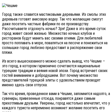
Город также славится мастиковыми деревьями. Из смолы этих
деревьев готовят анисовую водку. Так что желающие смогут
даже посетить частные фабрики по ее производству.
Рассчитываете отдохнуть ночью? Зря! Даже в это время суток
город живет своей жизнью. Множество ночных клубов и
ресторанов будут манить вас своими огнями. Для любителей
просто поплавать в море, поваляться на песоче и понежиться на
солнышке город любезно предоставит в распоряжение свои
пляжи.
Из всего вышесказанного можно сделать вывод, что Чешме –
это город, в котором гармонично сочетаются национальные
турецкие традиции и веяния новой эпохи. Город встречает своих
гостей вниманием и добродушием. Вот почему множество
представителей турецкой элиты с удовольствием проводят
именно здесь свои отпуска.
Так что время, проведенное вами в Чешме, запомнится надолго, а
сувениры, привезенные отсюда, понравятся даже самым
прихотливым друзьям. Уверены, город настолько впечатлит, что у
каждого туриста непременно возникнет желание посетить его