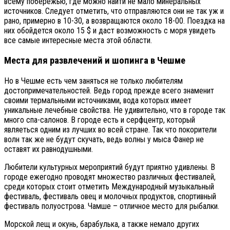
всему побережью, где можно найти не мало минеральных
источников. Следует отметить, что отправляются они не так уж и
рано, примерно в 10-30, а возвращаются около 18-00. Поездка на
них обойдется около 15 $ и даст возможность с моря увидеть
все самые интересные места этой области.
Места для развлечений и шопинга в Чешме
Но в Чешме есть чем заняться не только любителям
достопримечательностей. Ведь город прежде всего знаменит
своими термальными источниками, вода которых имеет
уникальные лечебные свойства. Не удивительно, что в городе так
много спа-салонов. В городе есть и серфцентр, который
являеться одним из лучших во всей стране. Так что покорители
волн так же не будут скучать, ведь волны у мыса Фанер не
оставят их равнодушными.
Любители культурных мероприятий будут приятно удивлены. В
городе ежегодно проводят множество различных фестивалей,
среди которых стоит отметить Международный музыкальный
фестиваль, фестиваль овец и молочных продуктов, спортивный
фестиваль полуострова. Чамше – отличное место для рыбалки.
Морской лещ и окунь, барабулька, а также немало других