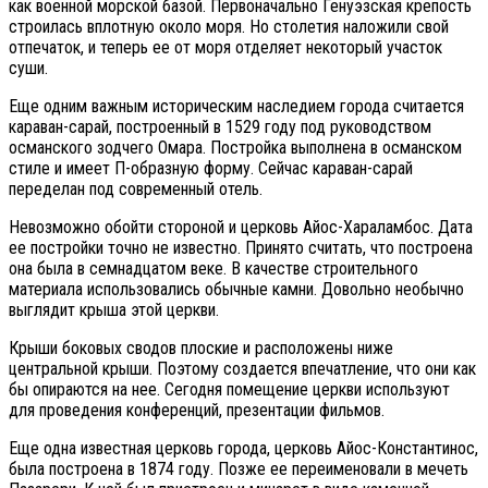
как военной морской базой. Первоначально Генуэзская крепость
строилась вплотную около моря. Но столетия наложили свой
отпечаток, и теперь ее от моря отделяет некоторый участок
суши.
Еще одним важным историческим наследием города считается
караван-сарай, построенный в 1529 году под руководством
османского зодчего Омара. Постройка выполнена в османском
стиле и имеет П-образную форму. Сейчас караван-сарай
переделан под современный отель.
Невозможно обойти стороной и церковь Айос-Хараламбос. Дата
ее постройки точно не известно. Принято считать, что построена
она была в семнадцатом веке. В качестве строительного
материала использовались обычные камни. Довольно необычно
выглядит крыша этой церкви.
Крыши боковых сводов плоские и расположены ниже
центральной крыши. Поэтому создается впечатление, что они как
бы опираются на нее. Сегодня помещение церкви используют
для проведения конференций, презентации фильмов.
Еще одна известная церковь города, церковь Айос-Константинос,
была построена в 1874 году. Позже ее переименовали в мечеть