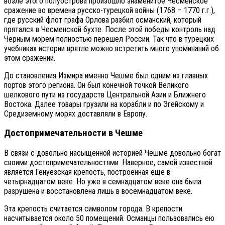
возле этого полуострова произошло знаменитое Чесменское
сражение во времена русско-турецкой войны (1768 – 1770 г.г.),
где русский флот графа Орлова разбил османский, который
прятался в Чесменской бухте. После этой победы контроль над
Черным морем полностью перешел России. Так что в турецких
учебниках истории врятле можно встретить много упоминаний об
этом сражении.
До становления Измира именно Чешме был одним из главных
портов этого региона. Он был конечной точкой Великого
шелкового пути из государств Центральной Азии и Ближнего
Востока. Далее товары грузили на корабли и по Эгейскому и
Средиземному морях доставляли в Европу.
Достопримечательности в Чешме
В связи с довольно насыщенной историей Чешме довольно богат
своими достопримечательностями. Наверное, самой известной
является Генуезская крепость, построенная еще в
четырнадцатом веке. Но уже в семнадцатом веке она была
разрушена и восстановлена лишь в восемнадцатом веке.
Эта крепость считается символом города. В крепости
насчитывается около 50 помещений. Османцы пользовались ею