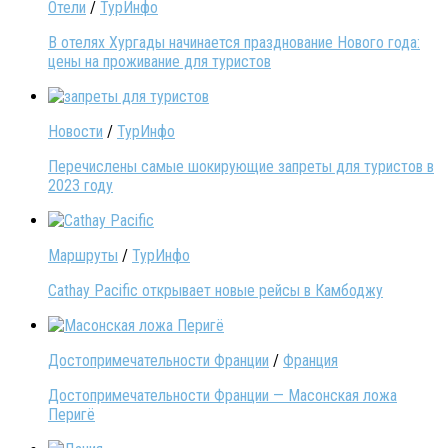
Отели
/
ТурИнфо
В отелях Хургады начинается празднование Нового года:
цены на проживание для туристов
Новости
/
ТурИнфо
Перечислены самые шокирующие запреты для туристов в
2023 году
Маршруты
/
ТурИнфо
Cathay Pacific открывает новые рейсы в Камбоджу
Достопримечательности Франции
/
Франция
Достопримечательности Франции — Масонская ложа
Перигё