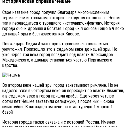
Историческая справка Чешме
Свое название город получил благодаря многочисленным
термальным источникам, которые находятся около него. Чешме
так и переводиться с турецкого «источник», «фонтан». История
города очень древняя и богатая. Город был основан еще в 9 веке
до нашей эры и был известен как Киссос.
Позже царь Лидии Алиатт про вторжении его полностью
уничтожил. Произошло это в седьмом веке до нашей эры. Но
уже через три века город попадает под власть Александра
Македонского, а дальше становиться частью Пергамского
царства.
Во втором веке нашей эры город захватывают римляне. Но не
надолго. Уже в четвертом веке он переходит во власть Византии,
а в седьмом веке в город пришли арабы. Еще через четыре
сотни лет Чешме захватили сельджуки, а после них – снова
византийцы. В пятнадцатом веке он стал турецкой морской
базой.
История города также связана и с историей России. Именно