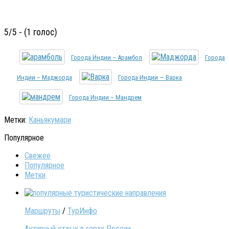
5/5 - (1 голос)
Города Индии – Арамбол
Города
Индии – Маджорда
Города Индии — Варка
Города Индии – Мандрем
Метки:
Каньякумари
Популярное
Свежее
Популярное
Метки
Маршруты
/
ТурИнфо
Активный отдых в горах России