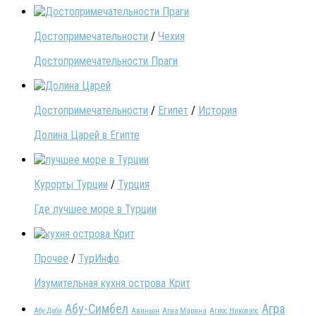
Достопримечательности
/
Чехия
Достопримечательности Праги
Достопримечательности
/
Египет
/
История
Долина Царей в Египте
Курорты Турции
/
Турция
Где лучшее море в Турции
Прочее
/
ТурИнфо
Изумительная кухня острова Крит
Абу-Симбел
Агра
Абу-Даби
Авиньон
Агиа Марина
Агиос Николаос