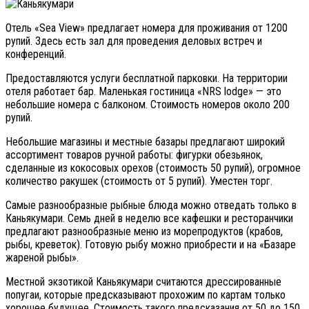
Отель «Sea View» предлагает номера для проживания от 1200
рупий. Здесь есть зал для проведения деловых встреч и
конференций.
Предоставляются услуги бесплатной парковки. На территории
отеля работает бар. Маленькая гостиница «NRS lodge» — это
небольшие номера с балконом. Стоимость номеров около 200
рупий.
Небольшие магазины и местные базары предлагают широкий
ассортимент товаров ручной работы: фигурки обезьянок,
сделанные из кокосовых орехов (стоимость 50 рупий), огромное
количество ракушек (стоимость от 5 рупий). Уместен торг.
Самые разнообразные рыбные блюда можно отведать только в
Каньякумари. Семь дней в неделю все кафешки и ресторанчики
предлагают разнообразные меню из морепродуктов (крабов,
рыбы, креветок). Готовую рыбу можно приобрести и на «Базаре
жареной рыбы».
Местной экзотикой Каньякумари считаются дрессированные
попугаи, которые предсказывают прохожим по картам только
хорошее будущее. Стоимость такого предсказания от 50 до 150