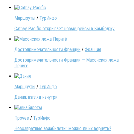
Маршруты
/
ТурИнфо
Cathay Pacific открывает новые рейсы в Камбоджу
Достопримечательности Франции
/
Франция
Достопримечательности Франции — Масонская ложа
Перигё
Маршруты
/
ТурИнфо
Дания: взгляд изнутри
Прочее
/
ТурИнфо
Невозвратные авиабилеты: можно ли их вернуть?