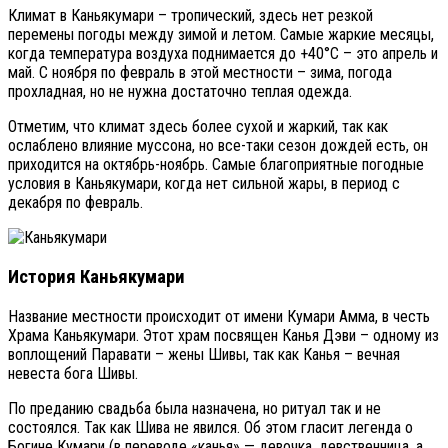
Климат в Каньякумари – тропический, здесь нет резкой
перемены погоды между зимой и летом. Самые жаркие месяцы,
когда температура воздуха поднимается до +40°С – это апрель и
май. С ноября по февраль в этой местности – зима, погода
прохладная, но не нужна достаточно теплая одежда.
Отметим, что климат здесь более сухой и жаркий, так как
ослаблено влияние муссона, но все-таки сезон дождей есть, он
приходится на октябрь-ноябрь. Самые благоприятные погодные
условия в Каньякумари, когда нет сильной жары, в период с
декабря по февраль.
История Каньякумари
Название местности происходит от имени Кумари Амма, в честь
Храма Каньякумари. Этот храм посвящен Канья Дэви – одному из
воплощений Паравати – жены Шивы, так как Канья – вечная
невеста бога Шивы.
По преданию свадьба была назначена, но ритуал так и не
состоялся. Так как Шива не явился. Об этом гласит легенда о
Богине Кумари (в переводе «канья» — девочка, девственница, а