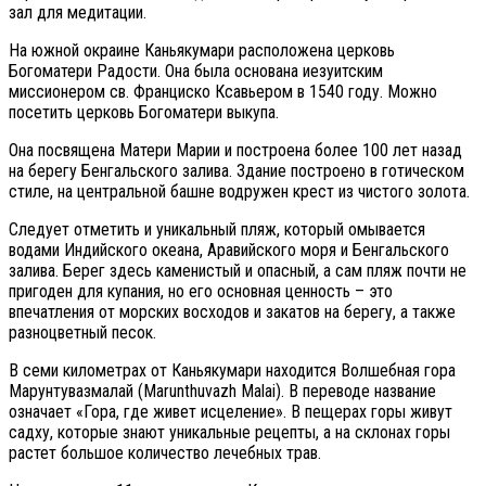
зал для медитации.
На южной окраине Каньякумари расположена церковь
Богоматери Радости. Она была основана иезуитским
миссионером св. Франциско Ксавьером в 1540 году. Можно
посетить церковь Богоматери выкупа.
Она посвящена Матери Марии и построена более 100 лет назад
на берегу Бенгальского залива. Здание построено в готическом
стиле, на центральной башне водружен крест из чистого золота.
Следует отметить и уникальный пляж, который омывается
водами Индийского океана, Аравийского моря и Бенгальского
залива. Берег здесь каменистый и опасный, а сам пляж почти не
пригоден для купания, но его основная ценность – это
впечатления от морских восходов и закатов на берегу, а также
разноцветный песок.
В семи километрах от Каньякумари находится Волшебная гора
Марунтувазмалай (Marunthuvazh Malai). В переводе название
означает «Гора, где живет исцеление». В пещерах горы живут
садху, которые знают уникальные рецепты, а на склонах горы
растет большое количество лечебных трав.