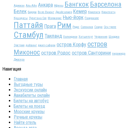
Бангкок
Барселона
Анкара
Аджман
Аль-Айн
Афины
Белек
Кемер
Бодрум
Во-ле-Виконт
Джайсалмер
Криопиги
Кронплатц
Нью-йорк
Кушадасы
Лузитана Сол
Мармарис
Памуккале
Паттайя
Рим
Прага
Родос
Салоники
Самуи
Сен тропе
Стамбул
Таиланд
Халкидики
Хатшепсут
Червиния
Шарджа
остров
остров Корфу
Эретрия
дайвинг
джип-сафари
Миконос
остров Родос
остров Санторини
пирамида
Джосера
Навигация
Главная
Выгодные туры
Экскурсии онлайн
Авиабилеты онлайн
Билеты на автобус
Билеты на поезд
Морские круизы
Речные круизы
Найти отель
Аренда авто