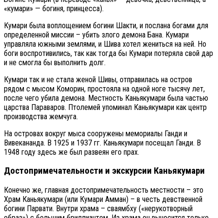
«кумари» — богиня, принцесса).
Кумари была воплощением богини Шакти, и послана богами для
определенной миссии – убить злого демона Бана. Кумари
управляла южными землями, и Шива хотел жениться на ней. Но
боги воспротивились, так как тогда бы Кумари потеряла свой дар
и не смогла бы выполнить долг.
Кумари так и не стала женой Шивы, отправилась на остров
рядом с мысом Коморин, простояла на одной ноге тысячу лет,
после чего убила демона. Местность Каньякумари была частью
царства Параваров. Птолемей упоминал Каньякумари как центр
производства жемчуга.
На островах вокруг мыса сооружены мемориалы Ганди и
Вивекананда. В 1925 и 1937 гг. Каньякумари посещал Ганди. В
1948 году здесь же был развеян его прах.
Достопримечательности и экскурсии Каньякумари
Конечно же, главная достопримечательность местности – это
Храм Каньякумари (или Кумари Амман) – в честь девственной
богини Парвати. Внутри храма – сваямбху («нерукотворный
образ») с большим бриллиантом. Из храма он выносится только