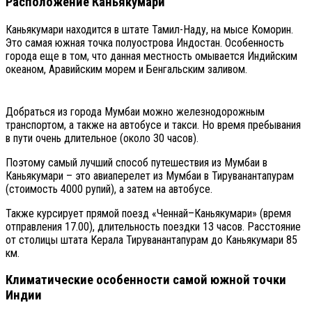
Расположение Каньякумари
Каньякумари находится в штате Тамил-Наду, на мысе Коморин.
Это самая южная точка полуострова Индостан. Особенность
города еще в том, что данная местность омывается Индийским
океаном, Аравийским морем и Бенгальским заливом.
Добраться из города Мумбаи можно железнодорожным
транспортом, а также на автобусе и такси. Но время пребывания
в пути очень длительное (около 30 часов).
Поэтому самый лучший способ путешествия из Мумбаи в
Каньякумари – это авиаперелет из Мумбаи в Тируванантапурам
(стоимость 4000 рупий), а затем на автобусе.
Также курсирует прямой поезд «Ченнай–Каньякумари» (время
отправления 17.00), длительность поездки 13 часов. Расстояние
от столицы штата Керала Тируванантапурам до Каньякумари 85
км.
Климатические особенности самой южной точки
Индии