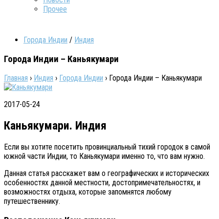
Прочее
Города Индии
/
Индия
Города Индии – Каньякумари
Главная
›
Индия
›
Города Индии
›
Города Индии – Каньякумари
2017-05-24
Каньякумари. Индия
Если вы хотите посетить провинциальный тихий городок в самой
южной части Индии, то Каньякумари именно то, что вам нужно.
Данная статья расскажет вам о географических и исторических
особенностях данной местности, достопримечательностях, и
возможностях отдыха, которые запомнятся любому
путешественнику.