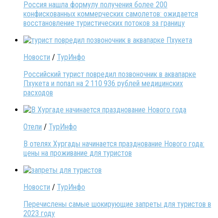
Россия нашла формулу получения более 200
конфискованных коммерческих самолетов: ожидается
восстановление туристических потоков за границу
Новости
/
ТурИнфо
Российский турист повредил позвоночник в аквапарке
Пхукета и попал на 2 110 936 рублей медицинских
расходов
Отели
/
ТурИнфо
В отелях Хургады начинается празднование Нового года:
цены на проживание для туристов
Новости
/
ТурИнфо
Перечислены самые шокирующие запреты для туристов в
2023 году