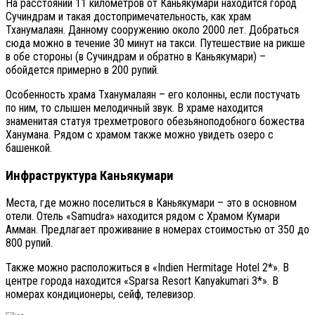
На расстоянии 11 километров от Каньякумари находится город
Сучиндрам и такая достопримечательность, как храм
Тханумалаян. Данному сооружению около 2000 лет. Добраться
сюда можно в течение 30 минут на такси. Путешествие на рикше
в обе стороны (в Сучиндрам и обратно в Каньякумари) –
обойдется примерно в 200 рупий.
Особенность храма Тханумалаян – его колонны, если постучать
по ним, то слышен мелодичный звук. В храме находится
знаменитая статуя трехметрового обезьяноподобного божества
Ханумана. Рядом с храмом также можно увидеть озеро с
башенкой.
Инфраструктура Каньякумари
Места, где можно поселиться в Каньякумари – это в основном
отели. Отель «Samudra» находится рядом с Храмом Кумари
Амман. Предлагает проживание в номерах стоимостью от 350 до
800 рупий.
Также можно расположиться в «Indien Hermitage Hotel 2*». В
центре города находится «Sparsa Resort Kanyakumari 3*». В
номерах кондиционеры, сейф, телевизор.