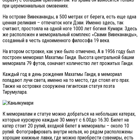
при церемониальных омовениях.
На острове Вивекананды, в 500 метрах от берега, есть еще одна
ценная реликвия – отпечаток ноги Дэви. Именно здесь, так
считают, простояла на одной ноге 1000 лет богиня Кумари. Здесь
же расположен и мемориальный комплекс «Свами Вивекананды»,
созданный в честь одноименного философа 19 века.
На втором островке, как уже было отмечено, А в 1956 году был
построен мемориал Махатмы Ганди. Высота центральной башни
мемориала 79 футов, означает количество лет прожитых Ганди.
Каждый год в день рождения Махатмы Ганди, в мемориал
попадают лучи света, именно на то место, где стоял его прах.
Также на островке сооружена гигантская статуя поэта
Тирумулара.
К мемориалам и статуе можно добраться на небольших катерах,
которые курсирую каждые 30 минут с 6.00до 16.30. Билет на
катер стоит 20 рупий, входной билет в мемориалы – около 10
рупий. Фотографировать внутри нельзя, но рядом расположены
хорошие книжные лавки, где можно приобрести сувениры, есть