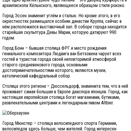
архиепископа Кёльнского, являющееся образцом стиля рококо.
Город Эссен знаменит углём и сталью. Но кроме этого, в его
окрестностях размещался особняк династии Круппа, сейчас в
нём расположился выставочный зал. В соборе города находится
старейшая скульптура Девы Марии, которую датируют 990
годом.
Город Бонн – бывшая столица ФРГ и место рождения
гениального композитора Людвига ван Бетховена чарует всех
гостей и туристов города своей неповторимой атмосферой
старого средневекового города, основными
достопримечательностями которого, являются музеи,
католический кафедральный собор.
Столица этого региона – Дюссельдорф, знаменита тем, что в ней
проживает самая большая в Европе диаспора японцев. Город, как
настоящая европейская столица богат магазинами, бутиками,
развлекательными центрами и легендарным пивом Altbier.
Город Мюнстер – столица велосипедного спорта Германии,
велосипедов здесь больше, чем жителей. Город интересен