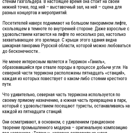
стенам газгольдера. В настоящее время она стоит на своей
нижней точке, под ней – выставочный зал, на ней – сцена для
разных концертов и мероприятий.
Посетителей наверх поднимают на большом панорамном лифте,
скользящем в темноте по внутренней стороне. Даже взрослые с
удовольствием катаются на лифте по несколько раз, настолько
захватывающее это зрелище. С крыши этого здания видна
шикарная панорама Рурской области, которой можно любоваться
до бесконечности…
Не менее интересным является и Террикон «Ганиль»,
образовавшийся при отвале породы в процессе добычи угля. На
северной части террикона расположены пятнадцать «станций»,
каждая из которых повествует о каком-либо стоянии крестного
пути.
Что удивительно, северная часть террикона используется по
своему прямому назначению, а южная часть превращена в парк,
который с удовольствием посещают туристы, останавливаясь на
каждой из пятнадцати станций.
Они осматривают, в основном, с удивлением грандиозное
творение промышленного модерна – оригинальную композицию