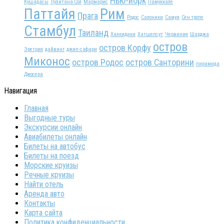
Нью-йорк
Кушадасы
Лузитана Сол
Мармарис
Памуккале
Паттайя
Рим
Прага
Родос
Салоники
Самуи
Сен тропе
Стамбул
Таиланд
Халкидики
Хатшепсут
Червиния
Шарджа
остров
остров Корфу
Эретрия
дайвинг
джип-сафари
Миконос
остров Родос
остров Санторини
пирамида
Джосера
Навигация
Главная
Выгодные туры
Экскурсии онлайн
Авиабилеты онлайн
Билеты на автобус
Билеты на поезд
Морские круизы
Речные круизы
Найти отель
Аренда авто
Контакты
Карта сайта
Политика конфиденциальности