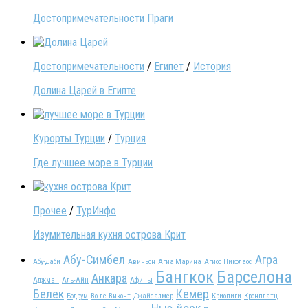
Достопримечательности Праги
Достопримечательности
/
Египет
/
История
Долина Царей в Египте
Курорты Турции
/
Турция
Где лучшее море в Турции
Прочее
/
ТурИнфо
Изумительная кухня острова Крит
Абу-Симбел
Агра
Абу-Даби
Авиньон
Агиа Марина
Агиос Николаос
Бангкок
Барселона
Анкара
Аджман
Аль-Айн
Афины
Белек
Кемер
Бодрум
Во-ле-Виконт
Джайсалмер
Криопиги
Кронплатц