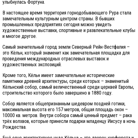
улыбнулась Фортуна.
В настоящее время территория горнодобывающего Рура стала
замечательным культурным центром страны. В бывших
промышленных предприятиях сегодня можно увидеть
художественные выставки, спортивные и развлекательные клубы
и многое другое.
Самый значительный город земли Северный Рейн-Вестфалия –
это Кёльн, который знаменит как замечательная площадка для
проведения международных отраслевых выставок и
художественных экспозиций.
Кроме того, Кёльн имеет замечательные исторические
памятники древней архитектуры, среди которых – знаменитый
Кёльнский собор, самый величественный среди церквей Европы,
строительство которого было завершено в 1880 году.
Собор является общепризнанным шедевром поздней готики,
максимальная высота его 157 метров, общая площадь окон –
10000 кв. метров. Внутри собора самый ценный предмет – рака
трёх волхвов, которые принесли подарки младенцу Иисусу в ночь
Рождества.
Ещё одно архитектурное чудо Кёльна – это дворец курфюрста и