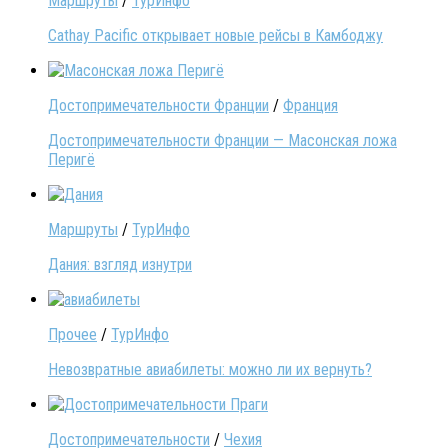
Маршруты
/
ТурИнфо
Cathay Pacific открывает новые рейсы в Камбоджу
Достопримечательности Франции
/
Франция
Достопримечательности Франции — Масонская ложа
Перигё
Маршруты
/
ТурИнфо
Дания: взгляд изнутри
Прочее
/
ТурИнфо
Невозвратные авиабилеты: можно ли их вернуть?
Достопримечательности
/
Чехия