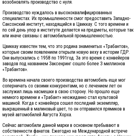
возобновлять производство с нуля.
Производство нуждалось в высококвалифицированных
специалистах. Их промышленности смог предоставить Западно-
Саксонский институт, находящийся в Цвиккау. С того времени и
по сей день упор в институте делается на предметы, которые так
или иначе связаны с автомобильной промышленностью.
Цвиккау известен тем, что это родина знаменитых «Трабантов»,
которые своим появлением открыли новую веху в истории ГДР.
Они выпускались с 1958 по 1991год. За это время с конвейеров
заводов под названием Заксенринг сошло более 3 миллионов
«Трабантов».
Во времена начала своего производства автомобиль еще мог
соперничать со своими конкурентами, но с лечением лет он
заслужил лишь насмешки в свою сторону. Но прошло еще
немного времени и «Трабант» неожиданно стал культовой
машиной. Когда с конвейера сошел последний экземпляр,
выкрашенный в малиновый цвет, то он отправился прямиков в
музей автомобилей Августа Хорха.
Сейчас автомобили данной марки в основном пребывают в
собственности фанатов. Ежегодно на Международной встрече