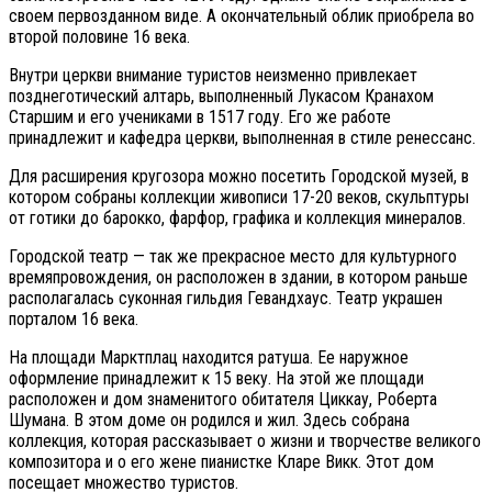
своем первозданном виде. А окончательный облик приобрела во
второй половине 16 века.
Внутри церкви внимание туристов неизменно привлекает
позднеготический алтарь, выполненный Лукасом Кранахом
Старшим и его учениками в 1517 году. Его же работе
принадлежит и кафедра церкви, выполненная в стиле ренессанс.
Для расширения кругозора можно посетить Городской музей, в
котором собраны коллекции живописи 17-20 веков, скульптуры
от готики до барокко, фарфор, графика и коллекция минералов.
Городской театр — так же прекрасное место для культурного
времяпровождения, он расположен в здании, в котором раньше
располагалась суконная гильдия Гевандхаус. Театр украшен
порталом 16 века.
На площади Марктплац находится ратуша. Ее наружное
оформление принадлежит к 15 веку. На этой же площади
расположен и дом знаменитого обитателя Циккау, Роберта
Шумана. В этом доме он родился и жил. Здесь собрана
коллекция, которая рассказывает о жизни и творчестве великого
композитора и о его жене пианистке Кларе Викк. Этот дом
посещает множество туристов.