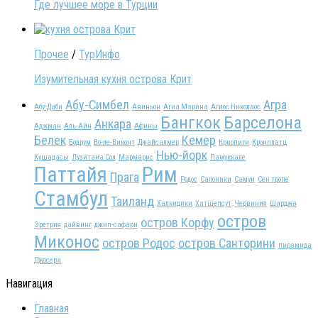
Где лучшее море в Турции
Прочее
/
ТурИнфо
Изумительная кухня острова Крит
Абу-Симбел
Агра
Абу-Даби
Авиньон
Агиа Марина
Агиос Николаос
Бангкок
Барселона
Анкара
Аджман
Аль-Айн
Афины
Белек
Кемер
Бодрум
Во-ле-Виконт
Джайсалмер
Криопиги
Кронплатц
Нью-йорк
Кушадасы
Лузитана Сол
Мармарис
Памуккале
Паттайя
Рим
Прага
Родос
Салоники
Самуи
Сен тропе
Стамбул
Таиланд
Халкидики
Хатшепсут
Червиния
Шарджа
остров
остров Корфу
Эретрия
дайвинг
джип-сафари
Миконос
остров Родос
остров Санторини
пирамида
Джосера
Навигация
Главная