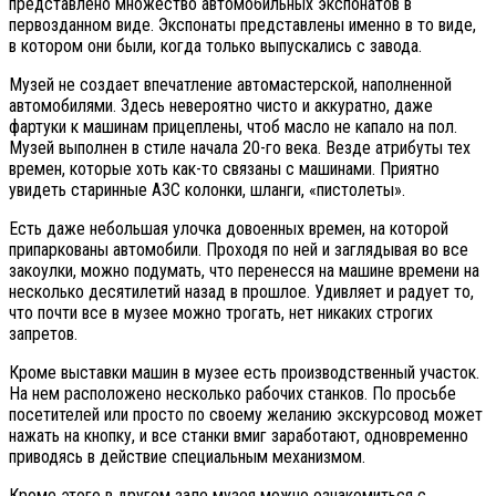
представлено множество автомобильных экспонатов в
первозданном виде. Экспонаты представлены именно в то виде,
в котором они были, когда только выпускались с завода.
Музей не создает впечатление автомастерской, наполненной
автомобилями. Здесь невероятно чисто и аккуратно, даже
фартуки к машинам прицеплены, чтоб масло не капало на пол.
Музей выполнен в стиле начала 20-го века. Везде атрибуты тех
времен, которые хоть как-то связаны с машинами. Приятно
увидеть старинные АЗС колонки, шланги, «пистолеты».
Есть даже небольшая улочка довоенных времен, на которой
припаркованы автомобили. Проходя по ней и заглядывая во все
закоулки, можно подумать, что перенесся на машине времени на
несколько десятилетий назад в прошлое. Удивляет и радует то,
что почти все в музее можно трогать, нет никаких строгих
запретов.
Кроме выставки машин в музее есть производственный участок.
На нем расположено несколько рабочих станков. По просьбе
посетителей или просто по своему желанию экскурсовод может
нажать на кнопку, и все станки вмиг заработают, одновременно
приводясь в действие специальным механизмом.
Кроме этого в другом зале музея можно ознакомиться с