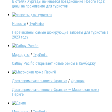
В отелях Хургады начинается празднование Нового года:
цены на проживание для туристов
Новости
/
ТурИнфо
Перечислены самые шокирующие запреты для туристов в
2023 году
Маршруты
/
ТурИнфо
Cathay Pacific открывает новые рейсы в Камбоджу
Достопримечательности Франции
/
Франция
Достопримечательности Франции — Масонская ложа
Перигё
Маршруты
/
ТурИнфо