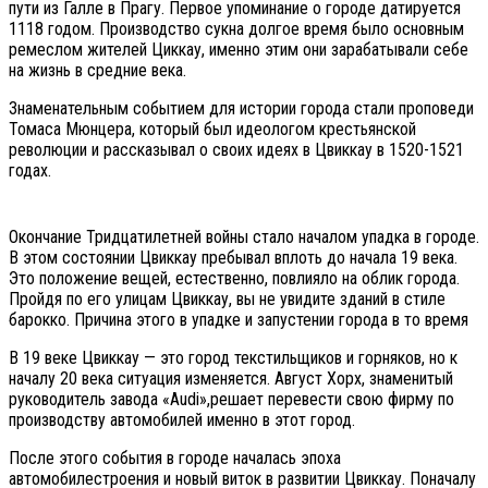
пути из Галле в Прагу. Первое упоминание о городе датируется
1118 годом. Производство сукна долгое время было основным
ремеслом жителей Циккау, именно этим они зарабатывали себе
на жизнь в средние века.
Знаменательным событием для истории города стали проповеди
Томаса Мюнцера, который был идеологом крестьянской
революции и рассказывал о своих идеях в Цвиккау в 1520-1521
годах.
Окончание Тридцатилетней войны стало началом упадка в городе.
В этом состоянии Цвиккау пребывал вплоть до начала 19 века.
Это положение вещей, естественно, повлияло на облик города.
Пройдя по его улицам Цвиккау, вы не увидите зданий в стиле
барокко. Причина этого в упадке и запустении города в то время
В 19 веке Цвиккау — это город текстильщиков и горняков, но к
началу 20 века ситуация изменяется. Август Хорх, знаменитый
руководитель завода «Audi»,решает перевести свою фирму по
производству автомобилей именно в этот город.
После этого события в городе началась эпоха
автомобилестроения и новый виток в развитии Цвиккау. Поначалу