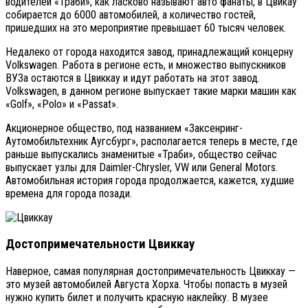
водителей «Траби», как ласково называют авто фанаты, в Цвикау
собирается до 6000 автомобилей, а количество гостей,
пришедших на это мероприятие превышает 60 тысяч человек.
Недалеко от города находится завод, принадлежащий концерну
Volkswagen. Работа в регионе есть, и множество выпускников
ВУЗа остаются в Цвиккау и идут работать на этот завод.
Volkswagen, в данном регионе выпускает такие марки машин как
«Golf», «Polo» и «Passat».
Акционерное общество, под названием «Заксенринг-
Аутомобильтехник Аугсбург», располагается теперь в месте, где
раньше выпускались знаменитые «Траби», общество сейчас
выпускает узлы для Daimler-Chrysler, VW или General Motors.
Автомобильная история города продолжается, кажется, худшие
времена для города позади.
Достопримечательности Цвиккау
Наверное, самая популярная достопримечательность Цвиккау —
это музей автомобилей Августа Хорха. Чтобы попасть в музей
нужно купить билет и получить красную наклейку. В музее