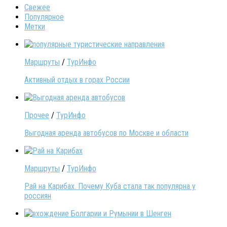
Свежее
Популярное
Метки
Маршруты
/
ТурИнфо
Активный отдых в горах России
Прочее
/
ТурИнфо
Выгодная аренда автобусов по Москве и области
Маршруты
/
ТурИнфо
Рай на Карибах. Почему Куба стала так популярна у
россиян