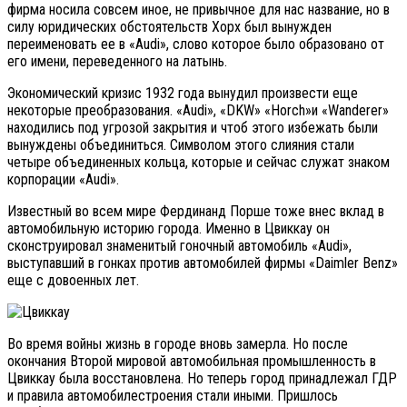
фирма носила совсем иное, не привычное для нас название, но в
силу юридических обстоятельств Хорх был вынужден
переименовать ее в «Audi», слово которое было образовано от
его имени, переведенного на латынь.
Экономический кризис 1932 года вынудил произвести еще
некоторые преобразования. «Audi», «DKW» «Horch»и «Wanderer»
находились под угрозой закрытия и чтоб этого избежать были
вынуждены объединиться. Символом этого слияния стали
четыре объединенных кольца, которые и сейчас служат знаком
корпорации «Audi».
Известный во всем мире Фердинанд Порше тоже внес вклад в
автомобильную историю города. Именно в Цвиккау он
сконструировал знаменитый гоночный автомобиль «Audi»,
выступавший в гонках против автомобилей фирмы «Daimler Benz»
еще с довоенных лет.
Во время войны жизнь в городе вновь замерла. Но после
окончания Второй мировой автомобильная промышленность в
Цвиккау была восстановлена. Но теперь город принадлежал ГДР
и правила автомобилестроения стали иными. Пришлось