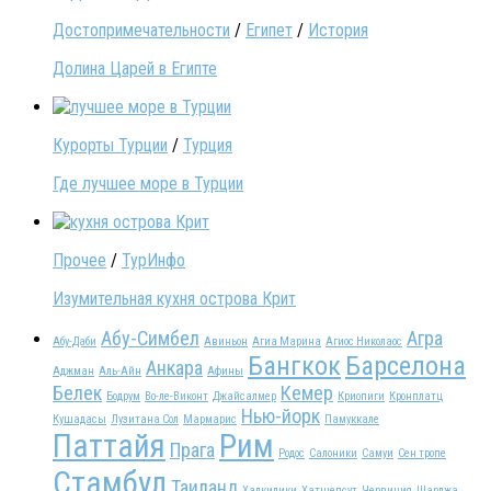
Достопримечательности
/
Египет
/
История
Долина Царей в Египте
Курорты Турции
/
Турция
Где лучшее море в Турции
Прочее
/
ТурИнфо
Изумительная кухня острова Крит
Абу-Симбел
Агра
Абу-Даби
Авиньон
Агиа Марина
Агиос Николаос
Бангкок
Барселона
Анкара
Аджман
Аль-Айн
Афины
Белек
Кемер
Бодрум
Во-ле-Виконт
Джайсалмер
Криопиги
Кронплатц
Нью-йорк
Кушадасы
Лузитана Сол
Мармарис
Памуккале
Паттайя
Рим
Прага
Родос
Салоники
Самуи
Сен тропе
Стамбул
Таиланд
Халкидики
Хатшепсут
Червиния
Шарджа