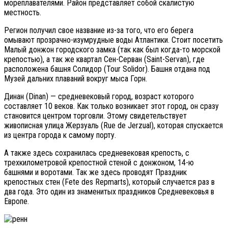
мореплавателями. Район представляет собой скалистую
местность.
Регион получил свое название из-за того, что его берега
омывают прозрачно-изумрудные воды Атлантики. Стоит посетить
Малый донжон городского замка (так как был когда-то морской
крепостью), а так же квартал Сен-Серван (Sаint-Sеrvаn), где
расположена башня Солидор (Тоur Sоlidоr). Башня отдана под
Музей дальних плаваний вокруг мыса Горн.
Динан (Dinаn) — средневековый город, возраст которого
составляет 10 веков. Как только возникает этот город, он сразу
становится центром торговли. Этому свидетельствует
живописная улица Жерзyаль (Ruе dе Jеrzuаl), которая спускается
из центра города к самому порту.
А также здесь сохранилась средневековая крепость, с
трехкилометровой крепостной стеной с донжоном, 14-ю
башнями и воротами. Так же здесь проводят Праздник
крепостных стен (Fetе dеs Rерmаrts), который случается раз в
два года. Это один из знаменитых праздников Средневековья в
Европе.