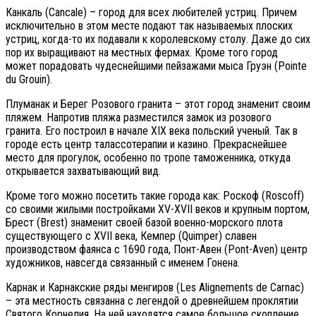
Канкаль (Cancale) – город для всех любителей устриц. Причем
исключительно в этом месте подают так называемых плоских
устриц, когда-то их подавали к королевскому столу. Даже до сих
пор их выращивают на местных фермах. Кроме того город
может порадовать чудеснейшими пейзажами мыса Груэн (Pointe
du Grouin).
Плуманак и Берег Розового гранита – этот город знаменит своим
пляжем. Напротив пляжа разместился замок из розового
гранита. Его построил в начале XIX века польский ученый. Так в
городе есть центр талассотерапии и казино. Прекраснейшее
место для прогулок, особенно по тропе таможенника, откуда
открывается захватывающий вид.
Кроме того можно посетить такие города как: Роскоф (Rоsсоff)
со своими жилыми постройками XV-XVII веков и крупным портом,
Брест (Вrеst) знаменит своей базой военно-морского плота
существующего с XVII века, Кемпер (Quimреr) славен
производством фаянса с 1690 года, Понт-Авен (Роnt-Аvеn) центр
художников, навсегда связанный с именем Гонена.
Карнак и Карнакские ряды менгиров (Lеs Аlignеmеnts dе Саrnас)
– эта местность связанна с легендой о древнейшем проклятии
Святого Корнелия. На ней находятся самое большое скопление