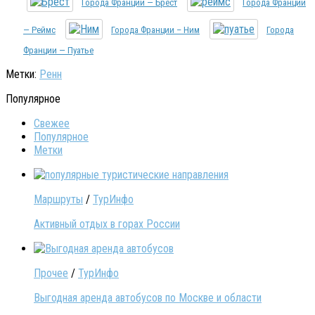
Города Франции — Брест
Города Франции
— Реймс
Города Франции – Ним
Города
Франции — Пуатье
Метки:
Ренн
Популярное
Свежее
Популярное
Метки
Маршруты
/
ТурИнфо
Активный отдых в горах России
Прочее
/
ТурИнфо
Выгодная аренда автобусов по Москве и области