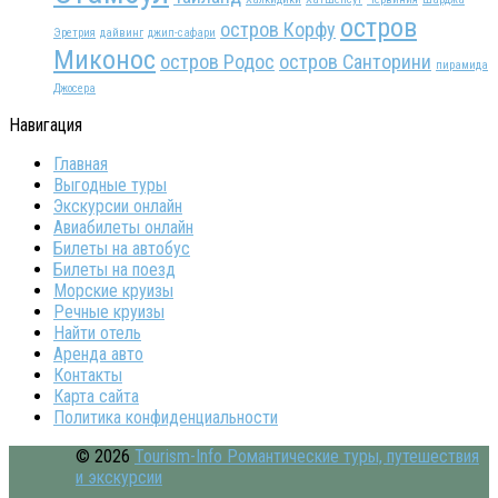
остров
остров Корфу
Эретрия
дайвинг
джип-сафари
Миконос
остров Родос
остров Санторини
пирамида
Джосера
Навигация
Главная
Выгодные туры
Экскурсии онлайн
Авиабилеты онлайн
Билеты на автобус
Билеты на поезд
Морские круизы
Речные круизы
Найти отель
Аренда авто
Контакты
Карта сайта
Политика конфиденциальности
© 2026
Tourism-Info Романтические туры, путешествия
и экскурсии