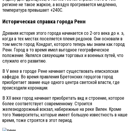
регионе не такое жаркое, а воздух прогревается медленно,
температура превышает +240С.
Историческая справка города Ренн
Древняя история этого города начинается со 2-ого века до н. э,
когда в тех местах поселяется племя редонов. Они основали в
том месте город Кондрат, которого теперь мы знаем как город
Ренн. Город в то время имел выгодное географическое
положение. Являлся связующим торговых и военных путей, что
служило его развитию.
В V веке в городе Рене начинает существовать епископская
кафедра. Во время правления Бретонских герцогов город
приобретает звание еще одного центра светской власти, где
происходили коронации.
В XII веке город начинает приобретать вид и строение, которое
более соответствует современному. Строится
железнодорожный вокзал, набережные на реке Вилен. Кроме
того Университеты, которые имеет большую известность в наше
время, тоже строятся в этот период.