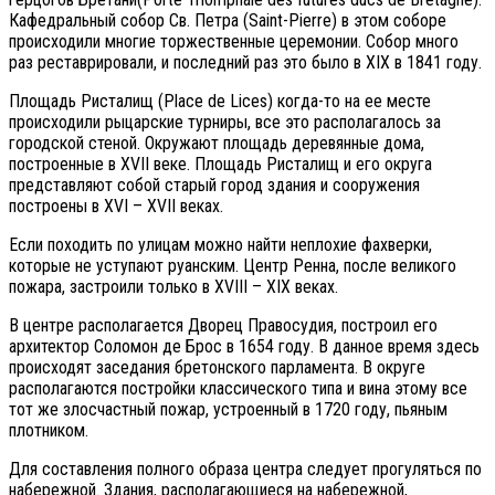
Кафедральный собор Св. Петра (Saint-Pierre) в этом соборе
происходили многие торжественные церемонии. Собор много
раз реставрировали, и последний раз это было в XIX в 1841 году.
Площадь Ристалищ (Place de Lices) когда-то на ее месте
происходили рыцарские турниры, все это располагалось за
городской стеной. Окружают площадь деревянные дома,
построенные в XVII веке. Площадь Ристалищ и его округа
представляют собой старый город здания и сооружения
построены в XVI – XVII веках.
Если походить по улицам можно найти неплохие фахверки,
которые не уступают руанским. Центр Ренна, после великого
пожара, застроили только в XVIII – XIX веках.
В центре располагается Дворец Правосудия, построил его
архитектор Соломон де Брос в 1654 году. В данное время здесь
происходят заседания бретонского парламента. В округе
располагаются постройки классического типа и вина этому все
тот же злосчастный пожар, устроенный в 1720 году, пьяным
плотником.
Для составления полного образа центра следует прогуляться по
набережной. Здания, располагающиеся на набережной,