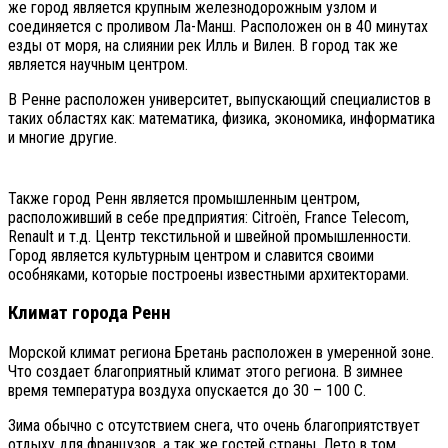
же город является крупным железнодорожным узлом и
соединяется с проливом Ла-Манш. Расположен он в 40 минутах
езды от моря, на слиянии рек Илль и Вилен. В город так же
является научным центром.
В Ренне расположен университет, выпускающий специалистов в
таких областях как: математика, физика, экономика, информатика
и многие другие.
Также город Ренн является промышленным центром,
расположивший в себе предприятия: Citroën, France Telecom,
Renault и т.д. Центр текстильной и швейной промышленности.
Город является культурным центром и славится своими
особняками, которые построены известными архитекторами.
Климат города Ренн
Морской климат региона Бретань расположен в умеренной зоне.
Что создает благоприятный климат этого региона. В зимнее
время температура воздуха опускается до 30 – 100 С.
Зима обычно с отсутствием снега, что очень благоприятствует
отдыху для французов, а так же гостей страны. Лето в том