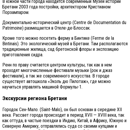
В южной части города находится современный Музей истории
Бретани 2003 года постройки, архитектором Кристианом
Порзампаром.
Документально-исторический центр (Centre de Documentation du
Patrimoine) размещается в Отеле-де-Блоссак.
Кроме того можно посетить ферму в Бинтике (Ferme de la
Bintinais). Это экологический музей в Бретани. Там располагаются
традиционные жилища, сад бретонской флоры и экспозицию
приготовления сидра.
Ренн по праву считается центром культуры, так как в нем
проходят многочисленные фестивали музыки (рок и джаз
фестивали), а так же современного искусства. В городе
существует автошкола «Эколь дю Пилотаж», где можно
научиться управлять машиной Формулы-1.
Экскурсии региона Бретани
Городок Сен-Мало. (Sаint-Mаlо), он был основан в середине XII
века. Рассвет города происходит в период XVII — XVIII века, так
как оттуда, в частые поездки в Индию, Китай, в Африку, Южную и
Северную Америку, отправлялись суда со своими купцами и