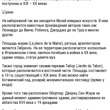
построены в XIX – XX веках.
На набережной так же находится Музей изящных искусств. В нем
располагаются известные произведения авторов таких как:
Леонардо да Винчи, Робенса, Джорджа де ла Тура и многих
других.
Площадь мэрии (La place de la Mairie), ратуша, архитектором
является Габриэль. На ее территории располагается: колокольня
в Итальянском стиле, пантеон погибших в войнах в XX веке,
здание оперы, статуи девяти муз.
Также город знаменит своими парками Табор (Jardin du Tabor),
которые располагаются в восточной части. Площадь составляет
в 10 га, существующий с XIX века. В них можно найти
ботанический сад, розарий, монументальную лестницу (прямо у
входа).
Кроме того там расположен Обертюр. Дворец Сен-Жорж на
данный момент административное здание, реставрированное из
аббатства XVII века с 19 аркадами.