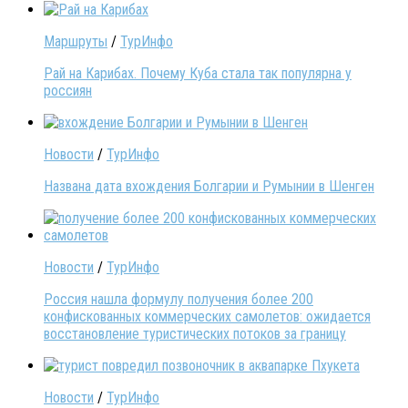
Маршруты
/
ТурИнфо
Рай на Карибах. Почему Куба стала так популярна у
россиян
Новости
/
ТурИнфо
Названа дата вхождения Болгарии и Румынии в Шенген
Новости
/
ТурИнфо
Россия нашла формулу получения более 200
конфискованных коммерческих самолетов: ожидается
восстановление туристических потоков за границу
Новости
/
ТурИнфо