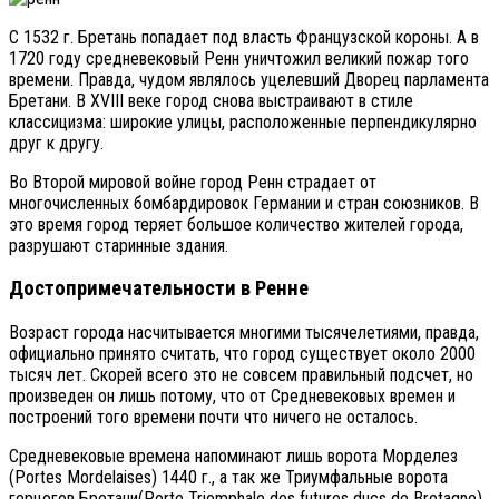
С 1532 г. Бретань попадает под власть Французской короны. А в
1720 году средневековый Ренн уничтожил великий пожар того
времени. Правда, чудом являлось уцелевший Дворец парламента
Бретани. В XVIII веке город снова выстраивают в стиле
классицизма: широкие улицы, расположенные перпендикулярно
друг к другу.
Во Второй мировой войне город Ренн страдает от
многочисленных бомбардировок Германии и стран союзников. В
это время город теряет большое количество жителей города,
разрушают старинные здания.
Достопримечательности в Ренне
Возраст города насчитывается многими тысячелетиями, правда,
официально принято считать, что город существует около 2000
тысяч лет. Скорей всего это не совсем правильный подсчет, но
произведен он лишь потому, что от Средневековых времен и
построений того времени почти что ничего не осталось.
Средневековые времена напоминают лишь ворота Морделез
(Portes Mordelaises) 1440 г., а так же Триумфальные ворота
герцогов Бретани(Porte Triomphale des futures ducs de Bretagne).