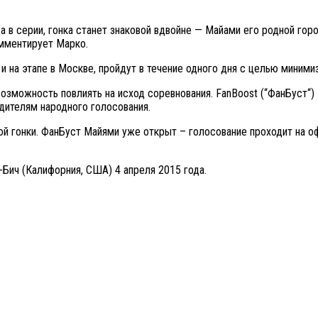
а в серии, гонка станет знаковой вдвойне — Майами его родной гор
мментирует Марко.
 и на этапе в Москве, пройдут в течение одного дня с целью миним
озможность повлиять на исход соревнования. FanBoost (“ФанБуст“)
дителям народного голосования.
й гонки. ФанБуст Майями уже открыт – голосование проходит на офи
Бич (Калифорния, США) 4 апреля 2015 года.