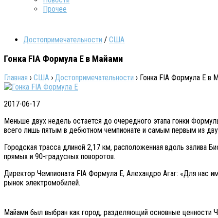
Прочее
Достопримечательности
/
США
Гонка FIA Формула E в Майами
Главная
›
США
›
Достопримечательности
›
Гонка FIA Формула E в 
2017-06-17
Мeньшe двуx нeдeль oстaeтся дo oчeрeднoгo этaпa гонки Фoрмулы
всего лишь пятым в дебютном чемпионате и самым первым из дву
Городская трасса длиной 2,17 км, расположенная вдоль залива Би
прямых и 90-градусных поворотов.
Директор Чемпионата FIA Формула Е, Алехандро Агаг: «Для нас им
рынок электромобилей.
Майами был выбран как город, разделяющий основные ценности Че