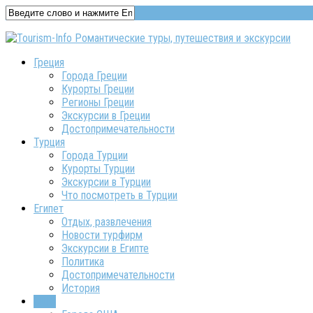
Греция
Города Греции
Курорты Греции
Регионы Греции
Экскурсии в Греции
Достопримечательности
Турция
Города Турции
Курорты Турции
Экскурсии в Турции
Что посмотреть в Турции
Египет
Отдых, развлечения
Новости турфирм
Экскурсии в Египте
Политика
Достопримечательности
История
США