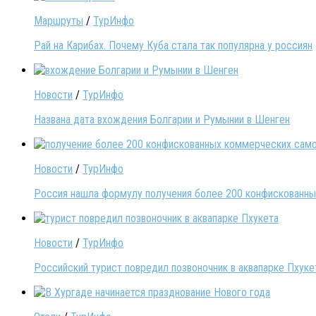
Маршруты
/
ТурИнфо
Рай на Карибах. Почему Куба стала так популярна у россиян
Новости
/
ТурИнфо
Названа дата вхождения Болгарии и Румынии в Шенген
Новости
/
ТурИнфо
Россия нашла формулу получения более 200 конфискованных
Новости
/
ТурИнфо
Российский турист повредил позвоночник в аквапарке Пхуке