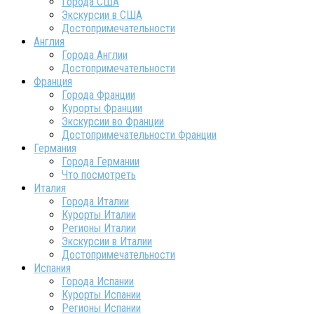
Города США
Экскурсии в США
Достопримечательности
Англия
Города Англии
Достопримечательности
Франция
Города Франции
Курорты Франции
Экскурсии во Франции
Достопримечательности Франции
Германия
Города Германии
Что посмотреть
Италия
Города Италии
Курорты Италии
Регионы Италии
Экскурсии в Италии
Достопримечательности
Испания
Города Испании
Курорты Испании
Регионы Испании