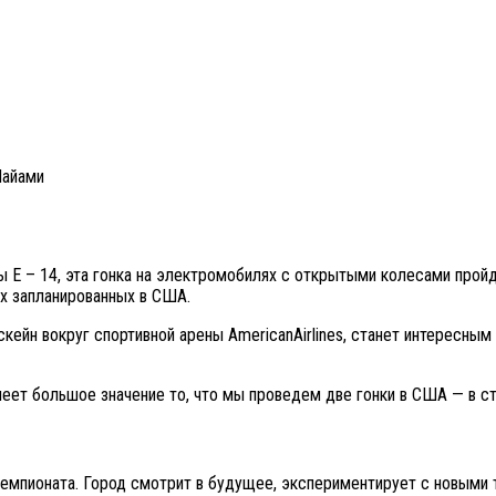
Майами
 E – 14, эта гонка на электромобилях с открытыми колесами прой
х запланированных в США.
скейн вокруг спортивной арены AmericanAirlines, станет интересны
еет большое значение то, что мы проведем две гонки в США — в стр
мпионата. Город смотрит в будущее, экспериментирует с новыми т