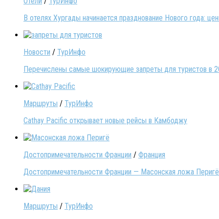
Отели
/
ТурИнфо
В отелях Хургады начинается празднование Нового года: це
Новости
/
ТурИнфо
Перечислены самые шокирующие запреты для туристов в 2
Маршруты
/
ТурИнфо
Cathay Pacific открывает новые рейсы в Камбоджу
Достопримечательности Франции
/
Франция
Достопримечательности Франции — Масонская ложа Перигё
Маршруты
/
ТурИнфо