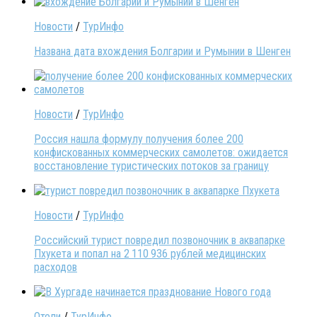
Новости
/
ТурИнфо
Названа дата вхождения Болгарии и Румынии в Шенген
Новости
/
ТурИнфо
Россия нашла формулу получения более 200
конфискованных коммерческих самолетов: ожидается
восстановление туристических потоков за границу
Новости
/
ТурИнфо
Российский турист повредил позвоночник в аквапарке
Пхукета и попал на 2 110 936 рублей медицинских
расходов
Отели
/
ТурИнфо