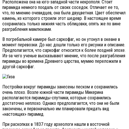
Расположена она на юго-западной части некрополя. Стоит
пирамида немного поодаль от своих соседок. Отличает ее то,
что, по мнению очевидцев, она была двуцветная. Цвет обеспечил
камень, из которого строили этот шедевр. В настоящее время
сохранилась только нижняя часть облицовки, опять же по вине
разграбления мамлюками.
В погребальной камере был саркофаг, но он утонул в океане в
момент перевозки. До нас дошли только его рисунки и описание.
Предполагается, что саркофаг относится к более поздней эпохе.
Из-за чего ученые высказывают мнение, что после разграбления
пирамиды во времена Древнего царства, мумию переложили в
другой саркофаг.
Постройки вокруг пирамиды занесены песком и сохранились
очень плохо. Возле южной части пирамиды Микерина
располагаются пирамиды-спутники, которые сохранились
достаточно неплохо. Однако предполагается, что они не были
закончены, и первоначально им планировали придать вид
«настоящих» пирамид.
При раскопках в 1837 году археологи нашли в восточной