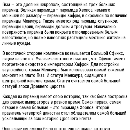
Гиза — это древний некрополь, состоящий из трех больших
пирамид: Великая пирамида – пирамида Хеопса, немного
меньшей по размеру — пирамиды Хафры, и скромной по величине
пирамиды Менкаура. Также имеется ряд пирамид-спутников:
пирамиды цариц, пирамиды долины и тротуары. Изначально
поверхность пирамид была покрыта отполированным белым
известняком, но позже известняк растащили местные жители на
личные нужды.
В восточной стороне комплекса возвышается Большой Сфинкс,
лицом на восток. Ученые-египтологи считают, что Сфинкс имеет
портретное сходство с императором Хафрой. Для постройки
заупокойного храма Менкаура был использован самый тяжелый
монолит на плато Гиза. И статуи Менкаура, сидящего в
центральной капелле храма. Статуя считается самой большой
статуей эпохи Древнего царства.
Каждая из пирамид имеет свою историю, так как была построена
для разных императоров в разное время. Самая первая, самая
старая и самая большая – это пирамида Хеопса. Второй
правитель четвертой династии стал обладателем самой больший
усыпальницы за всю историю Древнего Египта.
Основание пирамиды было построено на скале, которую