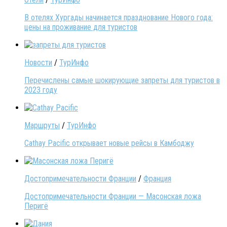
В отелях Хургады начинается празднование Нового года:
цены на проживание для туристов
Новости
/
ТурИнфо
Перечислены самые шокирующие запреты для туристов в
2023 году
Маршруты
/
ТурИнфо
Cathay Pacific открывает новые рейсы в Камбоджу
Достопримечательности Франции
/
Франция
Достопримечательности Франции — Масонская ложа
Перигё