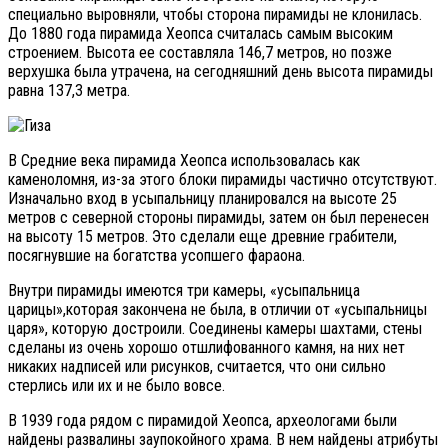
специально выровняли, чтобы сторона пирамиды не клонилась.
До 1880 года пирамида Хеопса считалась самым высоким
строением. Высота ее составляла 146,7 метров, но позже
верхушка была утрачена, на сегодняшний день высота пирамиды
равна 137,3 метра.
В Средние века пирамида Хеопса использовалась как
каменоломня, из-за этого блоки пирамиды частично отсутствуют.
Изначально вход в усыпальницу планировался на высоте 25
метров с северной стороны пирамиды, затем он был перенесен
на высоту 15 метров. Это сделали еще древние грабители,
посягнувшие на богатства усопшего фараона.
Внутри пирамиды имеются три камеры, «усыпальница
царицы»,которая закончена не была, в отличии от «усыпальницы
царя», которую достроили. Соединены камеры шахтами, стены
сделаны из очень хорошо отшлифованного камня, на них нет
никаких надписей или рисунков, считается, что они сильно
стерлись или их и не было вовсе.
В 1939 года рядом с пирамидой Хеопса, археологами были
найдены развалины заупокойного храма. В нем найдены атрибуты