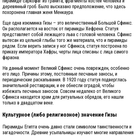
пирамиде саркофаг из гранита, фрагменты костей человека и
деревянный гроб. Было высказано предположение, что здесь
похоронена главная женя Менкаура.
Еще одна изюминка Гизы – это величественный Большой Сфинкс.
Он располагается на восток от пирамиды Хефрена. Статуя
представляет собой лежащего льва с головой человека. Сфинкс
вытесан из цельной глыбы того же материала, что и пирамиды
рядом. Если верить записи у ног Сфинкса, статуя построена по
приказу императора Хафры, черты лица списаны с лица самого
фараона.
На данный момент Великий Сфинкс очень поврежден, особенно
его лицо. Причины этому, постоянные песчаные заносы, и
периодические раскапывания. В 1920 году статуя подверглась
значительной реставрации, и ее обнесли оградой, чтобы
избежать песчаных заносов. Совсем недалеко от Великого
Сфинкса находится храм для ритуальных обрядов, его нашли
только в двадцатом веке.
Культурное (либо религиозное) значение Гизы
Пирамиды Египта очень давно стали символом таинственности и
загадочности. Древние усыпальницы изучают многие направления