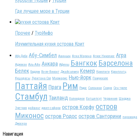
Курорты Турции
/
Турция
Где лучшее море в Турции
Прочее
/
ТурИнфо
Изумительная кухня острова Крит
Абу-Симбел
Агра
Абу-Даби
Авиньон
Агиа Марина
Агиос Николаос
Бангкок
Барселона
Анкара
Аджман
Аль-Айн
Афины
Белек
Кемер
Бодрум
Во-ле-Виконт
Джайсалмер
Криопиги
Кронплатц
Нью-йорк
Кушадасы
Лузитана Сол
Мармарис
Памуккале
Паттайя
Рим
Прага
Родос
Салоники
Самуи
Сен тропе
Стамбул
Таиланд
Халкидики
Хатшепсут
Червиния
Шарджа
остров
остров Корфу
Эретрия
дайвинг
джип-сафари
Миконос
остров Родос
остров Санторини
пирамида
Джосера
Навигация