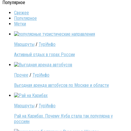
Популярное
Свежее
Популярное
Метки
Маршруты
/
ТурИнфо
Активный отдых в горах России
Прочее
/
ТурИнфо
Выгодная аренда автобусов по Москве и области
Маршруты
/
ТурИнфо
Рай на Карибах. Почему Куба стала так популярна у
россиян