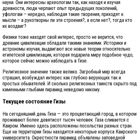
науки. Они интересны археологам так, как находя и изучая
древности, люди черпают опыт предыдущих поколений,
уфологам – нередко, наблюдая такие творения, приходят к
мысли – а рукотворны ли эти строения?, а если нет?, тогда кто
их воздвиг?
Физики тоже находят свой интерес, просто не верится, что
древние цивилизации обладали такими знаниями. Историки и
астрономы изучая, выдвигают все новые теории относительно
египетской цивилизации, которая подарила миру подобное чудо,
которое сейчас можно наблюдать в Гизе.
Религиозное значение также велико. Загробный мир всегда
страшил, возбуждал интерес как глубоко верующих так и
простых обывателей. И сколько религиозных таинств скрыто под
каменными глыбами пирамид неведомо никому.
Текущее состояние Гизы
На сегодняшний день Гиза — это процветающий город, в котором
проживают более девятисот тысяч человек. Газа сливается с
Каиром. Именно здесь расположены посольства разных стран.
Еще на территории Гизы находится некоторые корпуса Каирского
университета. Окрестности пирамид объявлены заповедной