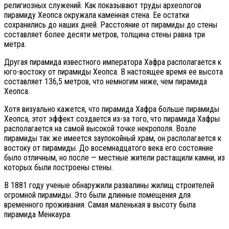
религиозных служений. Как показывают труды археологов
пирамиду Хеопса окружала каменная стена. Ее остатки
сохранились до наших дней. Расстояние от пирамиды до стены
составляет более десяти метров, толщина стены равна три
метра.
Другая пирамида известного императора Хафра располагается к
юго-востоку от пирамиды Хеопса. В настоящее время ее высота
составляет 136,5 метров, что немногим ниже, чем пирамида
Хеопса.
Хотя визуально кажется, что пирамида Хафра больше пирамиды
Хеопса, этот эффект создается из-за того, что пирамида Хафры
располагается на самой высокой точке некрополя. Возле
пирамиды так же имеется заупокойный храм, он располагается к
востоку от пирамиды. До восемнадцатого века его состояние
было отличным, но после — местные жители растащили камни, из
которых были построены стены.
В 1881 году ученые обнаружили развалины жилищ строителей
огромной пирамиды. Это были длинные помещения для
временного проживания. Самая маленькая в высоту была
пирамида Менкаура.