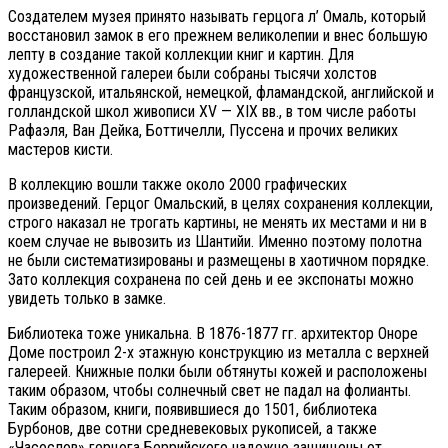
Создателем музея принято называть герцога л’ Омаль, который
восстановил замок в его прежнем великолепии и внес большую
лепту в создание такой коллекции книг и картин. Для
художественной галереи были собраны тысячи холстов
французской, итальянской, немецкой, фламандской, английской и
голландской школ живописи XV — XIX вв., в том числе работы
Рафаэля, Ван Дейка, Боттичелли, Пуссена и прочих великих
мастеров кисти.
В коллекцию вошли также около 2000 графических
произведений. Герцог Омальский, в целях сохранения коллекции,
строго наказал не трогать картины, не менять их местами и ни в
коем случае не вывозить из Шантийи. Именно поэтому полотна
не были систематизированы и размещены в хаотичном порядке.
Зато коллекция сохранена по сей день и ее экспонаты можно
увидеть только в замке.
Библиотека тоже уникальна. В 1876-1877 гг. архитектор Оноре
Доме построил 2-х этажную конструкцию из металла с верхней
галереей. Книжные полки были обтянуты кожей и расположены
таким образом, чтобы солнечный свет не падал на фолианты.
Таким образом, книги, появившиеся до 1501, библиотека
Бурбонов, две сотни средневековых рукописей, а также
«Часослов» герцога Беррийского надежно защищены от