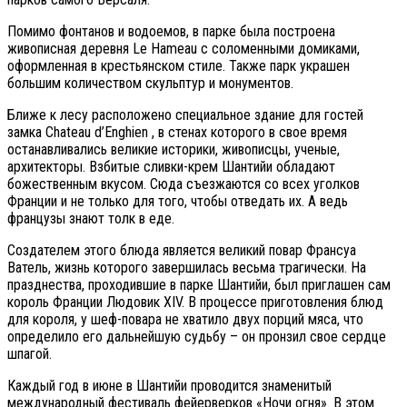
Помимо фонтанов и водоемов, в парке была построена
живописная деревня Le Hameau с соломенными домиками,
оформленная в крестьянском стиле. Также парк украшен
большим количеством скульптур и монументов.
Ближе к лесу расположено специальное здание для гостей
замка Chateau d’Enghien , в стенах которого в свое время
останавливались великие историки, живописцы, ученые,
архитекторы. Взбитые сливки-крем Шантийи обладают
божественным вкусом. Сюда съезжаются со всех уголков
Франции и не только для того, чтобы отведать их. А ведь
французы знают толк в еде.
Создателем этого блюда является великий повар Франсуа
Ватель, жизнь которого завершилась весьма трагически. На
празднества, проходившие в парке Шантийи, был приглашен сам
король Франции Людовик XIV. В процессе приготовления блюд
для короля, у шеф-повара не хватило двух порций мяса, что
определило его дальнейшую судьбу – он пронзил свое сердце
шпагой.
Каждый год в июне в Шантийи проводится знаменитый
международный фестиваль фейерверков «Ночи огня». В этом