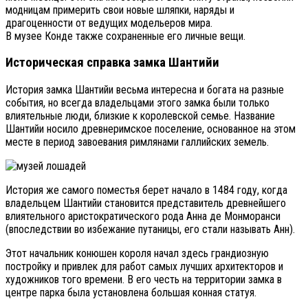
модницам примерить свои новые шляпки, наряды и
драгоценности от ведущих модельеров мира.
В музее Конде также сохраненные его личные вещи.
Историческая справка замка Шантийи
История замка Шантийи весьма интересна и богата на разные
события, но всегда владельцами этого замка были только
влиятельные люди, близкие к королевской семье. Название
Шантийи носило древнеримское поселение, основанное на этом
месте в период завоевания римлянами галлийских земель.
История же самого поместья берет начало в 1484 году, когда
владельцем Шантийи становится представитель древнейшего
влиятельного аристократического рода Анна де Монморанси
(впоследствии во избежание путаницы, его стали называть Анн).
Этот начальник конюшен короля начал здесь грандиозную
постройку и привлек для работ самых лучших архитекторов и
художников того времени. В его честь на территории замка в
центре парка была установлена большая конная статуя.