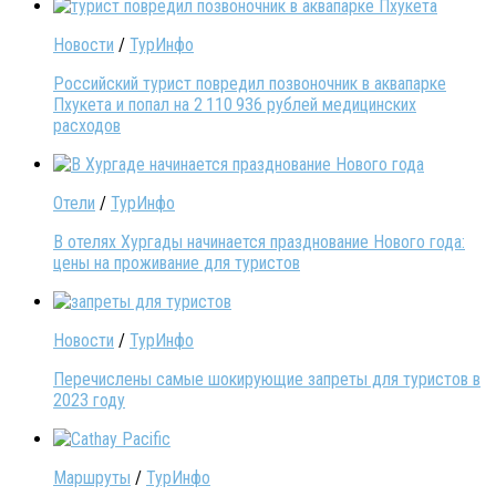
Новости
/
ТурИнфо
Российский турист повредил позвоночник в аквапарке
Пхукета и попал на 2 110 936 рублей медицинских
расходов
Отели
/
ТурИнфо
В отелях Хургады начинается празднование Нового года:
цены на проживание для туристов
Новости
/
ТурИнфо
Перечислены самые шокирующие запреты для туристов в
2023 году
Маршруты
/
ТурИнфо