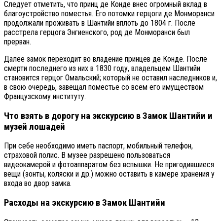
Следует отметить, что принц де Конде внес огромный вклад в
благоустройство поместья. Его потомки герцоги де Монморанси
продолжали проживать в Шантийи вплоть до 1804 г. После
расстрела герцога Энгиенского, род де Монморанси был
прерван.
Далее замок переходит во владение принцев де Конде. После
смерти последнего из них в 1830 году, владельцем Шантийи
становится герцог Омальский; который не оставил наследников и,
в свою очередь, завещал поместье со всем его имуществом
Французскому институту.
Что взять в дорогу на экскурсию в Замок Шантийи и
музей лошадей
При себе необходимо иметь паспорт, мобильный телефон,
страховой полис. В музее разрешено пользоваться
видеокамерой и фотоаппаратом без вспышки. Не пригодившиеся
вещи (зонты, коляски и др.) можно оставить в камере хранения у
входа во двор замка.
Расходы на экскурсию в Замок Шантийи