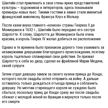
Шантийи стал привлекать в свои стены ярких представителей
культуры – художников и литераторов, здесь показывали
премьеры новых пьес. Такими гостями в замке стали именитый
французский живописец Франсуа Клуэ и Мольер.
После казни внука главного «конюха» страны Генриха II де
Монморанси в 1632 г., Шантийи было передано его сестре
Шарлотте. К слову, Шарлотта де Монморанси была очень
красива, и король Генрих IV желал добиться ее расположения.
Однако в те времена было признаком дурного тона ухаживать за
незамужними девушками благородного происхождения, поэтому
король тщательно спланировал свои действия. Он призвал
Шарлотту к себе во двор, сделал ее фрейлиной Марии Медичи,
своей супруги.
Затем отдал девушку замуж за своего кузена принца де Конде,
которого после свадьбы хотел отправить на войну. А дальше
оставалось только дождаться отъезда принца и соблазнить
девушку. Но мечтам стареющего короля не суждено было
сбыться, поскольку принц де Конде сразу же после свадьбы
сбежал с молодой женой из Франции и вернулся только после
его смерти.