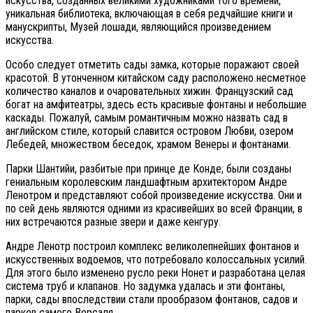
искусства, созданных великими художниками того времени,
уникальная библиотека, включающая в себя редчайшие книги и
манускрипты, Музей лошади, являющийся произведением
искусства.
Особо следует отметить сады замка, которые поражают своей
красотой. В утонченном китайском саду расположено несметное
количество каналов и очаровательных хижин. Французский сад
богат на амфитеатры, здесь есть красивые фонтаны и небольшие
каскады. Пожалуй, самым романтичным можно назвать сад в
английском стиле, который славится островом Любви, озером
Лебедей, множеством беседок, храмом Венеры и фонтанами.
Парки Шантийи, разбитые при принце де Конде, были созданы
гениальным королевским ландшафтным архитектором Андре
Ленотром и представляют собой произведение искусства. Они и
по сей день являются одними из красивейших во всей Франции, в
них встречаются разные звери и даже кенгуру.
Андре Ленотр построил комплекс великолепнейших фонтанов и
искусственных водоемов, что потребовало колоссальных усилий.
Для этого было изменено русло реки Нонет и разработана целая
система труб и клапанов. Но задумка удалась и эти фонтаны,
парки, сады впоследствии стали прообразом фонтанов, садов и
парков самого Версаля.