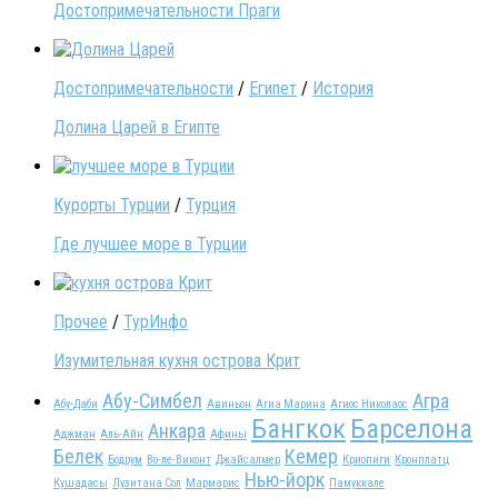
Достопримечательности Праги
Достопримечательности
/
Египет
/
История
Долина Царей в Египте
Курорты Турции
/
Турция
Где лучшее море в Турции
Прочее
/
ТурИнфо
Изумительная кухня острова Крит
Абу-Симбел
Агра
Абу-Даби
Авиньон
Агиа Марина
Агиос Николаос
Бангкок
Барселона
Анкара
Аджман
Аль-Айн
Афины
Белек
Кемер
Бодрум
Во-ле-Виконт
Джайсалмер
Криопиги
Кронплатц
Нью-йорк
Кушадасы
Лузитана Сол
Мармарис
Памуккале