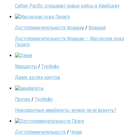
Cathay Pacific открывает новые рейсы в Камбоджу
Достопримечательности Франции
/
Франция
Достопримечательности Франции — Масонская ложа
Перигё
Маршруты
/
ТурИнфо
Дания: взгляд изнутри
Прочее
/
ТурИнфо
Невозвратные авиабилеты: можно ли их вернуть?
Достопримечательности
/
Чехия