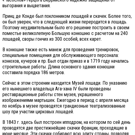
выгорания и выцветания.
Принц де Конде был поклонником лошадей и скачек. Более того,
он был уверен, что в следующей жизни переродится в лошадь.
Поэтому неудивительным было его решение построить в своем
поместье великолепную Большую конюшню с расчетом на 240
лошадей, своры гончих из 300 особей, всех карет.
В конюшне также есть манеж для проведения тренировок,
специальные помещения для обслуживающего персонала:
конюхов, кучеров и пр. Был отдан приказ и в 1719 году начались
строительные работы. Длина основного здания конюшни
составила порядка 186 метров.
Сейчас в этом строении находится Музей лошади. По указанию
его нынешнего владельца Ага-хана IV были проведены
реставрационные работы стен музея, украшенного
изображениями мартышек. Ежегодно в период с апреля месяца
по ноябрь в музее проводятся грандиозные театрализованные
шоу при участии цирковых лошадей.
В 1843 г. здесь был построен ипподром, на котором по сей день
проводятся две престижнейшие скачки Франции, проходящие в
июне месяце. Эти скачки собирают всю элиту страны, позволяя