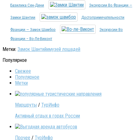
Базилика Сен-Дени
Экскурсии Во Франции —
Замки Шантии
Достопримечательности
Франции — Замок Шамбор
Экскурсии Во
Франции – Во-Ле-Виконт
Метки:
Замок Шантийи
музей лошадей
Популярное
Свежее
Популярное
Метки
Маршруты
/
ТурИнфо
Активный отдых в горах России
Прочее
/
ТурИнфо