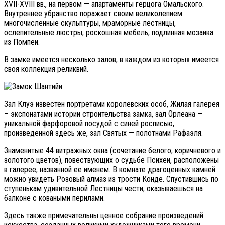
XVII-XVIII вв., на первом — апартаменты герцога Омальского.
Внутреннее убранство поражает своим великолепием:
многочисленные скульптуры, мраморные лестницы,
ослепительные люстры, роскошная мебель, подлинная мозаика
из Помпеи.
В замке имеется несколько залов, в каждом из которых имеется
своя коллекция реликвий.
Зал Клуэ известен портретами королевских особ, Жилая галерея
– экспонатами истории строительства замка, зал Орлеана —
уникальной фарфоровой посудой с синей росписью,
произведенной здесь же, зал Святых — полотнами Рафаэля.
Знаменитые 44 витражных окна (сочетание белого, коричневого и
золотого цветов), повествующих о судьбе Психеи, расположены
в галерее, названной ее именем. В комнате драгоценных камней
можно увидеть Розовый алмаз из трости Конде. Спустившись по
ступенькам удивительной Лестницы чести, оказываешься на
балконе с коваными перилами.
Здесь также примечательны ценное собрание произведений