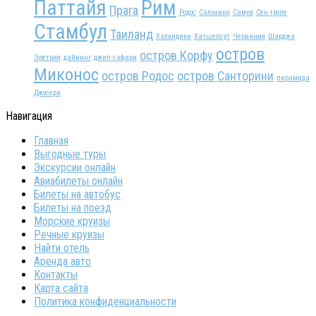
Паттайя
Рим
Прага
Родос
Салоники
Самуи
Сен тропе
Стамбул
Таиланд
Халкидики
Хатшепсут
Червиния
Шарджа
остров
остров Корфу
Эретрия
дайвинг
джип-сафари
Миконос
остров Родос
остров Санторини
пирамида
Джосера
Навигация
Главная
Выгодные туры
Экскурсии онлайн
Авиабилеты онлайн
Билеты на автобус
Билеты на поезд
Морские круизы
Речные круизы
Найти отель
Аренда авто
Контакты
Карта сайта
Политика конфиденциальности