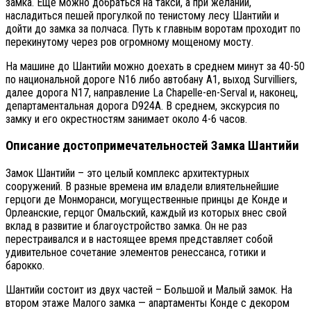
замка. Еще можно добраться на такси, а при желании,
насладиться пешей прогулкой по тенистому лесу Шантийи и
дойти до замка за полчаса. Путь к главным воротам проходит по
перекинутому через ров огромному мощеному мосту.
На машине до Шантийи можно доехать в среднем минут за 40-50
по национальной дороге N16 либо автобану A1, выход Survilliers,
далее дорога N17, направление La Chapelle-en-Serval и, наконец,
департаментальная дорога D924A. В среднем, экскурсия по
замку и его окрестностям занимает около 4-6 часов.
Описание достопримечательностей Замка Шантийи
Замок Шантийи – это целый комплекс архитектурных
сооружений. В разные времена им владели влиятельнейшие
герцоги де Монморанси, могущественные принцы де Конде и
Орлеанские, герцог Омальский, каждый из которых внес свой
вклад в развитие и благоустройство замка. Он не раз
перестраивался и в настоящее время представляет собой
удивительное сочетание элементов ренессанса, готики и
барокко.
Шантийи состоит из двух частей – Большой и Малый замок. На
втором этаже Малого замка — апартаменты Конде с декором