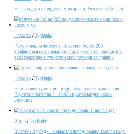
Названа дата вхождения Болгарии и Румынии в Шенген
Новости
/
ТурИнфо
Россия нашла формулу получения более 200
конфискованных коммерческих самолетов: ожидается
восстановление туристических потоков за границу
Новости
/
ТурИнфо
Российский турист повредил позвоночник в аквапарке
Пхукета и попал на 2 110 936 рублей медицинских
расходов
Отели
/
ТурИнфо
В отелях Хургады начинается празднование Нового года: