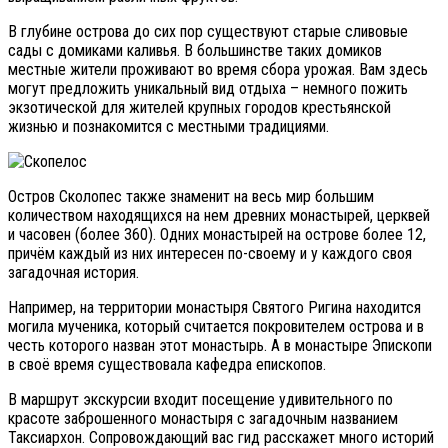
В глубине острова до сих пор существуют старые сливовые
сады с домиками каливья. В большинстве таких домиков
местные жители проживают во время сбора урожая. Вам здесь
могут предложить уникальный вид отдыха – немного пожить
экзотической для жителей крупных городов крестьянской
жизнью и познакомится с местными традициями.
Остров Сколопес также знаменит на весь мир большим
количеством находящихся на нем древних монастырей, церквей
и часовен (более 360). Одних монастырей на острове более 12,
причём каждый из них интересен по-своему и у каждого своя
загадочная история.
Например, на территории монастыря Святого Ригина находится
могила мученика, который считается покровителем острова и в
честь которого назван этот монастырь. А в монастыре Эпископи
в своё время существовала кафедра епископов.
В маршрут экскурсии входит посещение удивительного по
красоте заброшенного монастыря с загадочным названием
Таксиархон. Сопровождающий вас гид расскажет много историй