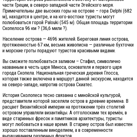
части Греции, в северо-западной части Эгейского моря.
Примечательны две высоких горы на острове – гора Delphi (682
м), находится в центре, и на юго-востоке туристы могут
полюбоваться горой Palouki (545 м). Общая площадь территории
Скопелоса 96 км ? (36,6 мили ?).
Население острова — 4696 жителей. Береговая линия острова,
протяженностью 67 км, весьма живописна — различные бухточки
и морские гроты порадуют туристов красивыми видами.
Вы сможете полюбоваться заливом – Стафил, символично
названным в честь царя Миноса, основателя и первого царя
города Скопела. Национальная греческая деревня Глосса,
которая также включена в маршрут данной экскурсии, находится
на северо-западе, напротив острова Скиатес.
История Сколопеса тесно связанна с минойской культурой,
представители которой заселяли остров в древние времена. В
расцвет Византийской империи на протяжении трёх столетий
островом управляли византийцы. А отголосками тех времён, в
виде старинных фресок и памятников архитектуры, туристы
могут любоваться в наше время. В старину остров был известен
хорошо поставленным виноделием, а в современности
выращиванием различных фруктов.