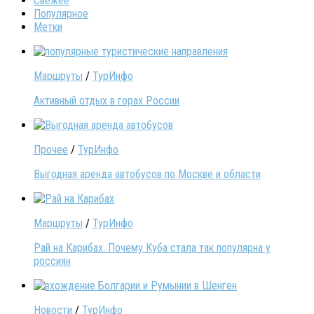
Свежее
Популярное
Метки
Маршруты
/
ТурИнфо
Активный отдых в горах России
Прочее
/
ТурИнфо
Выгодная аренда автобусов по Москве и области
Маршруты
/
ТурИнфо
Рай на Карибах. Почему Куба стала так популярна у
россиян
Новости
/
ТурИнфо