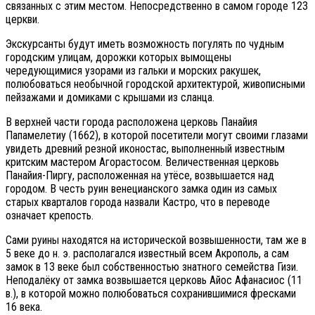
связанных с этим местом. Непосредственно в самом городе 123
церкви.
Экскурсанты будут иметь возможность погулять по чудным
городским улицам, дорожки которых вымощены
чередующимися узорами из гальки и морских ракушек,
полюбоваться необычной городской архитектурой, живописными
пейзажами и домиками с крышами из сланца.
В верхней части города расположена церковь Панайия
Папамелетиу (1662), в которой посетители могут своими глазами
увидеть древний резной иконостас, выполненный известным
критским мастером Агорастосом. Величественная церковь
Панайия-Пиргу, расположенная на утёсе, возвышается над
городом. В честь руин венецианского замка один из самых
старых кварталов города назвали Кастро, что в переводе
означает крепость.
Сами руины находятся на исторической возвышенности, там же в
5 веке до н. э. располагался известный всем Акрополь, а сам
замок в 13 веке был собственностью знатного семейства Гизи.
Неподалёку от замка возвышается церковь Айос Афанасиос (11
в.), в которой можно полюбоваться сохранившимися фресками
16 века.