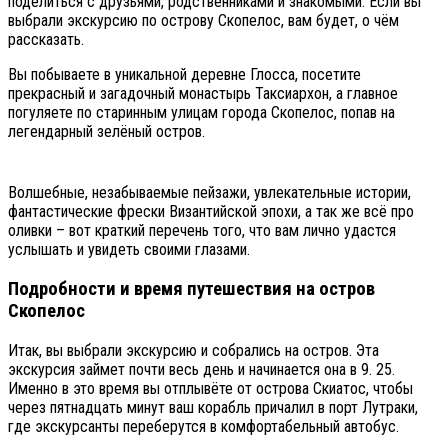
поделиться с друзьями, родственниками и знакомыми. Если вы
выбрали экскурсию по острову Скопелос, вам будет, о чём
рассказать.
Вы побываете в уникальной деревне Глосса, посетите
прекрасный и загадочный монастырь Таксиархон, а главное
погуляете по старинным улицам города Скопелос, попав на
легендарный зелёный остров.
Волшебные, незабываемые пейзажи, увлекательные истории,
фантастические фрески Византийской эпохи, а так же всё про
оливки – вот краткий перечень того, что вам лично удастся
услышать и увидеть своими глазами.
Подробности и время путешествия на остров
Скопелос
Итак, вы выбрали экскурсию и собрались на остров. Эта
экскурсия займет почти весь день и начинается она в 9. 25.
Именно в это время вы отплывёте от острова Скиатос, чтобы
через пятнадцать минут ваш корабль причалил в порт Лутраки,
где экскурсанты переберутся в комфортабельный автобус.