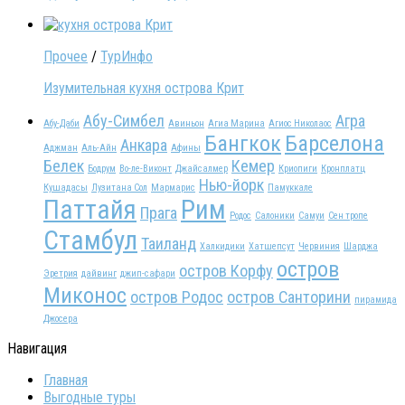
Прочее
/
ТурИнфо
Изумительная кухня острова Крит
Абу-Симбел
Агра
Абу-Даби
Авиньон
Агиа Марина
Агиос Николаос
Бангкок
Барселона
Анкара
Аджман
Аль-Айн
Афины
Белек
Кемер
Бодрум
Во-ле-Виконт
Джайсалмер
Криопиги
Кронплатц
Нью-йорк
Кушадасы
Лузитана Сол
Мармарис
Памуккале
Паттайя
Рим
Прага
Родос
Салоники
Самуи
Сен тропе
Стамбул
Таиланд
Халкидики
Хатшепсут
Червиния
Шарджа
остров
остров Корфу
Эретрия
дайвинг
джип-сафари
Миконос
остров Родос
остров Санторини
пирамида
Джосера
Навигация
Главная
Выгодные туры