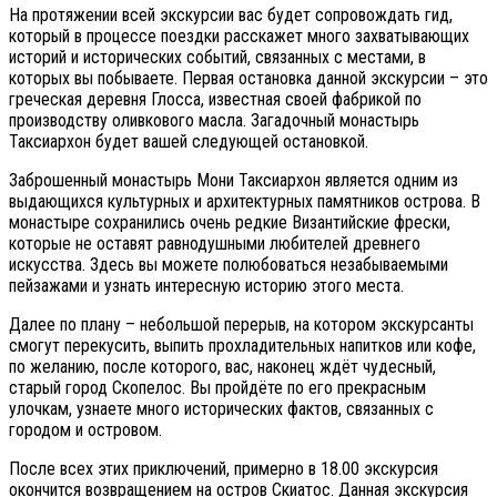
На протяжении всей экскурсии вас будет сопровождать гид,
который в процессе поездки расскажет много захватывающих
историй и исторических событий, связанных с местами, в
которых вы побываете. Первая остановка данной экскурсии – это
греческая деревня Глосса, известная своей фабрикой по
производству оливкового масла. Загадочный монастырь
Таксиархон будет вашей следующей остановкой.
Заброшенный монастырь Мони Таксиархон является одним из
выдающихся культурных и архитектурных памятников острова. В
монастыре сохранились очень редкие Византийские фрески,
которые не оставят равнодушными любителей древнего
искусства. Здесь вы можете полюбоваться незабываемыми
пейзажами и узнать интересную историю этого места.
Далее по плану – небольшой перерыв, на котором экскурсанты
смогут перекусить, выпить прохладительных напитков или кофе,
по желанию, после которого, вас, наконец ждёт чудесный,
старый город Скопелос. Вы пройдёте по его прекрасным
улочкам, узнаете много исторических фактов, связанных с
городом и островом.
После всех этих приключений, примерно в 18.00 экскурсия
окончится возвращением на остров Скиатос. Данная экскурсия