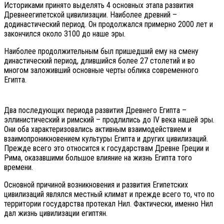
Историками принято выделять 4 основных этапа развития
Древнеегипетской цивилизации. Наиболее древний –
додинастический период. Он продолжался примерно 2000 лет и
закончился около 3100 до наше эры.
Наиболее продолжительным был пришедший ему на смену
династический период, длившийся более 27 столетий и во
многом заложивший основные черты облика современного
Египта.
Два последующих периода развития Древнего Египта –
эллинистический и римский – продлились до IV века нашей эры.
Они оба характеризовались активным взаимодействием и
взаимопроникновением культуры Египта и других цивилизаций.
Прежде всего это относится к государствам Древне Греции и
Рима, оказавшими большое влияние на жизнь Египта того
времени.
Основной причиной возникновения и развития Египетских
цивилизаций являлся местный климат и прежде всего то, что по
территории государства протекал Нил. Фактически, именно Нил
дал жизнь цивилизации египтян.