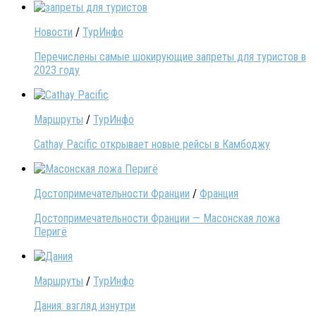
Новости
/
ТурИнфо
Перечислены самые шокирующие запреты для туристов в
2023 году
Маршруты
/
ТурИнфо
Cathay Pacific открывает новые рейсы в Камбоджу
Достопримечательности Франции
/
Франция
Достопримечательности Франции — Масонская ложа
Перигё
Маршруты
/
ТурИнфо
Дания: взгляд изнутри