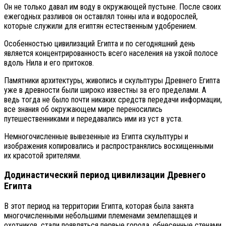
Он не только давал им воду в окружающей пустыне. После своих
ежегодных разливов он оставлял тонны ила и водорослей,
которые служили для египтян естественным удобрением.
Особенностью цивилизаций Египта и по сегодняшний день
является концентрированность всего населения на узкой полосе
вдоль Нила и его притоков.
Памятники архитектуры, живопись и скульптуры Древнего Египта
уже в древности были широко известны за его пределами. А
ведь тогда не было почти никаких средств передачи информации,
все знания об окружающем мире переносились
путешественниками и передавались ими из уст в уста.
Немногочисленные вывезенные из Египта скульптуры и
изображения копировались и распространялись восхищенными
их красотой зрителями.
Додинастический период цивилизации Древнего
Египта
В этот период на территории Египта, которая была занята
многочисленными небольшими племенами землепашцев и
охотников, стали появляться первые города, обнесенные стенами