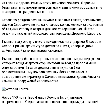
из глины и дерева, камень почти не использовался. Фараоны
были заняты непрерывными войнами с азиатскими соседями и не
планировали грандиозных строек.
Страна то разделялась на Нижний и Верхний Египет, пока наконец
фараон Хасехемуи не положил этому конец, мечами своих воинов
объединив страну и открыв для нее совершенно новый этап
развития, названный впоследствии периодом Древнего Царства.
Именно в эту эпоху у власти находились легендарные Джосер и
Хеопс. При них архитектура достигла высот, которые даже
сейчас порой кажутся недостижимыми.
Именно тогда были построены гигантские пирамиды, первую из
которых воздвиг архитектор Имхотеп, навсегда прославивши
этим свое имя. За свои достижения в науке он был
обожествляем. Ему поклонялись как богу врачевания, а
возведенная им пирамида в Саккаре называется древнейшим из
каменных сооружений человечества.
Через 150 лет в Гизе фараон Хеопс в Гизе (пригород
современного Каира) начал строительство пирамиды, ставшей