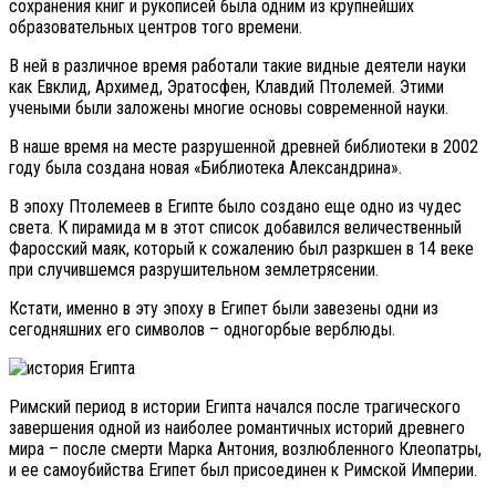
сохранения книг и рукописей была одним из крупнейших
образовательных центров того времени.
В ней в различное время работали такие видные деятели науки
как Евклид, Архимед, Эратосфен, Клавдий Птолемей. Этими
учеными были заложены многие основы современной науки.
В наше время на месте разрушенной древней библиотеки в 2002
году была создана новая «Библиотека Александрина».
В эпоху Птолемеев в Египте было создано еще одно из чудес
света. К пирамида м в этот список добавился величественный
Фаросский маяк, который к сожалению был разркшен в 14 веке
при случившемся разрушительном землетрясении.
Кстати, именно в эту эпоху в Египет были завезены одни из
сегодняшних его символов – одногорбые верблюды.
Римский период в истории Египта начался после трагического
завершения одной из наиболее романтичных историй древнего
мира – после смерти Марка Антония, возлюбленного Клеопатры,
и ее самоубийства Египет был присоединен к Римской Империи.