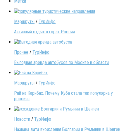
Метки
Маршруты
/
ТурИнфо
Активный отдых в горах России
Прочее
/
ТурИнфо
Выгодная аренда автобусов по Москве и области
Маршруты
/
ТурИнфо
Рай на Карибах. Почему Куба стала так популярна у
россиян
Новости
/
ТурИнфо
Названа дата вхождения Болгарии и Румынии в Шенген