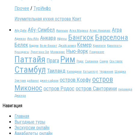
Прочее
/
ТурИнфо
Изумительная кухня острова Крит
Абу-Симбел
Агра
Абу-Даби
Авиньон
Агиа Марина
Агиос Николаос
Бангкок
Барселона
Анкара
Аджман
Аль-Айн
Афины
Белек
Кемер
Бодрум
Во-ле-Виконт
Джайсалмер
Криопиги
Кронплатц
Нью-йорк
Кушадасы
Лузитана Сол
Мармарис
Памуккале
Паттайя
Рим
Прага
Родос
Салоники
Самуи
Сен тропе
Стамбул
Таиланд
Халкидики
Хатшепсут
Червиния
Шарджа
остров
остров Корфу
Эретрия
дайвинг
джип-сафари
Миконос
остров Родос
остров Санторини
пирамида
Джосера
Навигация
Главная
Выгодные туры
Экскурсии онлайн
Авиабилеты онлайн