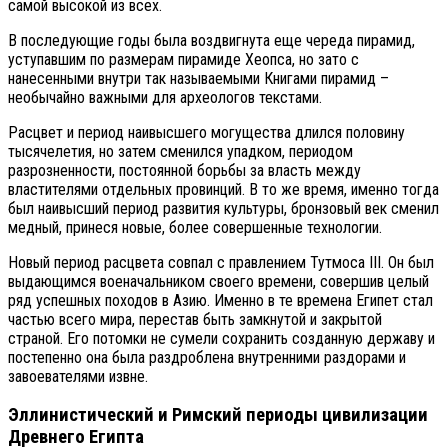
самой высокой из всех.
В последующие годы была воздвигнута еще череда пирамид,
уступавшим по размерам пирамиде Хеопса, но зато с
нанесенными внутри так называемыми Книгами пирамид –
необычайно важными для археологов текстами.
Расцвет и период наивысшего могущества длился половину
тысячелетия, но затем сменился упадком, периодом
разрозненности, постоянной борьбы за власть между
властителями отдельных провинций. В то же время, именно тогда
был наивысший период развития культуры, бронзовый век сменил
медный, принеся новые, более совершенные технологии.
Новый период расцвета совпал с правлением Тутмоса III. Он был
выдающимся военачальником своего времени, совершив целый
ряд успешных походов в Азию. Именно в те времена Египет стал
частью всего мира, перестав быть замкнутой и закрытой
страной. Его потомки не сумели сохранить созданную державу и
постепенно она была раздроблена внутренними раздорами и
завоевателями извне.
Эллинистический и Римский периоды цивилизации
Древнего Египта