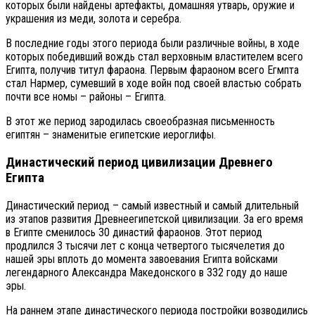
которых были найдены артефакты, домашняя утварь, оружие и
украшения из меди, золота и серебра.
В последние годы этого периода были различные войны, в ходе
которых победивший вождь стал верховным властителем всего
Египта, получив титул фараона. Первым фараоном всего Егмпта
стал Нармер, сумевший в ходе войн под своей властью собрать
почти все номы – районы – Египта.
В этот же период зародилась своеобразная письменность
египтян – знаменитые египетские иероглифы.
Династический период цивилизации Древнего
Египта
Династический период – самый известный и самый длительный
из этапов развития Древнеегипетской цивилизации. За его время
в Египте сменилось 30 династий фараонов. Этот период
продлился 3 тысячи лет с конца четвертого тысячелетия до
нашей эры вплоть до момента завоевания Египта войсками
легендарного Александра Македонского в 332 году до наше
эры.
На раннем этапе династического периода постройки возводились