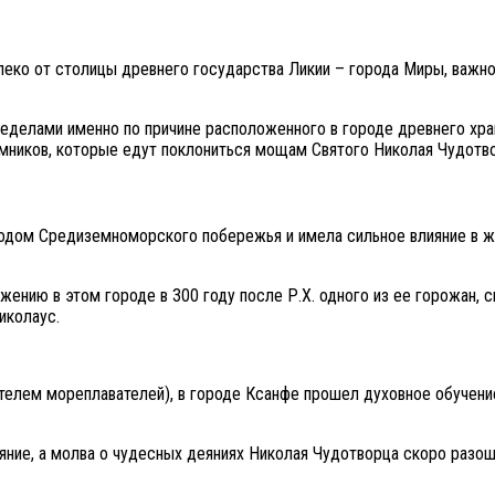
еко от столицы древнего государства Ликии – города Миры, важног
ределами именно по причине расположенного в городе древнего хра
омников, которые едут поклониться мощам Святого Николая Чудотв
одом Средиземноморского побережья и имела сильное влияние в жи
жению в этом городе в 300 году после Р.Х. одного из ее горожан, 
иколаус.
ителем мореплавателей), в городе Ксанфе прошел духовное обучени
ние, а молва о чудесных деяниях Николая Чудотворца скоро разошл