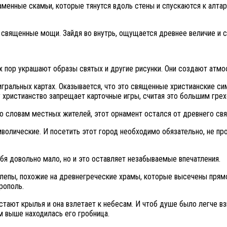
аменные скамьи, которые тянутся вдоль стены и спускаются к алт
ь священные мощи. Зайдя во внутрь, ощущается древнее величие и с
х пор украшают образы святых и другие рисунки. Они создают атм
 игральных картах. Оказывается, что это священные христианские си
ому христианство запрещает карточные игры, считая это большим грех
 словам местных жителей, этот орнамент остался от древнего свя
мволические. И посетить этот город необходимо обязательно, не пр
бя довольно мало, но и это оставляет незабываемые впечатления.
пы, похожие на древнегреческие храмы, которые высечены прямо в 
рополь.
стают крылья и она взлетает к небесам. И чтоб душе было легче вз
м выше находилась его гробница.