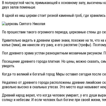
В полукруглой части, примыкающей к основному залу, высечены к
двух залов поменьше.
В одной из ниш церкви стоит резной каменный гроб, где хранилис
По прошествии такого огромного периода, церковные стены до си
Удивительно видеть в древнем храме знаки, похожие на те, что на
копье (пики), им нанесли эту рану, и его распятие (трефы). Поэт
Пол древнего храма устлан разноцветным мозаичным рисунком. По
Посещение древнего города платная. Но цены, можно сказать, си
увидеть.
Когда-то великий и богатый город Миры оставил сегодня после се
Недалеко от древнего города расположены древние ликийские скле
довольно высоко в скальных утесах. Это место еще называют нек
Древний народ верил, что когда человек умирает, у его души выра
солнцу и небесам. И если человек был богаче при своей жизни, те