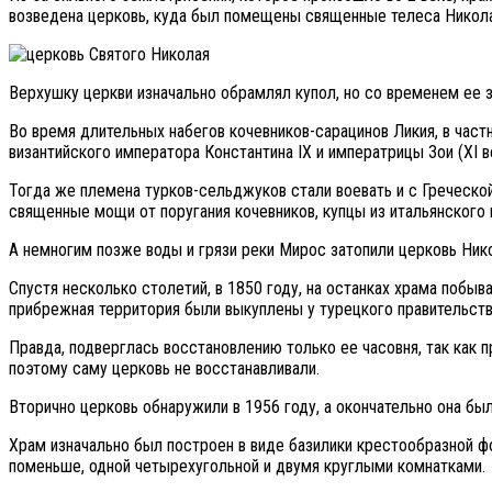
возведена церковь, куда был помещены священные телеса Никола
Верхушку церкви изначально обрамлял купол, но со временем ее 
Во время длительных набегов кочевников-сарацинов Ликия, в част
византийского императора Константина IX и императрицы Зои (XI в
Тогда же племена турков-сельджуков стали воевать и с Греческой
священные мощи от поругания кочевников, купцы из итальянского 
А немногим позже воды и грязи реки Мирос затопили церковь Ник
Спустя несколько столетий, в 1850 году, на останках храма побыв
прибрежная территория были выкуплены у турецкого правительства
Правда, подверглась восстановлению только ее часовня, так как 
поэтому саму церковь не восстанавливали.
Вторично церковь обнаружили в 1956 году, а окончательно она был
Храм изначально был построен в виде базилики крестообразной ф
поменьше, одной четырехугольной и двумя круглыми комнатками.