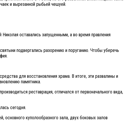
чаек и вырезанной рыбьей чешуей.
ей Николая оставались запущенными, а во время правления
и святыни подвергались разорению и поруганию. Чтобы уберечь
фия.
 средства для восстановления храма. В итоге, эти развалины и
ановлению памятника.
производиться реставрация, отличался от первоначального вида,
алась сегодня.
й, основного куполообразного зала, двух боковых залов