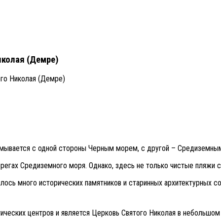
иколая (Демре)
ого Николая (Демре)
омывается с одной стороны Черным морем, с другой – Средиземны
ерегах Средиземного моря. Однако, здесь не только чистые пляжи 
илось много исторических памятников и старинных архитектурных с
стических центров и является Церковь Святого Николая в небольшо