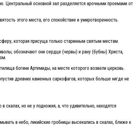
арю. Центральный основной зал разделяется арочными проемами от
вятость этого места, его спокойствие и умиротворенность.
осферу, которая присуща только старинным святым местам.
мволы, обозначают они сердце (червы) и рану (бубны) Христа,
ом.
тилища богини Артемиды, на месте которого возвели церковь.
опустив древних каменных саркофагов, которых больше нигде не
скалах, но не у подножия, а, что удивительно, находятся
мывать в небо, ликийские гробницы высекались в скалах, ближе к