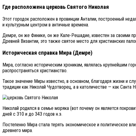
Где расположена церковь Святого Николая
Этот городок расположен в провинции Анталии, построенный недал
и культурным центром в античные времена.
Демре, он же Финике, он же Кале-Решадие, известен за своими п
Древней Византии, это также святое место для христианских пал
Историческая справка Мира (Демре)
Мира, согласно историческим хроникам, являлась крупнейшим гор
распространяться христианство.
Такое значение Миры известно, в основном, благодаря жизни и слу
традиции как Николай Чудотворец, а в католичестве — как Санта Н
Николай родился в семье моряка (вот почему он является покров
дней с 310 и до 343 годов н.э.
Постепенно Мира стала терять экономическое и политическое влия
древнего мира.