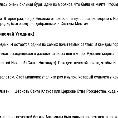
лась очень сильная буря. Один из моряков, что были на мачте, чтобы
ка. Второй раз, когда Николай отправился в путешествие морем к 
ироды, благополучно добравшись к Святым Местам.
иколай Угодник)
дник. И остается одним из самых почитаемых святых. В каждом гор
иках, находящихся в дальних странах или в море. Русские моряки 
 Святой Николай (Санта Николаус). Рождественской ночью, чтобы ег
олотом. Этот мешочек упал как раз в чулок, который сушился у ка
Килизе» — Церковь Санта Клауса или Церковь Отца Рождества, куда
м древнегреческой богини Артемиды был сильно поврежден, а позже,