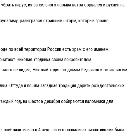
 убрать парус, из-за сильного порыва ветра сорвался и рухнул на
Иерусалиму, разыгрался страшный шторм, который грозил
оде по всей территории России есть храм с его именем.
почитают Николая Угодника своим покровителем.
о никто не видел, Николай ходил по домам бедняков и оставлял им
мина. Оттуда и пошла западная традиция дарить рождественские
 каждый год, на шестое декабря собираются паломники для
 приблизительно в 4 веке, на его развалинах византийцами была