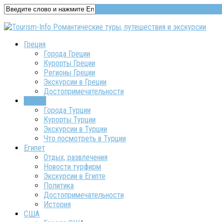
Греция
Города Греции
Курорты Греции
Регионы Греции
Экскурсии в Греции
Достопримечательности
Турция
Города Турции
Курорты Турции
Экскурсии в Турции
Что посмотреть в Турции
Египет
Отдых, развлечения
Новости турфирм
Экскурсии в Египте
Политика
Достопримечательности
История
США