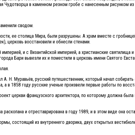
я Чудотворца в каменном резном гробе с нанесенным рисунком из 
заменили сводом.
ности, ее столица Мира, были разрушены. А храм вместе с гробниц
ек), церковь восстановили и обнесли стенами.
 империей, и с Византийской империей, а христианские святилища 
города Бари вывезли их и поместили в церковь имени Святого Евста
олая.
ал А. Н. Муравьёв, русский путешественник, который начал собирать
, а в 1858 году русские ученые произвели первые работы по восст
проект церкви французского архитектора, по которому должна была 
а раскопана и отреставрирована в году 1989, и в этом виде она ост
ормы, состоящий из внутреннего дворика, двух открытых вестибюле