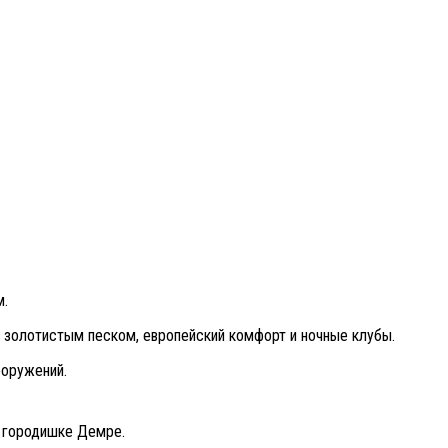
м.
с золотистым песком, европейский комфорт и ночные клубы.
ооружений.
м городишке Демре.