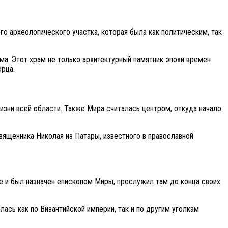
о археологического участка, которая была как политическим, так
ма. Этот храм не только архитектурный памятник эпохи времен
орца.
зни всей области. Также Мира считалась центром, откуда начало
священника Николая из Патары, известного в православной
е и был назначен епископом Миры, прослужил там до конца своих
ась как по Византийской империи, так и по другим уголкам