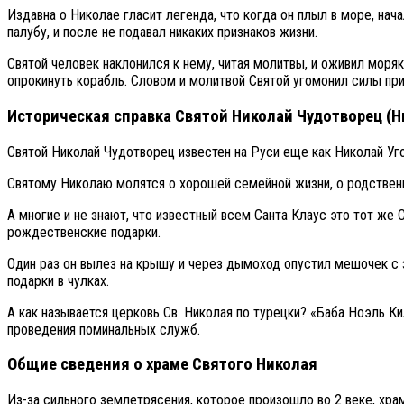
Издавна о Николае гласит легенда, что когда он плыл в море, нача
палубу, и после не подавал никаких признаков жизни.
Святой человек наклонился к нему, читая молитвы, и оживил моря
опрокинуть корабль. Словом и молитвой Святой угомонил силы пр
Историческая справка Святой Николай Чудотворец (Н
Святой Николай Чудотворец известен на Руси еще как Николай Уго
Святому Николаю молятся о хорошей семейной жизни, о родственн
А многие и не знают, что известный всем Санта Клаус это тот же
рождественские подарки.
Один раз он вылез на крышу и через дымоход опустил мешочек с з
подарки в чулках.
А как называется церковь Св. Николая по турецки? «Баба Ноэль 
проведения поминальных служб.
Общие сведения о храме Святого Николая
Из-за сильного землетрясения, которое произошло во 2 веке, хра