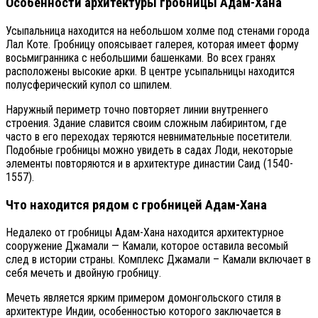
Особенности архитектуры гробницы Адам-Хана
Усыпальница находится на небольшом холме под стенами города
Лал Коте. Гробницу опоясывает галерея, которая имеет форму
восьмигранника с небольшими башенками. Во всех гранях
расположены высокие арки. В центре усыпальницы находится
полусферический купол со шпилем.
Наружный периметр точно повторяет линии внутреннего
строения. Здание славится своим сложным лабиринтом, где
часто в его переходах теряются невнимательные посетители.
Подобные гробницы можно увидеть в садах Лоди, некоторые
элементы повторяются и в архитектуре династии Саид (1540-
1557).
Что находится рядом с гробницей Адам-Хана
Недалеко от гробницы Адам-Хана находится архитектурное
сооружение Джамали — Камали, которое оставила весомый
след в истории страны. Комплекс Джамали – Камали включает в
себя мечеть и двойную гробницу.
Мечеть является ярким примером домонгольского стиля в
архитектуре Индии, особенностью которого заключается в