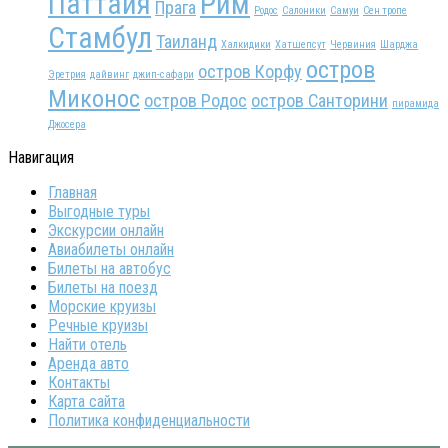
Паттайя
Рим
Прага
Родос
Салоники
Самуи
Сен тропе
Стамбул
Таиланд
Халкидики
Хатшепсут
Червиния
Шарджа
остров
остров Корфу
Эретрия
дайвинг
джип-сафари
Миконос
остров Родос
остров Санторини
пирамида
Джосера
Навигация
Главная
Выгодные туры
Экскурсии онлайн
Авиабилеты онлайн
Билеты на автобус
Билеты на поезд
Морские круизы
Речные круизы
Найти отель
Аренда авто
Контакты
Карта сайта
Политика конфиденциальности