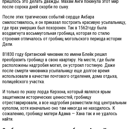
пришлось это делать дважды. Махам Анги покинула этот мир
после сорока дней скорби по сыну.
После этих трагических событий сердце Акбара
смилостивилось, и он приказал построить красивую усыпальницу,
где прах умерших был похоронен. Так в 1562году была
воздвигнута восьмиугольная гробница, которая по стилю
строения отличалось от гробниц могольского периода истории
Дели.
В1830 году британский чиновник по имени Блейк решил
преобразить гробницу в свою квартиру. На месте, где были
расположены надгробия могил, он устроил гостиную. Даже
после смерти чиновника усыпальницу еще долгое время
использовали в качестве почтового отделения, дома отдыха,
полицейского участка.
И только по указу лорда Керзона, который являлся ярым
защитником исторических ценностей, гробницу
отреставрировали, а все надгробия разместили под центральным
куполом, хотя изначально оно там никогда не находилось. К
сожалению, гробницу матери Адама — Хана так и не удалось
найти.