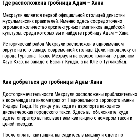
Где расположена гробница Адам – Хана
Мехраули является первой официальной столицей династии
мусульманских правителей. Именно здесь сосредоточено
огромное количество архитектурных памятников индийской
культуры, среди которых вы и найдете гробницу Адам – Хана.
Исторический район Мехраули расположен в одноименном
округе на юго-западе современной столицы Дели, неподалеку от
города Гургаона. Также Мехраули на севере граничит с районом
Хаус Кхаз, на западе с Васант Кундж, а на Юге с Туглакабад.
Как добраться до гробницы Адам-Хана
Достопримечательности Мехраули расположены приблизительно
в восемнадцати километрах от Национального аэропорта имени
Индиры Ганди. На улице у выхода из аэропорта находится
диспетчерская городского такси. Здесь вы объясняете, куда
едете, оператор выписывает вам квитанцию с номером такси и
ценой поездки.
После оплаты квитанции, вы садитесь в машину и едете по