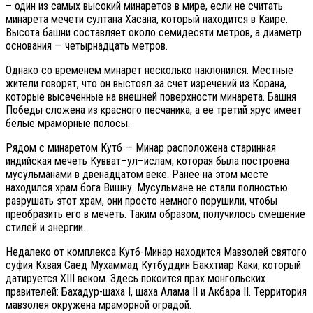
– один из самых высокий минаретов в мире, если не считать
минарета мечети султана Хасана, который находится в Каире.
Высота башни составляет около семидесяти метров, а диаметр
основания — четырнадцать метров.
Однако со временем минарет несколько наклонился. Местные
жители говорят, что он выстоял за счет изречений из Корана,
которые высеченные на внешней поверхности минарета. Башня
Победы сложена из красного песчаника, а ее третий ярус имеет
белые мраморные полосы.
Рядом с минаретом Кутб — Минар расположена старинная
индийская мечеть Кувват–ул–ислам, которая была построена
мусульманами в двенадцатом веке. Ранее на этом месте
находился храм бога Вишну. Мусульмане не стали полностью
разрушать этот храм, они просто немного порушили, чтобы
преобразить его в мечеть. Таким образом, получилось смешение
стилей и энергии.
Недалеко от комплекса Кутб-Минар находится Мавзолей святого
суфия Кхвая Саед Мухаммад Кутбуддин Бакхтиар Каки, который
датируется XIII веком. Здесь покоится прах монгольских
правителей: Бахадур-шаха I, шаха Алама II и Акбара II. Территория
мавзолея окружена мраморной оградой.