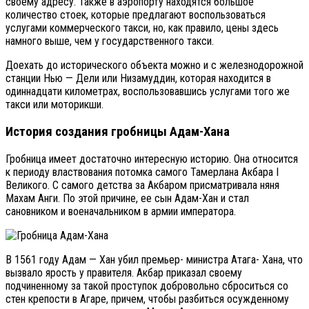
своему адресу. Также в аэропорту находятся большое
количество стоек, которые предлагают воспользоваться
услугами коммерческого такси, но, как правило, цены здесь
намного выше, чем у государственного такси.
Доехать до исторического объекта можно и с железнодорожной
станции Нью — Дели или Низамуддин, которая находится в
одиннадцати километрах, воспользовавшись услугами того же
такси или моторикши.
История создания гробницы Адам-Хана
Гробница имеет достаточно интересную историю. Она относится
к периоду властвования потомка самого Тамерлана Акбара I
Великого. С самого детства за Акбаром присматривала няня
Махам Анги. По этой причине, ее сын Адам-Хан и стал
сановником и военачальником в армии императора.
В 1561 году Адам — Хан убил премьер- министра Атага- Хана, что
вызвало ярость у правителя. Акбар приказал своему
подчиненному за такой проступок добровольно сброситься со
стен крепости в Агаре, причем, чтобы разбиться осужденному