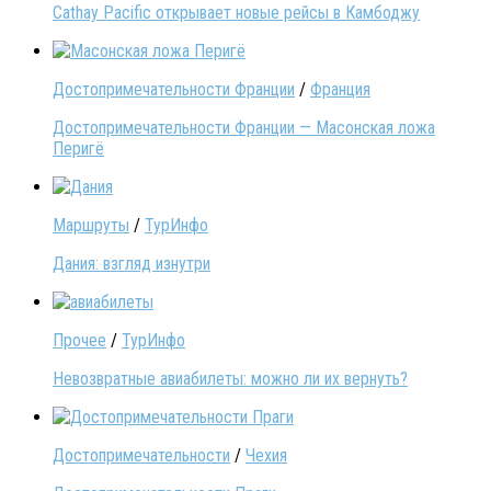
Cathay Pacific открывает новые рейсы в Камбоджу
Достопримечательности Франции
/
Франция
Достопримечательности Франции — Масонская ложа
Перигё
Маршруты
/
ТурИнфо
Дания: взгляд изнутри
Прочее
/
ТурИнфо
Невозвратные авиабилеты: можно ли их вернуть?
Достопримечательности
/
Чехия