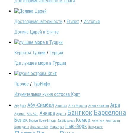
Достопримечательности Праги
Достопримечательности
/
Египет
/
История
Долина Царей в Египте
Курорты Турции
/
Турция
Где лучшее море в Турции
Прочее
/
ТурИнфо
Изумительная кухня острова Крит
Абу-Симбел
Агра
Абу-Даби
Авиньон
Агиа Марина
Агиос Николаос
Бангкок
Барселона
Анкара
Аджман
Аль-Айн
Афины
Белек
Кемер
Бодрум
Во-ле-Виконт
Джайсалмер
Криопиги
Кронплатц
Нью-йорк
Кушадасы
Лузитана Сол
Мармарис
Памуккале