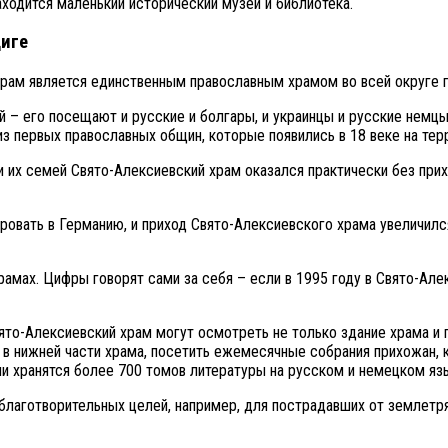
ходится маленький исторический музей и библиотека.
циге
рам является единственным православным храмом во всей округе г
 его посещают и русские и болгары, и украинцы и русские немцы (т
из первых православных общин, которые появились в 18 веке на тер
и их семей Свято-Алексиевский храм оказался практически без прих
ровать в Германию, и приход Свято-Алексиевского храма увеличил
рамах. Цифры говорят сами за себя – если в 1995 году в Свято-Ал
ято-Алексиевский храм могут осмотреть не только здание храма и 
ся в нижней части храма, посетить ежемесячные собрания прихожан
дни хранятся более 700 томов литературы на русском и немецком яз
благотворительных целей, например, для пострадавших от землетр