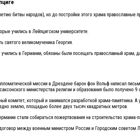
пциге
олетию битвы народов), но до постройки этого храма православные
орые учились в Лейпцигском университете.
ь святого великомученика Георгия.
е учились в Германии, обязаны были посещать православный храм, д
ипломатической миссии в Дрездене барон фон Вольф написал письмо
саксонского министерства религии и образования было получено 9 
й комитет, который и занимался разработкой храма-памятника. А у
здно землю, площадью более двух тысяч квадратных метров.
ермании стали собираться пожертвования на строительство храма-п
й договор между военным министром России и Городским советом 