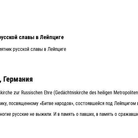
усской славы в Лейпциге
ятник русской славы в Лейпциге
, Германия
rche zur Russischen Ehre (Gedächtniskirche des heiligen Metropoliten
нику, посвященному «Битве народов», состоявшейся под Лейпцигом в
ногие русские не выжили. И в память о павших, в память о сражавш