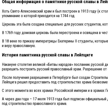
Общая информация о памятнике русской славы в Лей
Хоть Свято-Алексеевский храм и был построен в 1913 году (к ст
упоминание о которой приходится на 1744 год.
Церковь эта была создана специально для русских студентов, кот
В 1769 году домовая церковь была перестроена и освящена в чест
В 18 веке по приказу императрицы Екатерины II студенты, которы
и веру православную.
История памятника русской славы в Лейпциге
Накануне столетия великой «Битвы народов» посланник русской д
разрешить построить русский православный храм. Разрешение от 
После получения разрешения в Петербурге был создан Строительны
Лейпцига решил предоставить под строительство храма безвозме
С этого момента во всех храмах Российской империи и в храмах Г
А через два года – 17 июля 1913 года был подписан официальны
под строительство православного храма.