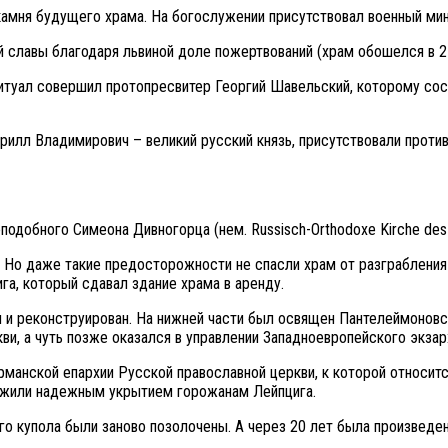
 камня будущего храма. На богослужении присутствовал военный ми
 славы благодаря львиной доле пожертвований (храм обошелся в 2
Ритуал совершил протопресвитер Георгий Шавельский, которому со
илл Владимирович – великий русский князь, присутствовали против
одобного Симеона Дивногорца (нем. Russisch-Orthodoxe Kirche des 
. Но даже такие предосторожности не спасли храм от разграбления
га, который сдавал здание храма в аренду.
и реконструирован. На нижней части был освящен Пантелеймоновски
ви, а чуть позже оказался в управлении Западноевропейского экзар
рманской епархии Русской православной церкви, к которой относит
ужили надежным укрытием горожанам Лейпцига.
его купола были заново позолочены. А через 20 лет была произведе