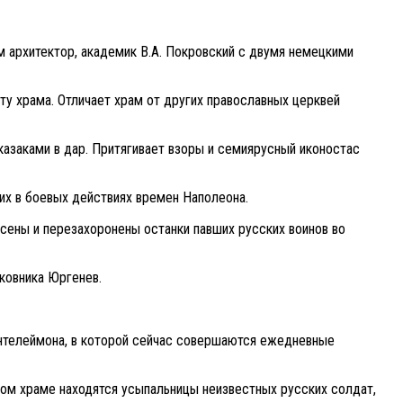
м архитектор, академик В.А. Покровский с двумя немецкими
у храма. Отличает храм от других православных церквей
казаками в дар. Притягивает взоры и семиярусный иконостас
ших в боевых действиях времен Наполеона.
сены и перезахоронены останки павших русских воинов во
лковника Юргенев.
Пантелеймона, в которой сейчас совершаются ежедневные
том храме находятся усыпальницы неизвестных русских солдат,