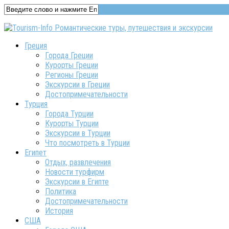
Греция
Города Греции
Курорты Греции
Регионы Греции
Экскурсии в Греции
Достопримечательности
Турция
Города Турции
Курорты Турции
Экскурсии в Турции
Что посмотреть в Турции
Египет
Отдых, развлечения
Новости турфирм
Экскурсии в Египте
Политика
Достопримечательности
История
США