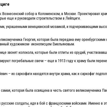
пциге
ак Вознесенский собор в Коломенском, в Москве. Проектировал хра
рые еще и руководили строительством в Лейпциге.
ами, украшенными венецианской мозаикой, и подчеркивающими высот
.
великомученика Георгия, которая была передана ему оренбургскими 
исанный художником- иконописцем Емельяновым.
нице звонят колокола, которые были отлиты из орудий, участвовав
ируют погребальные свечи – еще в 1913 году к храму были перене
евич – их саркофаги находятся внутри храма, как и саркофаг подпо
та самая, которая была освящена в честь святого великомученика 
и русские солдаты, идя в бой с французскими войсками. Именно в э