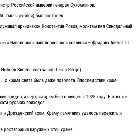
нистр Российской империи генерал Сухомлинов.
50 тысяч рублей) был построен.
служивал архидиакон Константин Розов, молитвы пел Синодальный
ники Наполеона и наполеоновской коалиции – Фридрих Август III
Heiligen Simeon vom wunderbaren Berge).
 – с храма снята была даже позолота. Впоследствии храм-
й придел, а верхний храм был освящен в 1928 году. В этих же
хата русских приходов.
ся и Дрезденский храм. Храму-памятнику удалось пережить и
на реставрация наружных стен храма.