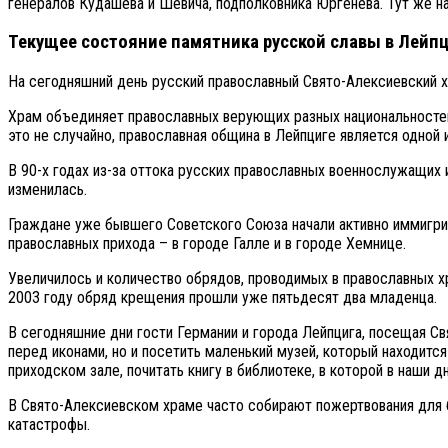
генералов Кудашева и Шевича, подполковника Юргенева. Тут же на
Текущее состояние памятника русской славы в Лейп
На сегодняшний день русский православный Свято-Алексиевский х
Храм объединяет православных верующих разных национальностей –
это не случайно, православная община в Лейпциге является одной 
В 90-х годах из-за оттока русских православных военнослужащих 
изменилась.
Граждане уже бывшего Советского Союза начали активно иммигри
православных прихода – в городе Галле и в городе Хемнице.
Увеличилось и количество обрядов, проводимых в православных х
2003 году обряд крещения прошли уже пятьдесят два младенца.
В сегодняшние дни гости Германии и города Лейпцига, посещая Св
перед иконами, но и посетить маленький музей, который находит
приходском зале, почитать книгу в библиотеке, в которой в наши 
В Свято-Алексиевском храме часто собирают пожертвования для 
катастрофы.