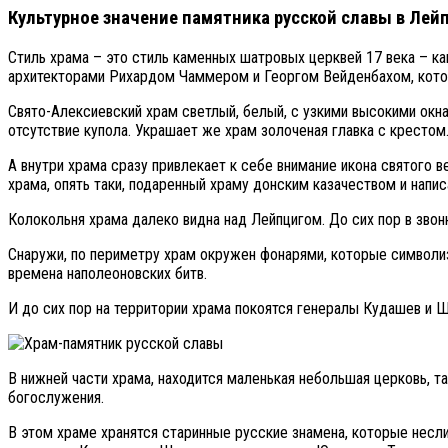
Культурное значение памятника русской славы в Лей
Стиль храма – это стиль каменных шатровых церквей 17 века – к
архитекторами Рихардом Чаммером и Георгом Вейденбахом, кото
Свято-Алексиевский храм светлый, белый, с узкими высокими окн
отсутствие купола. Украшает же храм золоченая главка с крестом
А внутри храма сразу привлекает к себе внимание икона святого 
храма, опять таки, подаренный храму донским казачеством и нап
Колокольня храма далеко видна над Лейпцигом. До сих пор в звон
Снаружи, по периметру храм окружен фонарями, которые символиз
времена наполеоновских битв.
И до сих пор на территории храма покоятся генералы Кудашев и Ш
В нижней части храма, находится маленькая небольшая церковь, 
богослужения.
В этом храме хранятся старинные русские знамена, которые несл