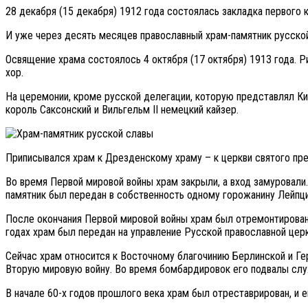
28 декабря (15 декабря) 1912 года состоялась закладка первого
И уже через десять месяцев православный храм-памятник русской
Освящение храма состоялось 4 октября (17 октября) 1913 года. 
хор.
На церемонии, кроме русской делегации, которую представлял Кир
король Саксонский и Вильгельм II немецкий кайзер.
Приписывался храм к Дрезденскому храму – к церкви святого преп
Во время Первой мировой войны храм закрыли, а вход замуровали
памятник был передан в собственность одному горожанину Лейпци
После окончания Первой мировой войны храм был отремонтирован 
годах храм был передан на управление Русской православной церк
Сейчас храм относится к Восточному благочинию Берлинской и Ге
Вторую мировую войну. Во время бомбардировок его подвалы сл
В начале 60-х годов прошлого века храм был отреставрирован, и 