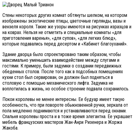
Стены некоторых других комнат обтянуты шелком, на котором
изображены экзотические птицы, цветочные гирлянды, вазы и
вензеля короля. Такие же узоры имеются на рисунках изразцов и
на коврах. Нельзя не отметить и специальные комнаты «для
приготовления варенья», «для супов», «для легких блюд»,
которые подавались перед десертом и «Кабинет благоуханий».
Здание дворца было спроектировано таким образом, чтобы
максимально уменьшить взаимодействие между слугами и
гостями. К примеру, были задумки о создании передвижных
обеденных столов. После того как в подсобных помещениях
кухни стол был сервирован, он должен был подняться в
столовую с помощью механического лифта. Задумка не
воплотилась в жизнь, но особое строение подвала сохранилось.
Покои королевы не менее интересны. Ее будуар имеет такую
особенность, что при повороте обыкновенной ручки, зеркала от
пола медленно поднимаются и устанавливаются перед окнами.
Спальня королевы проста и в тоже время элегантна. Ее украшает
мебель французских мастеров Жан-Анри Ризенера и Жоржа
Жакоба.