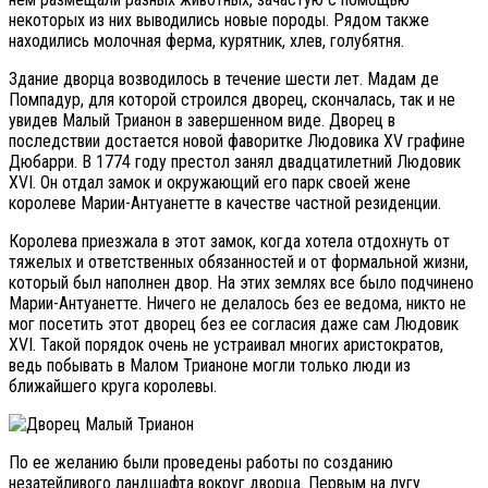
некоторых из них выводились новые породы. Рядом также
находились молочная ферма, курятник, хлев, голубятня.
Здание дворца возводилось в течение шести лет. Мадам де
Помпадур, для которой строился дворец, скончалась, так и не
увидев Малый Трианон в завершенном виде. Дворец в
последствии достается новой фаворитке Людовика XV графине
Дюбарри. В 1774 году престол занял двадцатилетний Людовик
XVI. Он отдал замок и окружающий его парк своей жене
королеве Марии-Антуанетте в качестве частной резиденции.
Королева приезжала в этот замок, когда хотела отдохнуть от
тяжелых и ответственных обязанностей и от формальной жизни,
который был наполнен двор. На этих землях все было подчинено
Марии-Антуанетте. Ничего не делалось без ее ведома, никто не
мог посетить этот дворец без ее согласия даже сам Людовик
XVI. Такой порядок очень не устраивал многих аристократов,
ведь побывать в Малом Трианоне могли только люди из
ближайшего круга королевы.
По ее желанию были проведены работы по созданию
незатейливого ландшафта вокруг дворца. Первым на лугу