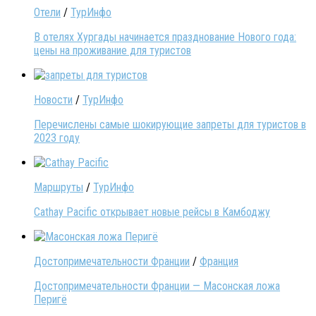
Отели
/
ТурИнфо
В отелях Хургады начинается празднование Нового года:
цены на проживание для туристов
Новости
/
ТурИнфо
Перечислены самые шокирующие запреты для туристов в
2023 году
Маршруты
/
ТурИнфо
Cathay Pacific открывает новые рейсы в Камбоджу
Достопримечательности Франции
/
Франция
Достопримечательности Франции — Масонская ложа
Перигё