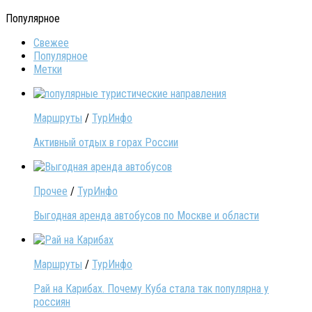
Популярное
Свежее
Популярное
Метки
Маршруты
/
ТурИнфо
Активный отдых в горах России
Прочее
/
ТурИнфо
Выгодная аренда автобусов по Москве и области
Маршруты
/
ТурИнфо
Рай на Карибах. Почему Куба стала так популярна у
россиян