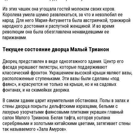
Из этих чашек она угощала гостей молоком своих коров.
Королева умела шумно развлекаться, за что и невзлюбил ее
народ. Для него Мария-Антуанетта была австриячкой, транжирой
народного достояния и распутной женщиной. И во время
революции она была обезглавлена ненавидевшими ее
парижанами.
Текущее состояние дворца Малый Трианон
Дворец представлен в виде одноэтажного здания. Центр его
фасада украшают пилястры, которые поддерживают
классический фронтон. Украшением высокой крыши являют вазы,
расположенные ступеньками. Эти вазы были сделаны «под
фаянс», и красуются не только на крыше, но и на садовых
фонтанах, и на скамейках дворика.
В самом здании царит изумительная обстановка. Полы в залах и
стены дворца покрыты дельфтскими изразцами, белыми с
лазурью узорчатыми фаянсовыми плитками украшен главный
салон Малого Трианона. Белая тафта, которая усыпана
серебряными и золотыми китайскими цветами, затягивает стены
так называемого «Зала Амуров».