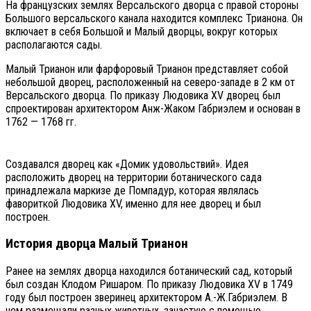
На французских землях Версальского дворца с правой стороны
Большого версальского канала находится комплекс Трианона. Он
включает в себя Большой и Малый дворцы, вокруг которых
располагаются сады.
Малый Трианон или фарфоровый Трианон представляет собой
небольшой дворец, расположенный на северо-западе в 2 км от
Версальского дворца. По приказу Людовика XV дворец был
спроектирован архитектором Анж-Жаком Габриэлем и основан в
1762 — 1768 гг.
Создавался дворец как «Домик удовольствий». Идея
расположить дворец на территории ботанического сада
принадлежала маркизе де Помпадур, которая являлась
фавориткой Людовика XV, именно для нее дворец и был
построен.
История дворца Малый Трианон
Ранее на землях дворца находился ботанический сад, который
был создан Клодом Ришаром. По приказу Людовика XV в 1749
году был построен зверинец архитектором А.-Ж.Габриэлем. В
нем размещали разных животных, зачастую с помощью