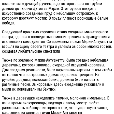
появляется журчащий ручеек, вода которого шла по трубам
длиной до тысячи футов из Марли. Этот ручеек впадет в
искусственно созданный пруд с небольшим островком, к
которому протянут мостик. В пруду плавают роскошные белые
лебеди.
Следующей прихотью королевы стало создание миниатюрного
театра, где она в последствии сможет принимать французских и
итальянских комедиантов. Со временем и сама Мария-Антуанетта
взошла на сцену своего театра и увлекла за собой многих гостей,
создавая любительские спектакли.
Также по желанию Марии-Антуанетты была создана небольшая
деревушка, которая являлась очередной игрушкой королевы.
Для создания реальности, были нарисованы картины, с тем чтобы
на только что построенных домах виднелись трещины. На
ручейке девушки, полоская белье, должны были напевать
различные песни. За коровами здесь ежедневно ухаживали и
мыли их, повязывали им бантики.
Также в деревушке находились птичник, молочная и мельница. В
наше время экскурсоводы, подходя к этому месту, любят
рассказывать забавную историю о том, что существуют чашки,
сделанные из слепков груди Марии-Антуанетты.