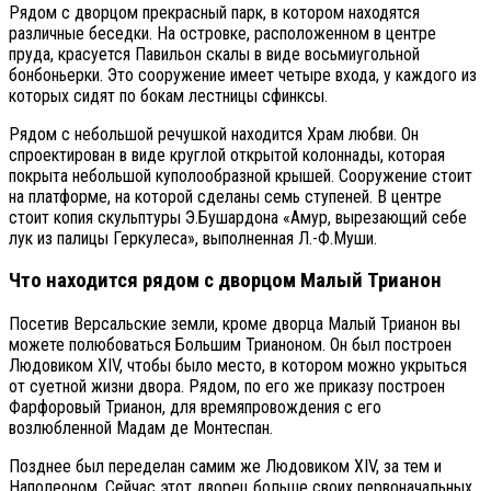
Рядом с дворцом прекрасный парк, в котором находятся
различные беседки. На островке, расположенном в центре
пруда, красуется Павильон скалы в виде восьмиугольной
бонбоньерки. Это сооружение имеет четыре входа, у каждого из
которых сидят по бокам лестницы сфинксы.
Рядом с небольшой речушкой находится Храм любви. Он
спроектирован в виде круглой открытой колоннады, которая
покрыта небольшой куполообразной крышей. Сооружение стоит
на платформе, на которой сделаны семь ступеней. В центре
стоит копия скульптуры Э.Бушардона «Амур, вырезающий себе
лук из палицы Геркулеса», выполненная Л.-Ф.Муши.
Что находится рядом с дворцом Малый Трианон
Посетив Версальские земли, кроме дворца Малый Трианон вы
можете полюбоваться Большим Трианоном. Он был построен
Людовиком XIV, чтобы было место, в котором можно укрыться
от суетной жизни двора. Рядом, по его же приказу построен
Фарфоровый Трианон, для времяпровождения с его
возлюбленной Мадам де Монтеспан.
Позднее был переделан самим же Людовиком XIV, за тем и
Наполеоном. Сейчас этот дворец больше своих первоначальных