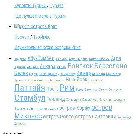
Курорты Турции
/
Турция
Где лучшее море в Турции
Прочее
/
ТурИнфо
Изумительная кухня острова Крит
Абу-Симбел
Агра
Абу-Даби
Авиньон
Агиа Марина
Агиос Николаос
Бангкок
Барселона
Анкара
Аджман
Аль-Айн
Афины
Белек
Кемер
Бодрум
Во-ле-Виконт
Джайсалмер
Криопиги
Кронплатц
Нью-йорк
Кушадасы
Лузитана Сол
Мармарис
Памуккале
Паттайя
Рим
Прага
Родос
Салоники
Самуи
Сен тропе
Стамбул
Таиланд
Халкидики
Хатшепсут
Червиния
Шарджа
остров
остров Корфу
Эретрия
дайвинг
джип-сафари
Миконос
остров Родос
остров Санторини
пирамида
Джосера
Навигация